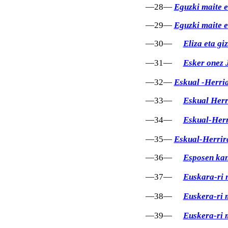
—28—
Eguzki maite e
—29—
Eguzki maite e
—30—
Eliza eta gi
—31—
Esker onez 
—32—
Eskual -Herria
—33—
Eskual Herri
—34—
Eskual-Herr
—35—
Eskual-Herrir
—36—
Esposen ka
—37—
Euskara-ri m
—38—
Euskera-ri m
—39—
Euskera-ri m