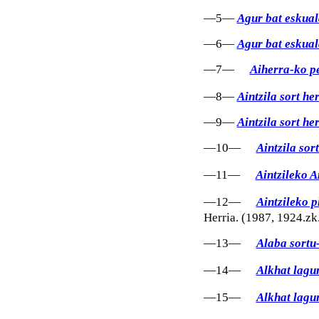
—5—
Agur bat eskual
—6—
Agur bat eskual
—7—
Aiherra-ko pe
—8—
Aintzila sort her
—9—
Aintzila sort her
—10—
Aintzila sort
—11—
Aintzileko A
—12—
Aintzileko 
Herria. (1987, 1924.zk.
—13—
Alaba sortu-
—14—
Alkhat lagu
—15—
Alkhat lagu