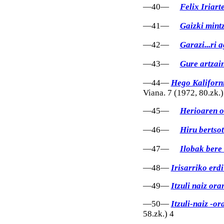
—40—
Felix Iriart
—41—
Gaizki mintz
—42—
Garazi...ri 
—43—
Gure artzai
—44—
Hego Kaliforni
Viana. 7 (1972, 80.zk.)
—45—
Herioaren 
—46—
Hiru bertso
—47—
Ilobak bere
—48—
Irisarriko erdi
—49—
Itzuli naiz ora
—50—
Itzuli-naiz -o
58.zk.) 4