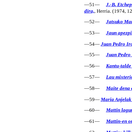
—51—
J.-B. Etchep
dira,
, Herria. (1974, 1
—52—
Jatsuko Mar
—53—
Jaun apezpi
—54—
Juan Pedro Ir
—55—
Juan Pedro 
—56—
Kantu-talde 
—57—
Lau mixteri
—58—
Maite dena 
—59—
Maria Anjelak 
—60—
Mattin lagu
—61—
Mattin-en o