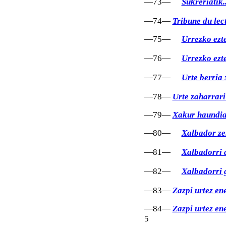
—73—
Sukreriatik.
—74—
Tribune du lec
—75—
Urrezko ezt
—76—
Urrezko ezte
—77—
Urte berria
—78—
Urte zaharrari
—79—
Xakur haundia 
—80—
Xalbador ze
—81—
Xalbadorri 
—82—
Xalbadorri 
—83—
Zazpi urtez en
—84—
Zazpi urtez en
5