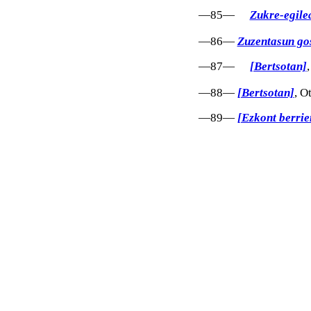
—85—
Zukre-egile
—86—
Zuzentasun go
—87—
[Bertsotan]
—88—
[Bertsotan]
, O
—89—
[Ezkont berrie