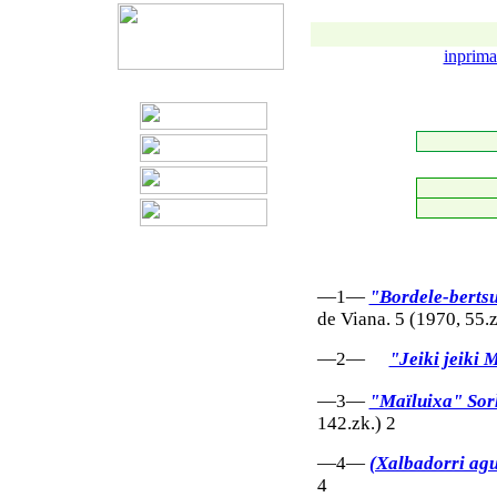
inprima
—1—
"Bordele-bertsu
de Viana. 5 (1970, 55.z
—2—
"Jeiki jeiki
—3—
"Maïluixa" Sor
142.zk.) 2
—4—
(Xalbadorri ag
4