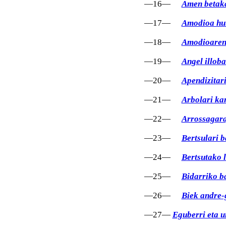
—16—
Amen betak
—17—
Amodioa hu
—18—
Amodioaren
—19—
Angel illoba
—20—
Apendizitari
—21—
Arbolari ka
—22—
Arrossagara
—23—
Bertsulari 
—24—
Bertsutako 
—25—
Bidarriko b
—26—
Biek andre-
—27—
Eguberri eta u