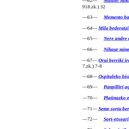
—62—
Mattin: hil
918.zk.) 32
—63—
Memento ba
—64—
Mila bederatzi
—65—
Nere andre 
—66—
Nihaur mine
—67—
Orai berriki i
7.zk.) 7-8
—68—
Ospitaleko bis
—69—
Panpilliri a
—70—
Platinazko e
—71—
Seme sortu ber
—72—
Sort-etxeari