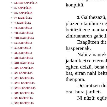
LEHEN KAPITÜLIA
konplitü.
II. KAPITÜLIA
III. KAPITÜLIA
Galthezazü, 
3.
IV. KAPITÜLIA
plazer, eta uhure e
V. KAPITÜLIA
VI. KAPITÜLIA
beitüzü ene maniare
VII. KAPITÜLIA
ziniruanaren gañetik
VIII. KAPITÜLIA
Ezagützen dit zure
IX. KAPITÜLIA
hasperenak.
X. KAPITÜLIA
Nahi zinanteke jad
XI. KAPITÜLIA
XII. KAPITÜLIA
jadanik etxe eterna
XIII. KAPITÜLIA
egiten deizü, bena 
XIV. KAPITÜLIA
bat, erran nahi beit
XV. KAPITÜLIA
thenpora.
XVI. KAPITÜLIA
XVII. KAPITÜLIA
Desiratzen düzü h
XVIII. KAPITÜLIA
orai hura jardiets.
XIX. KAPITÜLIA
Ni nüzü: egürüki 
XX. KAPITÜLIA
XXI. KAPITÜLIA