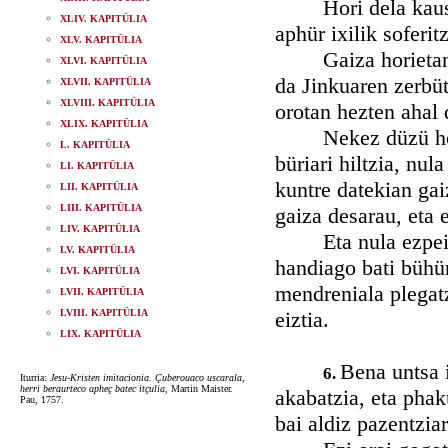
Hori dela kausa na
XLIV. KAPITÜLIA
aphür ixilik soferi
XLV. KAPITÜLIA
Gaiza horietan, e
XLVI. KAPITÜLIA
da Jinkuaren zerbüt
XLVII. KAPITÜLIA
XLVIII. KAPITÜLIA
orotan hezten ahal 
XLIX. KAPITÜLIA
Nekez düzü holako
L. KAPITÜLIA
büriari hiltzia, nul
LI. KAPITÜLIA
kuntre datekian gai
LII. KAPITÜLIA
LIII. KAPITÜLIA
gaiza desarau, eta 
LIV. KAPITÜLIA
Eta nula ezpeitzi
LV. KAPITÜLIA
handiago bati bühür
LVI. KAPITÜLIA
mendreniala plegatz
LVII. KAPITÜLIA
LVIII. KAPITÜLIA
eiztia.
LIX. KAPITÜLIA
Bena untsa i
6.
Iturria:
Jesu-Kristen imitacionia. Çuberouaco uscarala,
herri beraurteco apheç batec itçulia
, Martin Maister.
akabatzia, eta phak
Pau, 1757.
bai aldiz pazentzia