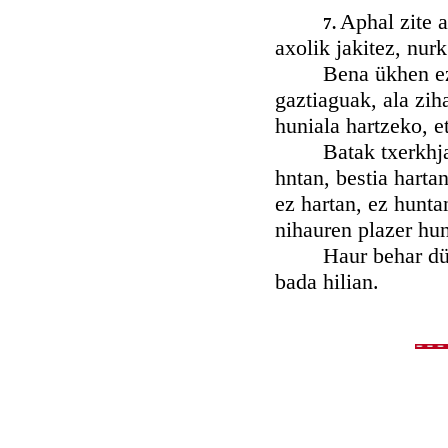
Aphal zite a
7.
axolik jakitez, nur
Bena ükhen ezazü 
gaztiaguak, ala zih
huniala hartzeko, e
Batak txerkhjatüre
hntan, bestia hartan
ez hartan, ez hunta
nihauren plazer hun
Haur behar düzü de
bada hilian.