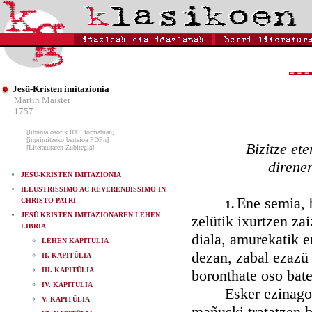
Jesü-Kristen imitazionia
Martin Maister
1757
[liburua osorik RTF formatuan]
[inprimitzeko bertsioa PDFn]
Bizitze ete
[Literaturaren Zubitegia]
direne
JESÜ-KRISTEN IMITAZIONIA
ILLUSTRISSIMO AC REVERENDISSIMO IN
Ene semia, 
CHRISTO PATRI
1.
JESÜ KRISTEN IMITAZIONAREN LEHEN
zelütik ixurtzen zai
LIBRIA
diala, amurekatik e
LEHEN KAPITÜLIA
dezan, zabal ezazü 
II. KAPITÜLIA
III. KAPITÜLIA
boronthate oso bate
IV. KAPITÜLIA
Esker ezinago han
V. KAPITÜLIA
mañuski tratatzen b