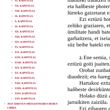
VI. KAPITÜLIA
eta hañbeste photer
VII. KAPITÜLIA
VIII. KAPITÜLIA
lürreko gaizetarat e
IX. KAPITÜLIA
Ezi eztüzü hori z
X. KAPITÜLIA
zelüko graziaren, e
XI. KAPITÜLIA
ümilitate handi bate
XII. KAPITÜLIA
garhaitzera, et isei
XIII. KAPITÜLIA
XIV. KAPITÜLIA
süz bethe bateki en
XV. KAPITÜLIA
XVI. KAPITÜLIA
Ene semia, 
2.
XVII. KAPITÜLIA
eztüzü goiti juaiten
XVIII. KAPITÜLIA
XIX. KAPITÜLIA
Orobat zunbaiten 
XX. KAPITÜLIA
diaudezü; eta hareg
XXI. KAPITÜLIA
Hartakoz eztizie e
XXII. KAPITÜLIA
hañbeste desirkünte
XXIII. KAPITÜLIA
XXIV. KAPITÜLIA
Holako düzü ardür
XXV. KAPITÜLIA
jarraikiten zaizüla.
JESÜ KRISTEN IMITAZIONIAREN HEREN
Ezi gihauren aban
LIBRIA