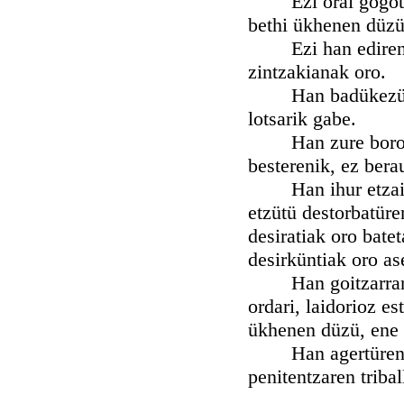
Ezi orai gogotik b
bethi ükhenen düzü 
Ezi han edirenen 
zintzakianak oro.
Han badükezü, hun
lotsarik gabe.
Han zure boronthat
besterenik, ez bera
Han ihur etzaizü b
etzütü destorbatüre
desiratiak oro bate
desirküntiak oro ase
Han goitzarran sof
ordari, laidorioz e
ükhenen düzü, ene 
Han agertüren düz
penitentzaren triba