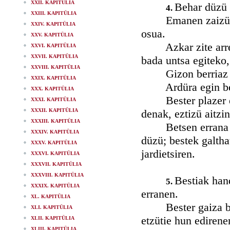
XXII. KAPITÜLIA
Behar düzü o
4.
XXIII. KAPITÜLIA
Emanen zaizü zunb
XXIV. KAPITÜLIA
osua.
XXV. KAPITÜLIA
Azkar zite arren, 
XXVI. KAPITÜLIA
XXVII. KAPITÜLIA
bada untsa egiteko,
XXVIII. KAPITÜLIA
Gizon berriaz bezt
XXIX. KAPITÜLIA
Ardüra egin behar
XXX. KAPITÜLIA
Bester plazer egit
XXXI. KAPITÜLIA
XXXII. KAPITÜLIA
denak, eztizü aitzi
XXXIII. KAPITÜLIA
Betsen errana ent
XXXIV. KAPITÜLIA
düzü; bestek galtha
XXXV. KAPITÜLIA
jardietsiren.
XXXVI. KAPITÜLIA
XXXVII. KAPITÜLIA
XXXVIII. KAPITÜLIA
Bestiak hand
5.
XXXIX. KAPITÜLIA
erranen.
XL. KAPITÜLIA
Bester gaiza bata,
XLI. KAPITÜLIA
etzütie hun edirene
XLII. KAPITÜLIA
XLIII. KAPITÜLIA