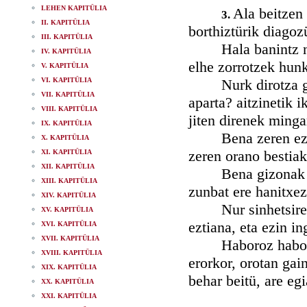
LEHEN KAPITÜLIA
Ala beitzen 
3.
II. KAPITÜLIA
borthiztürik diagoz
III. KAPITÜLIA
Hala banintz ni, g
IV. KAPITÜLIA
elhe zorrotzek hunk
V. KAPITÜLIA
VI. KAPITÜLIA
Nurk dirotza gaiza
VII. KAPITÜLIA
aparta? aitzinetik 
VIII. KAPITÜLIA
jiten direnek minga
IX. KAPITÜLIA
Bena zeren eztüt 
X. KAPITÜLIA
zeren orano bestiak
XI. KAPITÜLIA
XII. KAPITÜLIA
Bena gizonak gira,
XIII. KAPITÜLIA
zunbat ere hanitxez 
XIV. KAPITÜLIA
Nur sinhetsiren dü
XV. KAPITÜLIA
eztiana, eta ezin i
XVI. KAPITÜLIA
XVII. KAPITÜLIA
Haboroz habo
XVIII. KAPITÜLIA
erorkor, orotan gain
XIX. KAPITÜLIA
behar beitü, are egi
XX. KAPITÜLIA
XXI. KAPITÜLIA