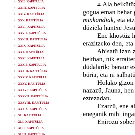
XXII. KAPITÜLIA
Ala beikütüz
4.
XXIII. KAPITÜLIA
gogua eman behar g
XXIV. KAPITÜLIA
mixkandiak,
eta et
XXV. KAPITÜLIA
düziela hantxe Jesüs
XXVI. KAPITÜLIA
XXVII. KAPITÜLIA
Ene khostüz hori i
XXVIII. KAPITÜLIA
erazitzeko den, eta
XXIX. KAPITÜLIA
Abisatü izan zite 
XXX. KAPITÜLIA
beithan, nik errait
XXXI. KAPITÜLIA
XXXII. KAPITÜLIA
düdalarik; beraur e
XXXIII. KAPITÜLIA
büria, eta ni salha
XXXIV. KAPITÜLIA
Holako gizon elhe
XXXV. KAPITÜLIA
nazazü, Jauna, hen 
XXXVI. KAPITÜLIA
eztezadan.
XXXVII. KAPITÜLIA
XXXVIII. KAPITÜLIA
Ezarzü, ene ahuan 
XXXIX. KAPITÜLIA
eneganik mihi inga
XL. KAPITÜLIA
Enirozü sobera go
XLI. KAPITÜLIA
XLII. KAPITÜLIA
XLIII. KAPITÜLIA