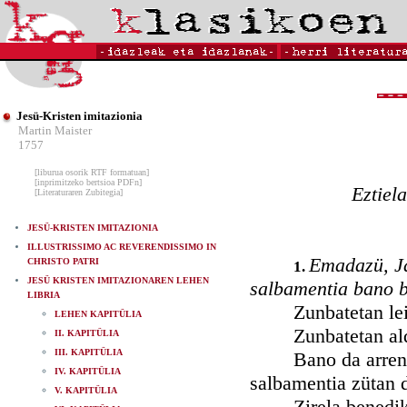
Jesü-Kristen imitazionia
Martin Maister
1757
[liburua osorik RTF formatuan]
[inprimitzeko bertsioa PDFn]
Eztiel
[Literaturaren Zubitegia]
JESÜ-KRISTEN IMITAZIONIA
ILLUSTRISSIMO AC REVERENDISSIMO IN
Emadazü, Ja
CHRISTO PATRI
1.
JESÜ KRISTEN IMITAZIONAREN LEHEN
salbamentia bano b
LIBRIA
Zunbatetan leialta
LEHEN KAPITÜLIA
Zunbatetan aldiz, 
II. KAPITÜLIA
III. KAPITÜLIA
Bano da arren giz
IV. KAPITÜLIA
salbamentia zütan 
V. KAPITÜLIA
Zirela benedikatü,