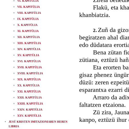
VI. KAPITÜLIA
Flakü, eta khanbia
VII. KAPITÜLIA
VIII. KAPITÜLIA
khanbiatzia.
IX. KAPITÜLIA
X. KAPITÜLIA
Zuñ da gizo
2.
XI. KAPITÜLIA
begiratzen ahal dia
XII. KAPITÜLIA
edo düdatara erorti
XIII. KAPITÜLIA
XIV. KAPITÜLIA
Bena zütan fidatz
XV. KAPITÜLIA
zütiana, eztüzü hañ
XVI. KAPITÜLIA
Eta erorten balin 
XVII. KAPITÜLIA
gisaz phenez üngüra
XVIII. KAPITÜLIA
XIX. KAPITÜLIA
düzü: zeren ezpeitü
XX. KAPITÜLIA
esparantxa ezarri d
XXI. KAPITÜLIA
Arraro da adixkide
XXII. KAPITÜLIA
faltatzen etzaiona.
XXIII. KAPITÜLIA
XXIV. KAPITÜLIA
Zü zira, Jauna, zü
XXV. KAPITÜLIA
kanpo, eztüzü ihur 
JESÜ KRISTEN IMITAZIONIAREN HEREN
LIBRIA