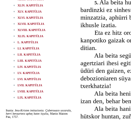
Ala beita hu
5.
XLIV. KAPITÜLIA
bardinzki ez sinhes
XLV. KAPITÜLIA
minzatzia, aphürri 
XLVI. KAPITÜLIA
ikhusle izatia.
XLVII. KAPITÜLIA
XLVIII. KAPITÜLIA
Eta ez hitz ororen
XLIX. KAPITÜLIA
kanpotiko gaizak or
L. KAPITÜLIA
ditian.
LI. KAPITÜLIA
Ala beita segür, z
LII. KAPITÜLIA
LIII. KAPITÜLIA
agertziari ihesi eg
LIV. KAPITÜLIA
üdüri den gaizen, e
LV. KAPITÜLIA
debozioniaren süya
LVI. KAPITÜLIA
txerkhatzia!
LVII. KAPITÜLIA
LVIII. KAPITÜLIA
Ala beita henitxen
LIX. KAPITÜLIA
izan den, behar be
Ala beita hanitx p
Iturria:
Jesu-Kristen imitacionia. Çuberouaco uscarala,
herri beraurteco apheç batec itçulia
, Martin Maister.
hütskor huntan, zuñ
Pau, 1757.