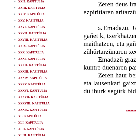
XXII. KAPITÜLIA
Zeren deus iraipus
XXIII. KAPITÜLIA
ezpiritiaren aritarz
XXIV. KAPITÜLIA
XXV. KAPITÜLIA
Emadazü, Ja
XXVI. KAPITÜLIA
5.
XXVII. KAPITÜLIA
gañetik, txerkhatzen
XXVIII. KAPITÜLIA
maithatzen, eta gañ
XXIX. KAPITÜLIA
zühürtarzünaren xed
XXX. KAPITÜLIA
Emadazü grazia lu
XXXI. KAPITÜLIA
XXXII. KAPITÜLIA
kuntre duenaren pa
XXXIII. KAPITÜLIA
Zeren haur beita z
XXXIV. KAPITÜLIA
eta lausenkari gaix
XXXV. KAPITÜLIA
dü ihurk segürk bid
XXXVI. KAPITÜLIA
XXXVII. KAPITÜLIA
XXXVIII. KAPITÜLIA
XXXIX. KAPITÜLIA
XL. KAPITÜLIA
XLI. KAPITÜLIA
XLII. KAPITÜLIA
XLIII. KAPITÜLIA