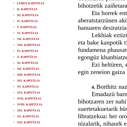
LEHEN KAPITÜLIA
bihotzetik zaiñetar
II. KAPITÜLIA
Eta horrek enthel
III. KAPITÜLIA
aberatstarzünen aki
IV. KAPITÜLIA
banuaren desiratzia
V. KAPITÜLIA
VI. KAPITÜLIA
Lekhiak eztizü ih
VII. KAPITÜLIA
eta bake kanpotik t
VIII. KAPITÜLIA
fundamena phausatü
IX. KAPITÜLIA
egongüz khanbiatze
X. KAPITÜLIA
Ezi heltüren, eta 
XI. KAPITÜLIA
XII. KAPITÜLIA
egin zeneion gaiza 
XIII. KAPITÜLIA
XIV. KAPITÜLIA
Borthitz naz
4.
XV. KAPITÜLIA
Emadazü barnetiko
XVI. KAPITÜLIA
XVII. KAPITÜLIA
bihotzaren zer nahi
XVIII. KAPITÜLIA
suertetakuetarik hü
XIX. KAPITÜLIA
libratzekua: her oro
XX. KAPITÜLIA
nizalarik, nihaurk 
XXI. KAPITÜLIA