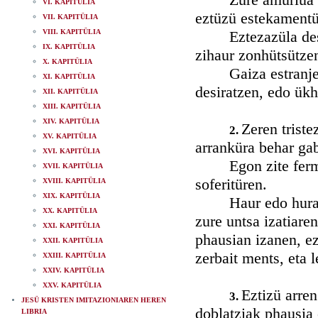
VI. KAPITÜLIA
eztüzü estekamentü
VII. KAPITÜLIA
VIII. KAPITÜLIA
Eztezazüla desira,
IX. KAPITÜLIA
zihaur zonhütsützen
X. KAPITÜLIA
Gaiza estranje bat
XI. KAPITÜLIA
desiratzen, edo ükh
XII. KAPITÜLIA
XIII. KAPITÜLIA
XIV. KAPITÜLIA
Zeren triste
2.
XV. KAPITÜLIA
arranküra behar ga
XVI. KAPITÜLIA
Egon zite fermoki
XVII. KAPITÜLIA
soferitüren.
XVIII. KAPITÜLIA
XIX. KAPITÜLIA
Haur edo hura tüe
XX. KAPITÜLIA
zure untsa izatiare
XXI. KAPITÜLIA
phausian izanen, ez
XXII. KAPITÜLIA
zerbait ments, eta 
XXIII. KAPITÜLIA
XXIV. KAPITÜLIA
XXV. KAPITÜLIA
Eztizü arren
3.
JESÜ KRISTEN IMITAZIONIAREN HEREN
doblatziak phausia 
LIBRIA