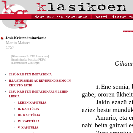
Jesü-Kristen imitazionia
Martin Maister
1757
[liburua osorik RTF formatuan]
[inprimitzeko bertsioa PDFn]
Gihaur
[Literaturaren Zubitegia]
JESÜ-KRISTEN IMITAZIONIA
ILLUSTRISSIMO AC REVERENDISSIMO IN
Ene semia, 
CHRISTO PATRI
1.
JESÜ KRISTEN IMITAZIONAREN LEHEN
gabe; ororen ükhei
LIBRIA
Jakin ezazü zihau
LEHEN KAPITÜLIA
eziez beste mündük
II. KAPITÜLIA
III. KAPITÜLIA
Amurio, eta enjog
IV. KAPITÜLIA
nahi beita gaizari e
V. KAPITÜLIA
Zure amuriua xahü