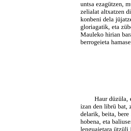
untsa ezagützen, m
zelialat altxatzen 
konbeni dela jüjatz
gloriagatik, eta züb
Mauleko hirian bara
berrogeieta hamasei
Haur düzüla, ene i
izan den librü bat,
delarik, beita, bere
hobena, eta baliuse
lenguajetara ützüli