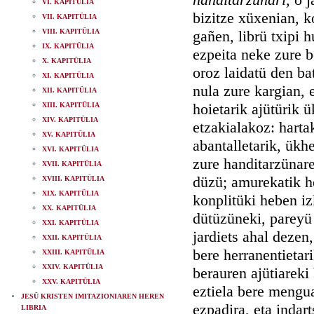
VI. KAPITÜLIA
bizitze xüxenian, ko
VII. KAPITÜLIA
VIII. KAPITÜLIA
gañen, librü txipi 
IX. KAPITÜLIA
ezpeita neke zure 
X. KAPITÜLIA
oroz laidatü den ba
XI. KAPITÜLIA
nula zure kargian, 
XII. KAPITÜLIA
hoietarik ajütürik 
XIII. KAPITÜLIA
XIV. KAPITÜLIA
etzakialakoz: harta
XV. KAPITÜLIA
abantalletarik, ükh
XVI. KAPITÜLIA
zure handitarzünare
XVII. KAPITÜLIA
düzü; amurekatik he
XVIII. KAPITÜLIA
XIX. KAPITÜLIA
konplitüki heben iz
XX. KAPITÜLIA
dütüzüneki, pareyü 
XXI. KAPITÜLIA
jardiets ahal dezen,
XXII. KAPITÜLIA
bere herranentietari
XXIII. KAPITÜLIA
XXIV. KAPITÜLIA
berauren ajütiareki
XXV. KAPITÜLIA
eztiela bere mengua
JESÜ KRISTEN IMITAZIONIAREN HEREN
ezpadira, eta indar
LIBRIA