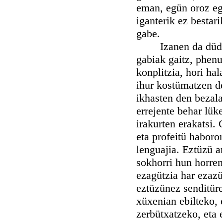
eman, egün oroz eg
iganterik ez bestari
gabe.
Izanen da düda ga
gabiak gaitz, phenu
konplitzia, hori hal
ihur kostümatzen de
ikhasten den bezala
errejente behar lük
irakurten erakatsi.
eta profeitü haboro
lenguajia. Eztüzü a
sokhorri hun horren
ezagützia har ezazü
eztüzünez senditür
xüxenian ebilteko,
zerbütxatzeko, eta 