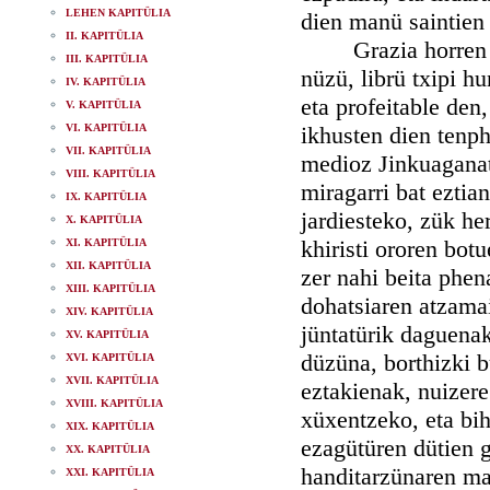
LEHEN KAPITÜLIA
dien manü saintien
II. KAPITÜLIA
Grazia horren lagü
III. KAPITÜLIA
nüzü, librü txipi h
IV. KAPITÜLIA
eta profeitable den,
V. KAPITÜLIA
VI. KAPITÜLIA
ikhusten dien tenph
VII. KAPITÜLIA
medioz Jinkuaganat
VIII. KAPITÜLIA
miragarri bat eztia
IX. KAPITÜLIA
jardiesteko, zük he
X. KAPITÜLIA
khiristi ororen botu
XI. KAPITÜLIA
XII. KAPITÜLIA
zer nahi beita phen
XIII. KAPITÜLIA
dohatsiaren atzamai
XIV. KAPITÜLIA
jüntatürik daguenak
XV. KAPITÜLIA
düzüna, borthizki b
XVI. KAPITÜLIA
XVII. KAPITÜLIA
eztakienak, nuizere 
XVIII. KAPITÜLIA
xüxentzeko, eta bih
XIX. KAPITÜLIA
ezagütüren dütien g
XX. KAPITÜLIA
handitarzünaren ma
XXI. KAPITÜLIA