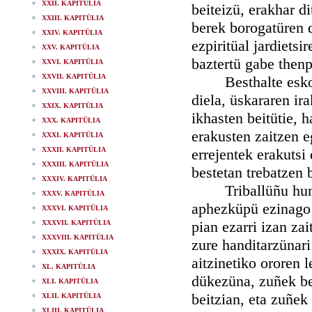
XXII. KAPITÜLIA
beiteizü, erakhar d
XXIII. KAPITÜLIA
berek borogatüren d
XXIV. KAPITÜLIA
ezpiritüal jardietsi
XXV. KAPITÜLIA
baztertü gabe thenp
XXVI. KAPITÜLIA
XXVII. KAPITÜLIA
Besthalte eskolan 
XXVIII. KAPITÜLIA
diela, üskararen ira
XXIX. KAPITÜLIA
ikhasten beitütie, 
XXX. KAPITÜLIA
erakusten zaitzen e
XXXI. KAPITÜLIA
XXXII. KAPITÜLIA
errejentek erakutsi
XXXIII. KAPITÜLIA
bestetan trebatzen b
XXXIV. KAPITÜLIA
Triballüñu hunen 
XXXV. KAPITÜLIA
aphezküpü ezinago 
XXXVI. KAPITÜLIA
pian ezarri izan za
XXXVII. KAPITÜLIA
XXXVIII. KAPITÜLIA
zure handitarzünari
XXXIX. KAPITÜLIA
aitzinetiko ororen 
XL. KAPITÜLIA
dükezüna, zuñek be
XLI. KAPITÜLIA
beitzian, eta zuñe
XLII. KAPITÜLIA
XLIII. KAPITÜLIA