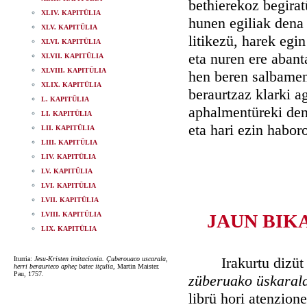
bethierekoz begirat
XLIV. KAPITÜLIA
hunen egiliak dena 
XLV. KAPITÜLIA
litikezü, harek egi
XLVI. KAPITÜLIA
eta nuren ere abanta
XLVII. KAPITÜLIA
XLVIII. KAPITÜLIA
hen beren salbament
XLIX. KAPITÜLIA
beraurtzaz klarki ag
L. KAPITÜLIA
aphalmentüreki de
LI. KAPITÜLIA
eta hari ezin habor
LII. KAPITÜLIA
LIII. KAPITÜLIA
LIV. KAPITÜLIA
LV. KAPITÜLIA
LVI. KAPITÜLIA
LVII. KAPITÜLIA
LVIII. KAPITÜLIA
JAUN BIK
LIX. KAPITÜLIA
Irakurtu dizüt j
Iturria:
Jesu-Kristen imitacionia. Çuberouaco uscarala,
herri beraurteco apheç batec itçulia
, Martin Maister.
Pau, 1757.
züberuako üskarala
librü hori atenzion