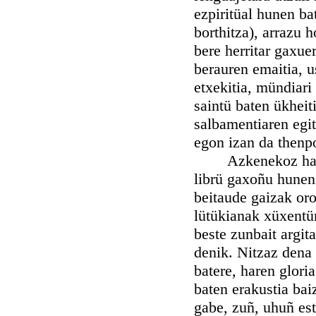
ezpiritüal hunen ba
borthitza), arrazu h
bere herritar gaxue
berauren emaitia, u
etxekitia, mündiari 
saintü baten ükheit
salbamentiaren egit
egon izan da thenpo
Azkenekoz hargati
librü gaxoñu hunen a
beitaude gaizak oro
lütükianak xüxentür
beste zunbait argit
denik. Nitzaz dena
batere, haren glori
baten erakustia bai
gabe, zuñ, uhuñ est