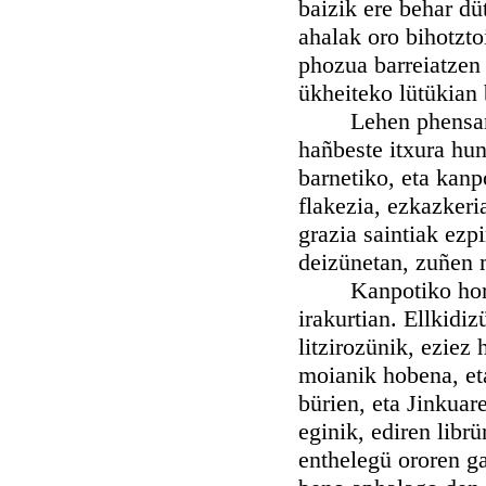
baizik ere behar dü
ahalak oro bihotzto
phozua barreiatzen 
ükheiteko lütükian 
Lehen phensament
hañbeste itxura hun
barnetiko, eta kanp
flakezia, ezkazkeri
grazia saintiak ezp
deizünetan, zuñen 
Kanpotiko horik a
irakurtian. Ellkidi
litzirozünik, eziez
moianik hobena, eta
bürien, eta Jinkuar
eginik, ediren librü
enthelegü ororen ga