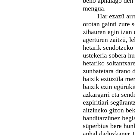
beno aphalago den g
mengua.
Har ezazü arren ha
orotan gainti zure 
zihauren egin izan 
agertüren zaitzü, l
hetarik sendotzeko 
ustekeria sobera h
hetariko soltantxar
zunbatetara drano 
baizik eztüzüla me
baizik ezin egürüki
azkargarri eta send
ezpiritiari següran
aitzineko gizon bekh
handitarzünez begia
süperbius bere hunk
aphal dadüzkaner J