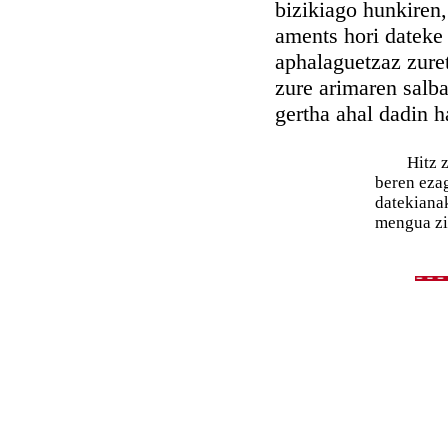
bizikiago hunkiren,
aments hori dateke
aphalaguetzaz zuret
zure arimaren salb
gertha ahal dadin h
Hitz zunb
beren eza
datekianak
mengua zi