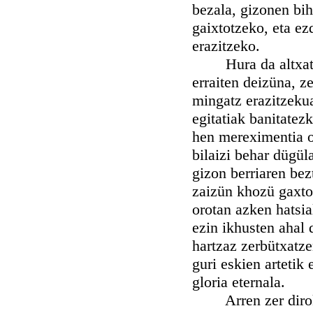
bezala, gizonen bih
gaixtotzeko, eta ez
erazitzeko.
Hura da altxatüra
erraiten deizüna, z
mingatz erazitzekua
egitatiak banitatezk
hen mereximentia o
bilaizi behar dügü
gizon berriaren bez
zaizün khozü gaxto
orotan azken hatsia
ezin ikhusten ahal 
hartzaz zerbütxatze
guri eskien artetik
gloria eternala.
Arren zer dirokegü