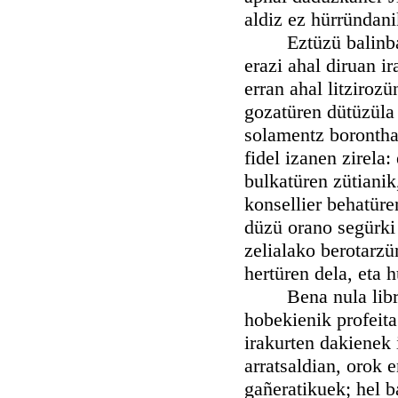
aldiz ez hürründani
Eztüzü balinba ih
erazi ahal diruan i
erran ahal litziroz
gozatüren dütüzüla 
solamentz boronthat
fidel izanen zirela
bulkatüren zütianik
konsellier behatüren
düzü orano segürki
zelialako berotarzü
hertüren dela, eta 
Bena nula librü h
hobekienik profeita
irakurten dakienek 
arratsaldian, orok 
gañeratikuek; hel b