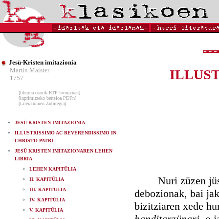
Jesü-Kristen imitazionia
Martin Maister
ILLUS
1757
[liburua osorik RTF formatuan]
[inprimitzeko bertsioa PDFn]
[Literaturaren Zubitegia]
JESÜ-KRISTEN IMITAZIONIA
ILLUSTRISSIMO AC REVERENDISSIMO IN
CHRISTO PATRI
JESÜ KRISTEN IMITAZIONAREN LEHEN
LIBRIA
LEHEN KAPITÜLIA
Nuri züzen jüstua
II. KAPITÜLIA
III. KAPITÜLIA
debozionak, bai jak
IV. KAPITÜLIA
bizitziaren xede hu
V. KAPITÜLIA
handitarzünari,
o j