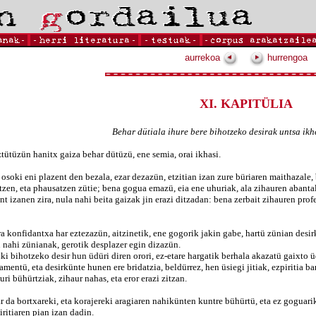
aurrekoa
hurrengoa
XI. KAPITÜLIA
Behar dütiala ihure bere bihotzeko desirak untsa ikhe
ztütüzün hanitx gaiza behar dütüzü, ene semia, orai ikhasi.
i eni plazent den bezala, ezar dezazün, etzitian izan zure büriaren maithazale, be
, eta phausatzen zütie; bena gogua emazü, eia ene uhuriak, ala zihauren abantal
zanen zira, nula nahi beita gaizak jin erazi ditzadan: bena zerbait zihauren profe
 konfidantxa har eztezazün, aitzinetik, ene gogorik jakin gabe, hartü zünian desir
n nahi zünianak, gerotik desplazer egin dizazün.
 bihotzeko desir hun üdüri diren orori, ez-etare hargatik berhala akazatü gaixto üd
, eta desirkünte hunen ere bridatzia, beldürrez, hen üsiegi jitiak, ezpiritia barr
uri bühürtziak, zihaur nahas, eta eror erazi zitzan.
r da bortxareki, eta korajereki aragiaren nahikünten kuntre bühürtü, eta ez goguarik
ritiaren pian izan dadin.