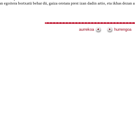
goitera bortxatü behar dü, gaiza orotara prest izan dadin artio, eta ikhas dezan ar
aurrekoa
hurrengoa