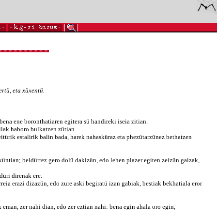
rtü, eta xüxentü.
na ene boronthatiaren egitera sü handireki iseia zitian.
lak haboro bulkatzen zütian.
itürik estalirik balin bada, harek nahasküraz eta phezütarzünez bethatzen
küntian; beldürrez gero dolü dakizün, edo lehen plazer egiten zeizün gaizak,
üri direnak ere.
eia erazi dizazün, edo zure aski begiratü izan gabiak, bestiak bekhatiala eror
 eman, zer nahi dian, edo zer eztian nahi: bena egin ahala oro egin,