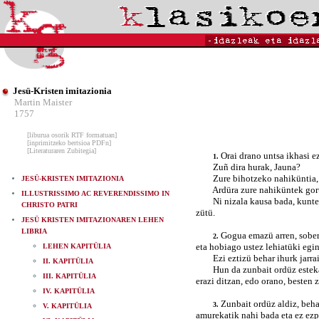
Jesü-Kristen imitazionia
Martin Maister
1757
[liburua osorik RTF formatuan]
[inprimitzeko bertsioa PDFn]
[Literaturaren Zubitegia]
Orai drano untsa ikhasi e
1.
Zuñ dira hurak, Jauna?
Zure bihotzeko nahiküntia, osok
JESÜ-KRISTEN IMITAZIONIA
Ardüra zure nahiküntek gortzen
ILLUSTRISSIMO AC REVERENDISSIMO IN
Ni nizala kausa bada, kuntent i
CHRISTO PATRI
zütü.
JESÜ KRISTEN IMITAZIONAREN LEHEN
LIBRIA
Gogua emazü arren, sobera
2.
eta hobiago ustez lehiatüki egi
LEHEN KAPITÜLIA
Ezi eztizü behar ihurk jarraiki
II. KAPITÜLIA
Hun da zunbait ordüz estekamentü
III. KAPITÜLIA
erazi ditzan, edo orano, besten z
IV. KAPITÜLIA
Zunbait ordüz aldiz, beha
3.
V. KAPITÜLIA
amurekatik nahi bada eta ez ezpi