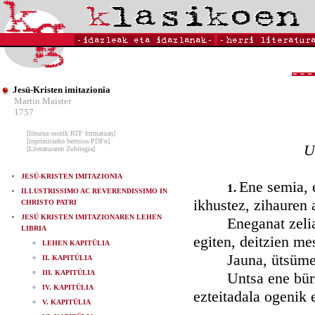
Jesü-Kristen imitazionia
Martin Maister
1757
[liburua osorik RTF formatuan]
[inprimitzeko bertsioa PDFn]
U
[Literaturaren Zubitegia]
JESÜ-KRISTEN IMITAZIONIA
Ene semia, e
1.
ILLUSTRISSIMO AC REVERENDISSIMO IN
ikhustez, zihauren 
CHRISTO PATRI
JESÜ KRISTEN IMITAZIONAREN LEHEN
Eneganat zelialat 
LIBRIA
egiten, deitzien mes
LEHEN KAPITÜLIA
Jauna, ütsümentian
II. KAPITÜLIA
III. KAPITÜLIA
Untsa ene büria ik
IV. KAPITÜLIA
ezteitadala ogenik e
V. KAPITÜLIA