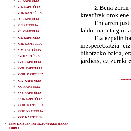
VI. KAPITÜLIA
Bena zeren a
VII. KAPITÜLIA
2.
VIII. KAPITÜLIA
kreatürek orok ene 
IX. KAPITÜLIA
Eni arren jüstoki 
X. KAPITÜLIA
laidoriua, eta gloria
XI. KAPITÜLIA
Eta ezpalin baniz
XII. KAPITÜLIA
mesperetxatzia, eiz
XIII. KAPITÜLIA
XIV. KAPITÜLIA
bihotzeko bakia, et
XV. KAPITÜLIA
jardiets, ez zureki 
XVI. KAPITÜLIA
XVII. KAPITÜLIA
XVIII. KAPITÜLIA
XIX. KAPITÜLIA
XX. KAPITÜLIA
XXI. KAPITÜLIA
XXII. KAPITÜLIA
XXIII. KAPITÜLIA
XXIV. KAPITÜLIA
XXV. KAPITÜLIA
JESÜ KRISTEN IMITAZIONIAREN HEREN
LIBRIA