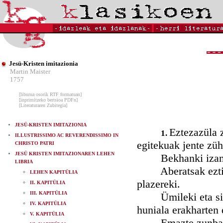
Jesü-Kristen imitazionia
Martin Maister
1757
[liburua osorik RTF formatuan]
[inprimitzeko bertsioa PDFn]
[Literaturaren Zubitegia]
JESÜ-KRISTEN IMITAZIONIA
Eztezazüla z
1.
ILLUSTRISSIMO AC REVERENDISSIMO IN
egitekuak jente züh
CHRISTO PATRI
JESÜ KRISTEN IMITAZIONAREN LEHEN
Bekhanki izan zit
LIBRIA
Aberatsak eztizazü
LEHEN KAPITÜLIA
plazereki.
II. KAPITÜLIA
III. KAPITÜLIA
Ümileki eta sinple
IV. KAPITÜLIA
huniala erakharten 
V. KAPITÜLIA
Emazte zunbaiteki