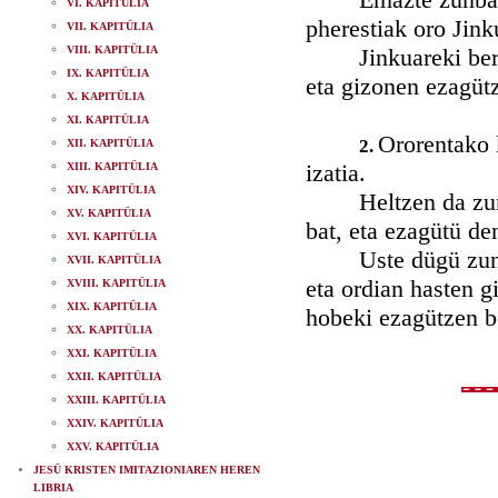
VI. KAPITÜLIA
pherestiak oro Jink
VII. KAPITÜLIA
VIII. KAPITÜLIA
Jinkuareki beraure
IX. KAPITÜLIA
eta gizonen ezagütz
X. KAPITÜLIA
XI. KAPITÜLIA
Ororentako 
2.
XII. KAPITÜLIA
izatia.
XIII. KAPITÜLIA
XIV. KAPITÜLIA
Heltzen da zunbai
XV. KAPITÜLIA
bat, eta ezagütü de
XVI. KAPITÜLIA
Uste dügü zunbait 
XVII. KAPITÜLIA
eta ordian hasten g
XVIII. KAPITÜLIA
XIX. KAPITÜLIA
hobeki ezagützen be
XX. KAPITÜLIA
XXI. KAPITÜLIA
XXII. KAPITÜLIA
XXIII. KAPITÜLIA
XXIV. KAPITÜLIA
XXV. KAPITÜLIA
JESÜ KRISTEN IMITAZIONIAREN HEREN
LIBRIA