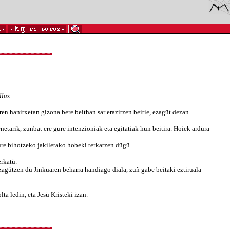
laz.
en hanitxetan gizona bere beithan sar erazitzen beitie, ezagüt dezan
arik, zunbat ere gure intenzioniak eta egitatiak hun beitira. Hoiek ardüra
re bihotzeko jakiletako hobeki terkatzen dügü.
rkatü.
gützen dü Jinkuaren beharra handiago diala, zuñ gabe beitaki eztiruala
a ledin, eta Jesü Kristeki izan.