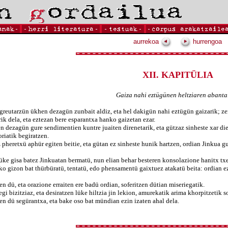
aurrekoa
hurrengoa
XII. KAPITÜLIA
Gaiza nahi eztügünen heltziaren abantal
reutarzün ükhen dezagün zunbait aldiz, eta hel dakigün nahi eztügün gaizarik; zer
ik dela, eta eztezan bere esparantxa hanko gaizetan ezar.
agün gure sendimentien kuntre juaiten direnetarik, eta gützaz sinheste xar dienet
oriatik begiratzen.
eretxü aphür egiten beitie, eta gütan ez sinheste hunik hartzen, ordian Jinkua gu
üke gisa batez Jinkuatan bermatü, nun elian behar besteren konsolazione hanitx txe
izon bat thürbüratü, tentatü, edo phensamentü gaixtuez atakatü beita: ordian eza
dü, eta orazione erraiten ere badü ordian, soferitzen dütian miseriegatik.
zitziaz, eta desiratzen lüke hiltzia jin lekion, amurekatik arima khorpitzetik solt
dü segürantxa, eta bake oso bat mündian ezin izaten ahal dela.