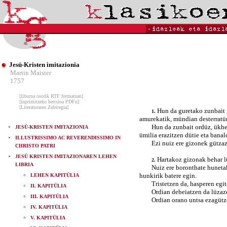
Jesü-Kristen imitazionia
Martin Maister
1757
[liburua osorik RTF formatuan]
[inprimitzeko bertsioa PDFn]
[Literaturaren Zubitegia]
Hun da guretako zunbait g
1.
amurekatik, mündian desterratür
Hun da zunbait ordüz, ükhen dez
JESÜ-KRISTEN IMITAZIONIA
ümilia erazitzen dütie eta banal
ILLUSTRISSIMO AC REVERENDISSIMO IN
Ezi nuiz ere gizonek gützaz ph
CHRISTO PATRI
JESÜ KRISTEN IMITAZIONAREN LEHEN
Hartakoz gizonak behar l
2.
LIBRIA
Nuiz ere boronthate hunetako g
hunkirik batere egin.
LEHEN KAPITÜLIA
Tristetzen da, hasperen egiten 
II. KAPITÜLIA
Ordian debeiatzen da lüzazegi bi
III. KAPITÜLIA
Ordian orano untsa ezagützen 
IV. KAPITÜLIA
V. KAPITÜLIA