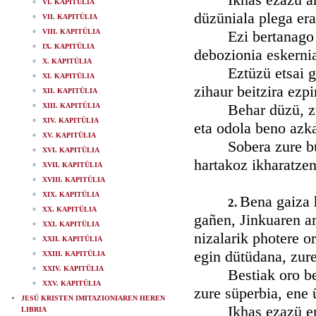
VI. KAPITÜLIA
düzüniala plega era
VII. KAPITÜLIA
VIII. KAPITÜLIA
Ezi bertanago ihu
IX. KAPITÜLIA
debozionia eskerni
X. KAPITÜLIA
Eztüzü etsai greug
XI. KAPITÜLIA
zihaur beitzira ezpi
XII. KAPITÜLIA
Behar düzü, zure 
XIII. KAPITÜLIA
XIV. KAPITÜLIA
eta odola beno azka
XV. KAPITÜLIA
Sobera zure büria
XVI. KAPITÜLIA
hartakoz ikharatzen
XVII. KAPITÜLIA
XVIII. KAPITÜLIA
XIX. KAPITÜLIA
Bena gaiza h
2.
XX. KAPITÜLIA
gañen, Jinkuaren am
XXI. KAPITÜLIA
nizalarik photere o
XXII. KAPITÜLIA
egin dütüdana, zure
XXIII. KAPITÜLIA
XXIV. KAPITÜLIA
Bestiak oro beno 
XXV. KAPITÜLIA
zure süperbia, ene 
JESÜ KRISTEN IMITAZIONIAREN HEREN
Ikhas ezazü erhaut
LIBRIA