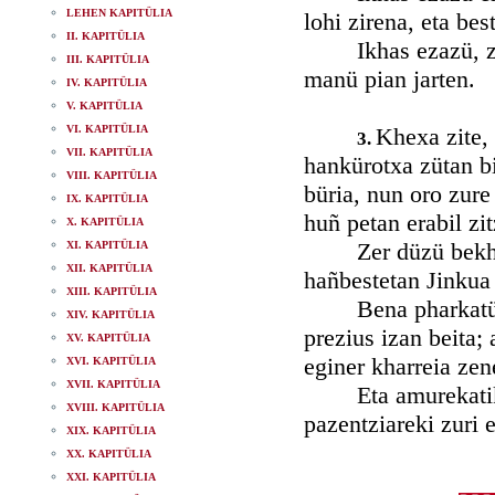
LEHEN KAPITÜLIA
lohi zirena, eta bes
II. KAPITÜLIA
Ikhas ezazü, zihau
III. KAPITÜLIA
manü pian jarten.
IV. KAPITÜLIA
V. KAPITÜLIA
VI. KAPITÜLIA
Khexa zite, 
3.
VII. KAPITÜLIA
hankürotxa zütan bi
VIII. KAPITÜLIA
büria, nun oro zure 
IX. KAPITÜLIA
huñ petan erabil zi
X. KAPITÜLIA
Zer düzü bekhator
XI. KAPITÜLIA
XII. KAPITÜLIA
hañbestetan Jinkua 
XIII. KAPITÜLIA
Bena pharkatü dei
XIV. KAPITÜLIA
prezius izan beita;
XV. KAPITÜLIA
eginer kharreia zen
XVI. KAPITÜLIA
XVII. KAPITÜLIA
Eta amurekatik bes
XVIII. KAPITÜLIA
pazentziareki zuri 
XIX. KAPITÜLIA
XX. KAPITÜLIA
XXI. KAPITÜLIA