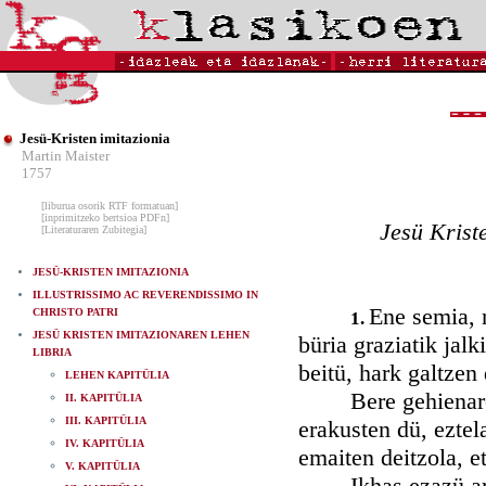
Jesü-Kristen imitazionia
Martin Maister
1757
[liburua osorik RTF formatuan]
[inprimitzeko bertsioa PDFn]
Jesü Krist
[Literaturaren Zubitegia]
JESÜ-KRISTEN IMITAZIONIA
ILLUSTRISSIMO AC REVERENDISSIMO IN
Ene semia, n
CHRISTO PATRI
1.
JESÜ KRISTEN IMITAZIONAREN LEHEN
büria graziatik jal
LIBRIA
beitü, hark galtze
LEHEN KAPITÜLIA
Bere gehienaren p
II. KAPITÜLIA
III. KAPITÜLIA
erakusten dü, eztel
IV. KAPITÜLIA
emaiten deitzola, e
V. KAPITÜLIA
Ikhas ezazü arren,