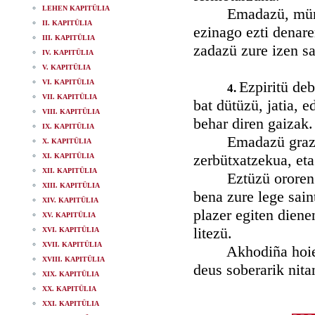
LEHEN KAPITÜLIA
Emadazü, mündü h
II. KAPITÜLIA
ezinago ezti denare
III. KAPITÜLIA
zadazü zure izen sa
IV. KAPITÜLIA
V. KAPITÜLIA
VI. KAPITÜLIA
Ezpiritü de
4.
VII. KAPITÜLIA
bat dütüzü, jatia, 
VIII. KAPITÜLIA
behar diren gaizak.
IX. KAPITÜLIA
Emadazü grazia, 
X. KAPITÜLIA
zerbütxatzekua, eta
XI. KAPITÜLIA
XII. KAPITÜLIA
Eztüzü ororen eizt
XIII. KAPITÜLIA
bena zure lege sain
XIV. KAPITÜLIA
plazer egiten dienen
XV. KAPITÜLIA
litezü.
XVI. KAPITÜLIA
XVII. KAPITÜLIA
Akhodiña hoien art
XVIII. KAPITÜLIA
deus soberarik nita
XIX. KAPITÜLIA
XX. KAPITÜLIA
XXI. KAPITÜLIA