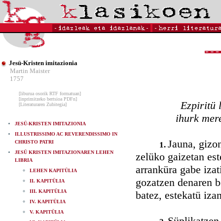
Jesü-Kristen imitazionia
Martin Maister
1757
[liburua osorik RTF formatuan]
[inprimitzeko bertsioa PDFn]
Ezpiritü 
[Literaturaren Zubitegia]
ihurk mere
JESÜ-KRISTEN IMITAZIONIA
ILLUSTRISSIMO AC REVERENDISSIMO IN
Jauna, gizon
CHRISTO PATRI
1.
JESÜ KRISTEN IMITAZIONAREN LEHEN
zelüko gaizetan este
LIBRIA
arranküra gabe izati
LEHEN KAPITÜLIA
gozatzen denaren be
II. KAPITÜLIA
III. KAPITÜLIA
batez, estekatü iza
IV. KAPITÜLIA
V. KAPITÜLIA
Süplikatzen