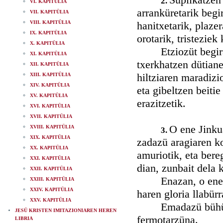
2.
VI. KAPITÜLIA
arranküretarik begi
VII. KAPITÜLIA
VIII. KAPITÜLIA
hanitxetarik, plaze
IX. KAPITÜLIA
orotarik, tristeziek
X. KAPITÜLIA
Etziozüt begira n
XI. KAPITÜLIA
txerkhatzen dütiane
XII. KAPITÜLIA
hiltziaren maradizi
XIII. KAPITÜLIA
XIV. KAPITÜLIA
eta gibeltzen beitie
XV. KAPITÜLIA
erazitzetik.
XVI. KAPITÜLIA
XVII. KAPITÜLIA
O ene Jinkua
XVIII. KAPITÜLIA
3.
XIX. KAPITÜLIA
zadazü aragiaren ko
XX. KAPITÜLIA
amuriotik, eta bere
XXI. KAPITÜLIA
dian, zunbait dela 
XXII. KAPITÜLIA
Enazan, o ene Jin
XXIII. KAPITÜLIA
XXIV. KAPITÜLIA
haren gloria llabür
XXV. KAPITÜLIA
Emadazü bühürtzek
JESÜ KRISTEN IMITAZIONIAREN HEREN
fermotarzüna.
LIBRIA