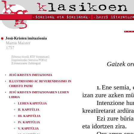
Jesü-Kristen imitazionia
Martin Maister
1757
[liburua osorik RTF formatuan]
[inprimitzeko bertsioa PDFn]
Gaizek or
[Literaturaren Zubitegia]
JESÜ-KRISTEN IMITAZIONIA
ILLUSTRISSIMO AC REVERENDISSIMO IN
Ene semia, e
CHRISTO PATRI
1.
JESÜ KRISTEN IMITAZIONAREN LEHEN
izan zure azken mü
LIBRIA
Intenzione hunek 
LEHEN KAPITÜLIA
kreatüretarat ardür
II. KAPITÜLIA
III. KAPITÜLIA
Ezi zure büria zer
IV. KAPITÜLIA
eta idortzen zira.
V. KAPITÜLIA
Oro arren eneganat