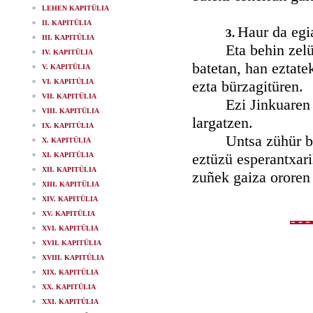
LEHEN KAPITÜLIA
II. KAPITÜLIA
Haur da egia
3.
III. KAPITÜLIA
Eta behin zelüko g
IV. KAPITÜLIA
batetan, han eztate
V. KAPITÜLIA
VI. KAPITÜLIA
ezta bürzagitüren.
VII. KAPITÜLIA
Ezi Jinkuaren kari
VIII. KAPITÜLIA
largatzen.
IX. KAPITÜLIA
Untsa zühür bazira
X. KAPITÜLIA
eztüzü esperantxari
XI. KAPITÜLIA
XII. KAPITÜLIA
zuñek gaiza ororen 
XIII. KAPITÜLIA
XIV. KAPITÜLIA
XV. KAPITÜLIA
XVI. KAPITÜLIA
XVII. KAPITÜLIA
XVIII. KAPITÜLIA
XIX. KAPITÜLIA
XX. KAPITÜLIA
XXI. KAPITÜLIA