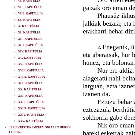
VI. KAPITÜLIA
gaizak oro eman de
VII. KAPITÜLIA
VIII. KAPITÜLIA
Phausüz ikhus itz
IX. KAPITÜLIA
jalkiak bezala; eta
X. KAPITÜLIA
erakharri behar dizi
XI. KAPITÜLIA
XII. KAPITÜLIA
Eneganik, üt
XIII. KAPITÜLIA
2.
XIV. KAPITÜLIA
eta aberatsak, hur 
XV. KAPITÜLIA
hunez, eta bolontar
XVI. KAPITÜLIA
Nur ere aldiz, nit
XVII. KAPITÜLIA
alageratü nahi beit
XVIII. KAPITÜLIA
XIX. KAPITÜLIA
larguan, ezta izane
XX. KAPITÜLIA
izanen da.
XXI. KAPITÜLIA
Eztüzü behar arren
XXII. KAPITÜLIA
eztezazüla berthüti
XXIII. KAPITÜLIA
XXIV. KAPITÜLIA
sokhorria gabe deus
XXV. KAPITÜLIA
Nik oro eman zitit
JESÜ KRISTEN IMITAZIONIAREN HEREN
bateki eskerrak galt
LIBRIA