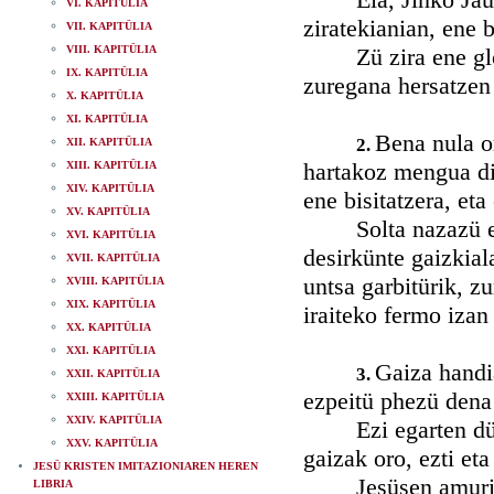
VI. KAPITÜLIA
ziratekianian, ene 
VII. KAPITÜLIA
VIII. KAPITÜLIA
Zü zira ene gloria
IX. KAPITÜLIA
zuregana hersatzen
X. KAPITÜLIA
XI. KAPITÜLIA
Bena nula or
2.
XII. KAPITÜLIA
hartakoz mengua dit
XIII. KAPITÜLIA
XIV. KAPITÜLIA
ene bisitatzera, eta
XV. KAPITÜLIA
Solta nazazü ene 
XVI. KAPITÜLIA
desirkünte gaizkial
XVII. KAPITÜLIA
untsa garbitürik, z
XVIII. KAPITÜLIA
XIX. KAPITÜLIA
iraiteko fermo izan
XX. KAPITÜLIA
XXI. KAPITÜLIA
Gaiza handi
3.
XXII. KAPITÜLIA
ezpeitü phezü dena 
XXIII. KAPITÜLIA
XXIV. KAPITÜLIA
Ezi egarten dü ph
XXV. KAPITÜLIA
gaizak oro, ezti eta
JESÜ KRISTEN IMITAZIONIAREN HEREN
Jesüsen amurio in
LIBRIA