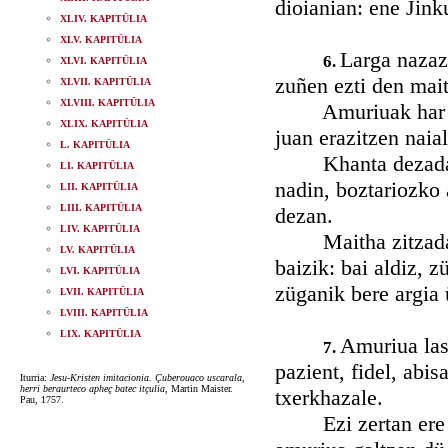
dioianian: ene Jink
XLIV. KAPITÜLIA
XLV. KAPITÜLIA
Larga nazaz
6.
XLVI. KAPITÜLIA
zuñen ezti den mait
XLVII. KAPITÜLIA
XLVIII. KAPITÜLIA
Amuriuak har naza
XLIX. KAPITÜLIA
juan erazitzen naial
L. KAPITÜLIA
Khanta dezadan amu
LI. KAPITÜLIA
nadin, boztariozko
LII. KAPITÜLIA
LIII. KAPITÜLIA
dezan.
LIV. KAPITÜLIA
Maitha zitzadan n
LV. KAPITÜLIA
baizik: bai aldiz, 
LVI. KAPITÜLIA
züganik bere argia
LVII. KAPITÜLIA
LVIII. KAPITÜLIA
LIX. KAPITÜLIA
Amuriua last
7.
pazient, fidel, abis
Iturria:
Jesu-Kristen imitacionia. Çuberouaco uscarala,
herri beraurteco apheç batec itçulia
, Martin Maister.
txerkhazale.
Pau, 1757.
Ezi zertan ere nur