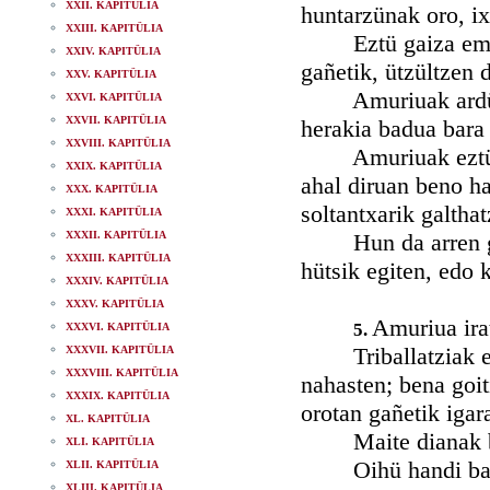
XXII. KAPITÜLIA
huntarzünak oro, ixu
XXIII. KAPITÜLIA
Eztü gaiza emanar
XXIV. KAPITÜLIA
gañetik, ützültzen 
XXV. KAPITÜLIA
Amuriuak ardüran 
XXVI. KAPITÜLIA
XXVII. KAPITÜLIA
herakia badua bara 
XXVIII. KAPITÜLIA
Amuriuak eztü phe
XXIX. KAPITÜLIA
ahal diruan beno ha
XXX. KAPITÜLIA
soltantxarik galthat
XXXI. KAPITÜLIA
XXXII. KAPITÜLIA
Hun da arren gaiz
XXXIII. KAPITÜLIA
hütsik egiten, edo 
XXXIV. KAPITÜLIA
XXXV. KAPITÜLIA
Amuriua irat
5.
XXXVI. KAPITÜLIA
Triballatziak eztü
XXXVII. KAPITÜLIA
XXXVIII. KAPITÜLIA
nahasten; bena goit
XXXIX. KAPITÜLIA
orotan gañetik igar
XL. KAPITÜLIA
Maite dianak bada
XLI. KAPITÜLIA
Oihü handi bat da
XLII. KAPITÜLIA
XLIII. KAPITÜLIA