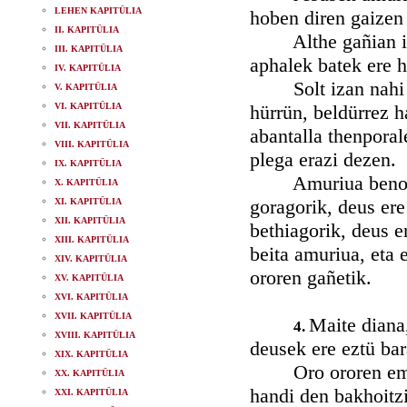
LEHEN KAPITÜLIA
hoben diren gaizen 
II. KAPITÜLIA
Althe gañian izan
III. KAPITÜLIA
aphalek batek ere h
IV. KAPITÜLIA
Solt izan nahi da
V. KAPITÜLIA
VI. KAPITÜLIA
hürrün, beldürrez h
VII. KAPITÜLIA
abantalla thenpora
VIII. KAPITÜLIA
plega erazi dezen.
IX. KAPITÜLIA
Amuriua beno deus
X. KAPITÜLIA
goragorik, deus ere
XI. KAPITÜLIA
XII. KAPITÜLIA
bethiagorik, deus e
XIII. KAPITÜLIA
beita amuriua, eta 
XIV. KAPITÜLIA
ororen gañetik.
XV. KAPITÜLIA
XVI. KAPITÜLIA
XVII. KAPITÜLIA
Maite diana,
4.
XVIII. KAPITÜLIA
deusek ere eztü bar
XIX. KAPITÜLIA
Oro ororen emaite
XX. KAPITÜLIA
handi den bakhoitzi
XXI. KAPITÜLIA