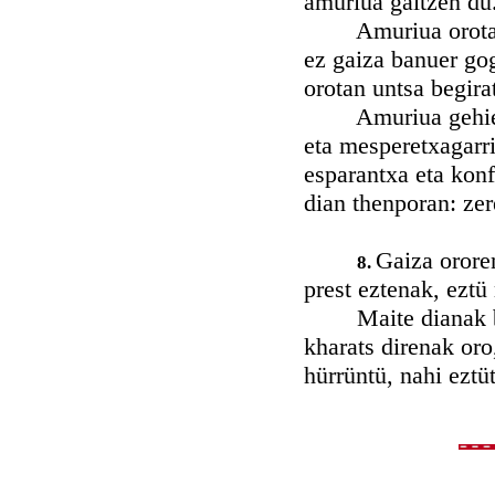
amuriua galtzen dü
Amuriua orotarat s
ez gaiza banuer go
orotan untsa begira
Amuriua gehienen 
eta mesperetxagarri
esparantxa eta konf
dian thenporan: zer
Gaiza ororen
8.
prest eztenak, eztü
Maite dianak beha
kharats direnak oro
hürrüntü, nahi eztüt