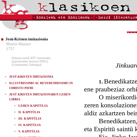
Jesü-Kristen imitazionia
Martin Maister
1757
[liburua osorik RTF formatuan]
[inprimitzeko bertsioa PDFn]
Jinkuar
[Literaturaren Zubitegia]
JESÜ-KRISTEN IMITAZIONIA
Benedikatzen
1.
ILLUSTRISSIMO AC REVERENDISSIMO IN
ene praubeziaz orh
CHRISTO PATRI
JESÜ KRISTEN IMITAZIONAREN LEHEN
O miserikordien ai
LIBRIA
zeren konsolazione
LEHEN KAPITÜLIA
aldiz azkartzen bei
II. KAPITÜLIA
III. KAPITÜLIA
Benedikatzen, eta 
IV. KAPITÜLIA
eta Espiritü saintü
V. KAPITÜLIA
Eia, Jinko Jaun, e