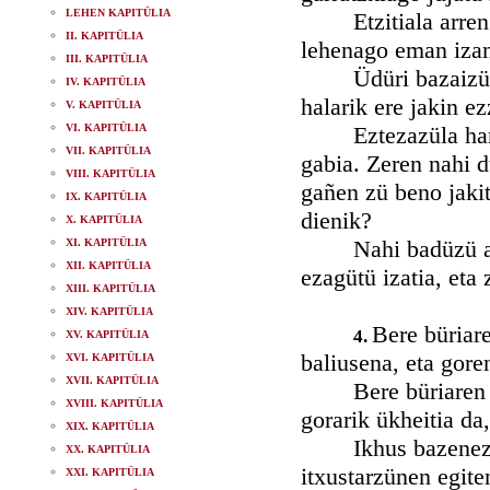
LEHEN KAPITÜLIA
Etzitiala arren ha
II. KAPITÜLIA
lehenago eman izan
III. KAPITÜLIA
Üdüri bazaizü han
IV. KAPITÜLIA
halarik ere jakin e
V. KAPITÜLIA
VI. KAPITÜLIA
Eztezazüla handia
VII. KAPITÜLIA
gabia. Zeren nahi 
VIII. KAPITÜLIA
gañen zü beno jakit
IX. KAPITÜLIA
dienik?
X. KAPITÜLIA
Nahi badüzü abant
XI. KAPITÜLIA
XII. KAPITÜLIA
ezagütü izatia, eta 
XIII. KAPITÜLIA
XIV. KAPITÜLIA
Bere büriare
4.
XV. KAPITÜLIA
baliusena, eta gore
XVI. KAPITÜLIA
XVII. KAPITÜLIA
Bere büriaren aph
XVIII. KAPITÜLIA
gorarik ükheitia da
XIX. KAPITÜLIA
Ikhus bazeneza er
XX. KAPITÜLIA
itxustarzünen egite
XXI. KAPITÜLIA