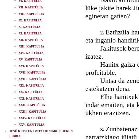
VI. KAPITÜLIA
lüke jakite harek J
VII. KAPITÜLIA
VIII. KAPITÜLIA
eginetan gañen?
IX. KAPITÜLIA
X. KAPITÜLIA
Eztüzüla han
2.
XI. KAPITÜLIA
eta inganio handirik
XII. KAPITÜLIA
Jakitusek bere bür
XIII. KAPITÜLIA
XIV. KAPITÜLIA
izatez.
XV. KAPITÜLIA
Hanitx gaiza dira,
XVI. KAPITÜLIA
profeitable.
XVII. KAPITÜLIA
Untsa da zentzü ga
XVIII. KAPITÜLIA
XIX. KAPITÜLIA
estekatzen dena.
XX. KAPITÜLIA
Elhe hanitxek ezti
XXI. KAPITÜLIA
indar emaiten, eta 
XXII. KAPITÜLIA
ükhen erazitzen.
XXIII. KAPITÜLIA
XXIV. KAPITÜLIA
XXV. KAPITÜLIA
Zunbatenaz 
3.
JESÜ KRISTEN IMITAZIONIAREN HEREN
garratzkiago jüjatü
LIBRIA