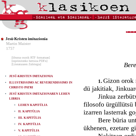
Jesü-Kristen imitazionia
Martin Maister
1757
[liburua osorik RTF formatuan]
[inprimitzeko bertsioa PDFn]
Bere
[Literaturaren Zubitegia]
JESÜ-KRISTEN IMITAZIONIA
Gizon orok n
1.
ILLUSTRISSIMO AC REVERENDISSIMO IN
dü jakitiak, Jinkua
CHRISTO PATRI
JESÜ KRISTEN IMITAZIONAREN LEHEN
Jinkua zerbütxatz
LIBRIA
filosofo ürgüllütsü
LEHEN KAPITÜLIA
izarren lasterrak g
II. KAPITÜLIA
III. KAPITÜLIA
Bere büria untsa 
IV. KAPITÜLIA
ükhenen, ezetare gi
V. KAPITÜLIA
Nakitzan ordian m