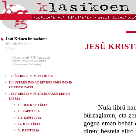
Jesü-Kristen imitazionia
Martin Maister
JESÜ KRIST
1757
[liburua osorik RTF formatuan]
[inprimitzeko bertsioa PDFn]
[Literaturaren Zubitegia]
JESÜ-KRISTEN IMITAZIONIA
ILLUSTRISSIMO AC REVERENDISSIMO IN
CHRISTO PATRI
JESÜ KRISTEN IMITAZIONAREN LEHEN
LIBRIA
LEHEN KAPITÜLIA
Nula librü haur iz
II. KAPITÜLIA
bürzagiaren, eta ze
III. KAPITÜLIA
gogua eman behar d
IV. KAPITÜLIA
diren; bestela eliro
V. KAPITÜLIA