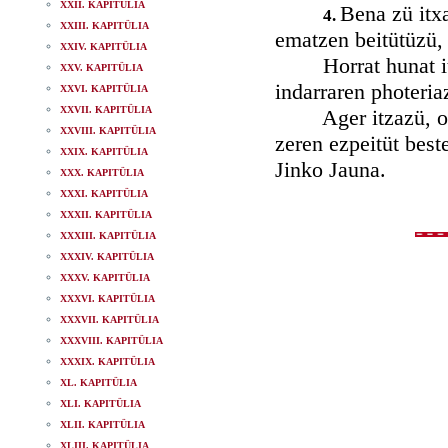
XXII. KAPITÜLIA
Bena zü itxa
4.
XXIII. KAPITÜLIA
ematzen beitütüzü, j
XXIV. KAPITÜLIA
Horrat hunat itzaz
XXV. KAPITÜLIA
indarraren photeria
XXVI. KAPITÜLIA
XXVII. KAPITÜLIA
Ager itzazü, othoi
XXVIII. KAPITÜLIA
zeren ezpeitüt best
XXIX. KAPITÜLIA
Jinko Jauna.
XXX. KAPITÜLIA
XXXI. KAPITÜLIA
XXXII. KAPITÜLIA
XXXIII. KAPITÜLIA
XXXIV. KAPITÜLIA
XXXV. KAPITÜLIA
XXXVI. KAPITÜLIA
XXXVII. KAPITÜLIA
XXXVIII. KAPITÜLIA
XXXIX. KAPITÜLIA
XL. KAPITÜLIA
XLI. KAPITÜLIA
XLII. KAPITÜLIA
XLIII. KAPITÜLIA