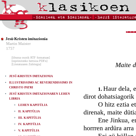
Jesü-Kristen imitazionia
Martin Maister
1757
[liburua osorik RTF formatuan]
[inprimitzeko bertsioa PDFn]
Maite d
[Literaturaren Zubitegia]
JESÜ-KRISTEN IMITAZIONIA
ILLUSTRISSIMO AC REVERENDISSIMO IN
Haur dela, e
CHRISTO PATRI
1.
JESÜ KRISTEN IMITAZIONAREN LEHEN
dirot dohatsiagorik
LIBRIA
O hitz eztia eta 
LEHEN KAPITÜLIA
direnak, maite düti
II. KAPITÜLIA
III. KAPITÜLIA
Ene Jinkua, ene or
IV. KAPITÜLIA
horrren ardüra arra 
V. KAPITÜLIA
Ezi zü hüllan zire