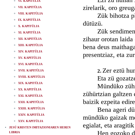
VI. KAPITÜLIA
zirelarik, oro greug
VII. KAPITÜLIA
VIII. KAPITÜLIA
Zük bihotza phaus
IX. KAPITÜLIA
dütüzü.
X. KAPITÜLIA
Zük sendimentü hu
XI. KAPITÜLIA
zihaur orotan laida
XII. KAPITÜLIA
bena deus maithagar
XIII. KAPITÜLIA
XIV. KAPITÜLIA
presentziaz, eta zu
XV. KAPITÜLIA
XVI. KAPITÜLIA
Zer eztü hu
2.
XVII. KAPITÜLIA
Eta zü gozatzen e
XVIII. KAPITÜLIA
XIX. KAPITÜLIA
Mündüko zühürrak,
XX. KAPITÜLIA
zühürtzian galtzen 
XXI. KAPITÜLIA
baizik ezpeita edire
XXII. KAPITÜLIA
Bena ageri düzü, e
XXIII. KAPITÜLIA
XXIV. KAPITÜLIA
mündüko gaizak mesp
XXV. KAPITÜLIA
egialat, eta aragitik
JESÜ KRISTEN IMITAZIONIAREN HEREN
Hen gozoko düzü J
LIBRIA