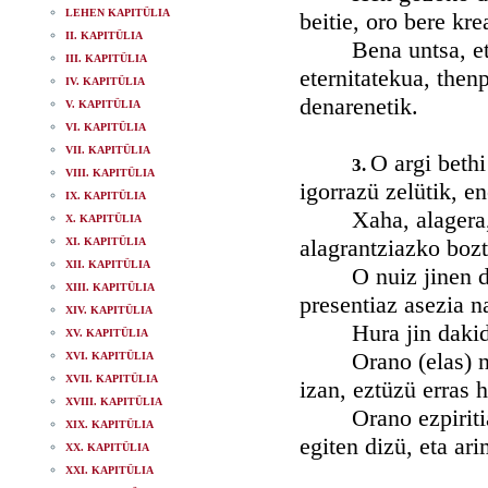
LEHEN KAPITÜLIA
beitie, oro bere kre
II. KAPITÜLIA
Bena untsa, eta un
III. KAPITÜLIA
eternitatekua, thenp
IV. KAPITÜLIA
denarenetik.
V. KAPITÜLIA
VI. KAPITÜLIA
VII. KAPITÜLIA
O argi bethi
3.
VIII. KAPITÜLIA
igorrazü zelütik, e
IX. KAPITÜLIA
Xaha, alagera, arg
X. KAPITÜLIA
alagrantziazko bozt
XI. KAPITÜLIA
XII. KAPITÜLIA
O nuiz jinen da or
XIII. KAPITÜLIA
presentiaz asezia n
XIV. KAPITÜLIA
Hura jin dakidan 
XV. KAPITÜLIA
Orano (elas) nitan
XVI. KAPITÜLIA
XVII. KAPITÜLIA
izan, eztüzü erras h
XVIII. KAPITÜLIA
Orano ezpiritiaren
XIX. KAPITÜLIA
egiten dizü, eta ar
XX. KAPITÜLIA
XXI. KAPITÜLIA