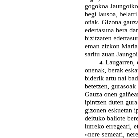
gogokoa Jaungoikoa
begi lausoa, belarri
oñak. Gizona gauza
edertasuna bera da
bizitzaren edertasu
eman zizkon Mariak
saritu zuan Jaungoi
Laugarren, 
4.
onenak, berak eskat
biderik artu nai ba
betetzen, gurasoak
Gauza onen gaiñean
ipintzen duten gur
gizonen eskuetan ip
deituko baliote be
lurreko erregeari, 
«nere semeari, nere