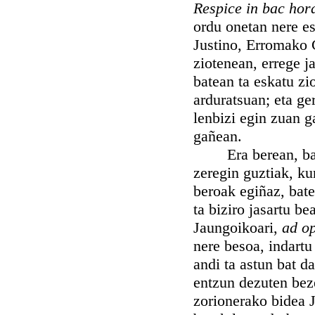
Respice in bac ho
ordu onetan nere es
Justino, Erromako 
ziotenean, errege j
batean ta eskatu zi
arduratsuan; eta ge
lenbizi egin zuan 
gañean.
Era berean, bada, 
zeregin guztiak, ku
beroak egiñaz, bate
ta biziro jasartu b
Jaungoikoari,
ad o
nere besoa, indartu
andi ta astun bat d
entzun dezuten bez
zorionerako bidea 