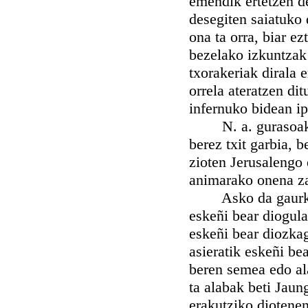
emendik ertetzen de
desegiten saiatuko
ona ta orra, biar e
bezelako izkuntzak
txorakeriak dirala 
orrela ateratzen di
infernuko bidean ip
N. a. gurasoak: e
berez txit garbia, 
zioten Jerusalengo
animarako onena za
Asko da gaurko. I
eskeñi bear diogula
eskeñi bear diozka
asieratik eskeñi be
beren semea edo al
ta alabak beti Jaun
erakutziko diotenen