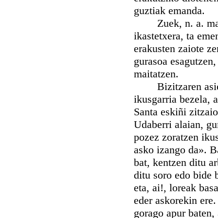
guztiak emanda.
Zuek, n. a. maite
ikastetxera, ta eme
erakusten zaiote ze
gurasoa esagutzen, 
maitatzen.
Bizitzaren asieran
ikusgarria bezela, 
Santa eskiñi zitzai
Udaberri alaian, gu
pozez zoratzen ikus
asko izango da». B
bat, kentzen ditu a
ditu soro edo bide 
eta, ai!, loreak bas
eder askorekin ere.
gorago apur baten, 