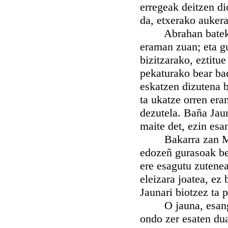
erregeak deitzen di
da, etxerako aukera
Abrahan batek Jau
eraman zuan; eta g
bizitzarako, eztitue
pekaturako bear ba
eskatzen dizutena b
ta ukatze orren er
dezutela. Baña Jaun
maite det, ezin esa
Bakarra zan Maria
edozeñ gurasoak be
ere esagutu zutene
eleizara joatea, ez 
Jaunari biotzez ta 
O jauna, esango di
ondo zer esaten du