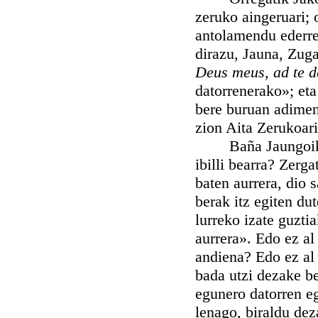
zeruko aingeruari; 
antolamendu ederr
dirazu, Jauna, Zuga
Deus meus, ad te de
datorrenerako»; eta
bere buruan adimene
zion Aita Zerukoari
Baña Jaungoikoari
ibilli bearra? Zerg
baten aurrera, dio 
berak itz egiten du
lurreko izate guzt
aurrera». Edo ez al 
andiena? Edo ez al
bada utzi dezake be
egunero datorren e
lenago, biraldu dez