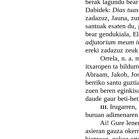
berak lagundu bear 
Dabidek:
Dias tuas
zadazuz, Jauna, zu
santuak esaten du, 
bear gendukiala, El
adjutorium meum i
ereki zadazuz zeuk
Orrela, n. a. m., 
itxaropen ta bildur
Abraam, Jakob, Jos
berriko santu guzt
zuen beren eginkisu
daude gaur beti-bet
Irugarren, 
III.
buruan adimenaren 
Ai! Gure lenengo 
asieran gauza okerr
biotzean, nekez ert