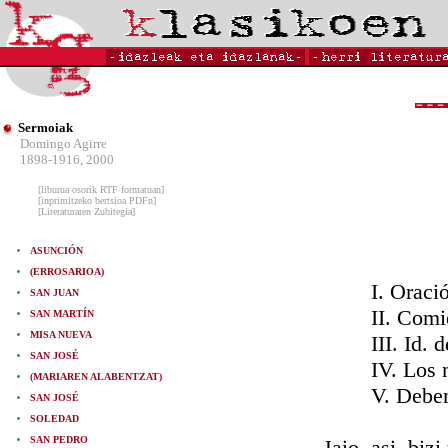
Sermoiak
Domingo Agirre
1898-1916, 2000
[liburua osorik RTF formatuan]
[inprimitzeko bertsioa PDFn]
[Literaturaren Zubitegia]
ASUNCIÓN
(ERROSARIOA)
I. Oración cu
SAN JUAN
II. Comienzo d
SAN MARTÍN
MISA NUEVA
III. Id. de l
SAN JOSÉ
IV. Los mejor
(MARIAREN ALABENTZAT)
V. Debemos pon
SAN JOSÉ
SOLEDAD
SAN PEDRO
Jaio, asi, bizi ta