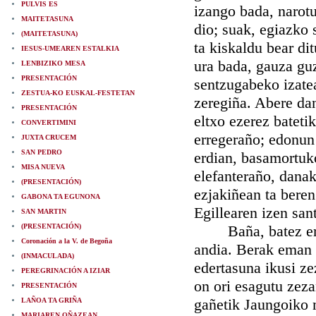
PULVIS ES
izango bada, narotu
MAITETASUNA
dio; suak, egiazko 
(MAITETASUNA)
ta kiskaldu bear dit
IESUS-UMEAREN ESTALKIA
ura bada, gauza guzt
LENBIZIKO MESA
PRESENTACIÓN
sentzugabeko izatea
ZESTUA-KO EUSKAL-FESTETAN
zeregiña. Abere dan
PRESENTACIÓN
eltxo ezerez bateti
CONVERTIMINI
erregeraño; edonun 
JUXTA CRUCEM
SAN PEDRO
erdian, basamortuk
MISA NUEVA
elefanteraño, danak
(PRESENTACIÓN)
ezjakiñean ta beren
GABONA TA EGUNONA
Egillearen izen san
SAN MARTIN
(PRESENTACIÓN)
Baña, batez ere, 
Coronación a la V. de Begoña
andia. Berak eman z
(INMACULADA)
edertasuna ikusi z
PEREGRINACIÓN A IZIAR
on ori esagutu zez
PRESENTACIÓN
gañetik Jaungoiko 
LAÑOA TA GRIÑA
MARIAREN OÑAZEAN