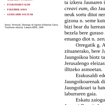
ta izkera Jaunaren 
EUSKERAREN ALDE
creavi eum,
dio Jau
ESKERRIK ASKO
neuk sortu ditut ne
GEHIGARRI SOLTEAK
gizona n. seme kutu
Iturria:
Sermoiak
, Domingo de Aguirre (Sebastian Garcia
bizi bear du lurrean
Trujilloren edizioa). Labayru-BBK, 2000.
bezela bere guraso 
emango diot n. zeru
Orregatik g. Ama 
zituanerako, bere 
Jaungoikoa biotz t
Jerusalengo eleizar
illtzeko asmoetan.
Erakusaldi eder on
Jaungoikoarenak dir
Jaungoikoari ta bat
laburraren gaia.
Eskatu zaiogun on