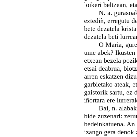
loikeri beltzean, et
N. a. gurasoak: E
eztediñ, erregutu 
bete dezatela krist
dezatela beti lurrea
O Maria, gure Ama
ume abek? Ikusten 
etxean bezela pozik
etsai deabrua, biotz
arren eskatzen diz
garbietako ateak, e
gaistorik sartu, ez
iñortara ere lurrer
Bai, n. alabak, b
bide zuzenari: zer
bedeinkatuena. An 
izango gera denok z