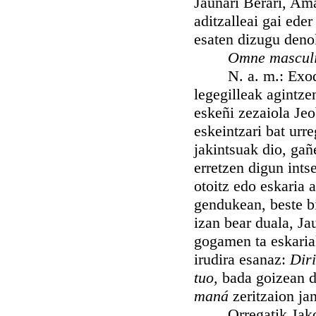
Jaunari Berari, Am
aditzalleai gai ede
esaten dizugu deno
Omne mascu
N. a. m.: Exodo d
legegilleak agintze
eskeñi zezaiola Je
eskeintzari bat urr
jakintsuak dio, gañ
erretzen digun ints
otoitz edo eskaria 
gendukean, beste b
izan bear duala, Ja
gogamen ta eskariak
irudira esanaz:
Dir
tuo,
bada goizean da
maná
zeritzaion ja
Orregatik Jakob g