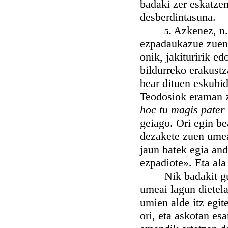
badaki zer eskatze
desberdintasuna.
Azkenez, n. 
5.
ezpadaukazue zuen 
onik, jakituririk e
bildurreko erakustz
bear dituen eskubi
Teodosiok eraman z
hoc tu magis pater
geiago. Ori egin be
dezakete zuen umea
jaun batek egia and
ezpadiote». Eta ala 
Nik badakit guras
umeai lagun dietela
umien alde itz egit
ori, eta askotan esa