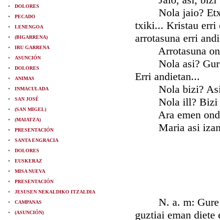
DOLORES
Nola jaio? Etxe an
PECADO
txiki... Kristau err
LENENGOA
arrotasuna erri andi
(BIGARRENA)
IRU GARRENA
Arrotasuna ona ba
ASUNCIÓN
Nola asi? Guraso b
DOLORES
Erri andietan...
ANIMAS
Nola bizi? Asi zi
INMACULADA
Nola ill? Bizi iza
SAN JOSÉ
(SAN MIGEL)
Ara emen ondo a
(MAIATZA)
Maria asi izan za
PRESENTACIÓN
SANTA ENGRACIA
DOLORES
EUSKERAZ
MISA NUEVA
PRESENTACIÓN
JESUSEN NEKALDIKO ITZALDIA
N. a. m: Gure Jau
CAMPANAS
guztiai eman diete
(ASUNCIÓN)