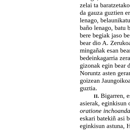
zelai ta baratzetak
da gauza guztien er
lenago, belaunikatu
baño lenago, batu b
bere begiak jaso be
bear dio A. Zerukoa
mingañak esan bear
bedeinkagarria zer
gizonak egin bear d
Noruntz asten geran
goizean Jaungoikoa
guztia.
Bigarren, e
II.
asierak, eginkisun 
oratione inchoanda
eskari batekiñ asi b
eginkisun astuna, 