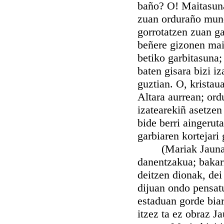
baño? O! Maitasuna
zuan orduraño mun
gorrotatzen zuan g
beñere gizonen mai
betiko garbitasuna
baten gisara bizi i
guztian. O, kristau
Altara aurrean; o
izatearekiñ asetzen
bide berri aingerut
garbiaren kortejari 
(Mariak Jaunaren 
danentzakua; bakarr
deitzen dionak, dei
dijuan ondo pensat
estaduan gorde bia
itzez ta ez obraz J