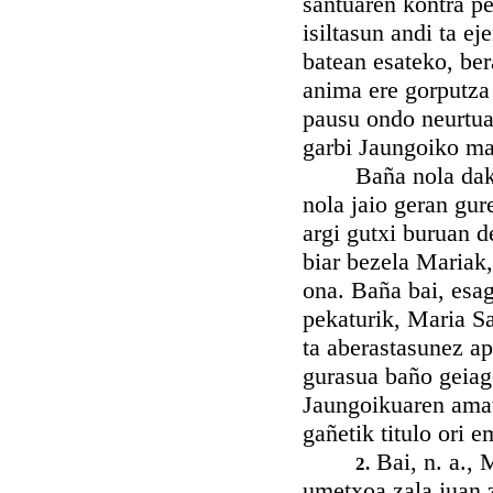
santuaren kontra pe
isiltasun andi ta e
batean esateko, ber
anima ere gorputza 
pausu ondo neurtuak
garbi Jaungoiko ma
Baña nola daki Mar
nola jaio geran gur
argi gutxi buruan d
biar bezela Mariak
ona. Baña bai, esag
pekaturik, Maria San
ta aberastasunez a
gurasua baño geiag
Jaungoikuaren amat
gañetik titulo ori 
Bai, n. a., 
2.
umetxoa zala juan 