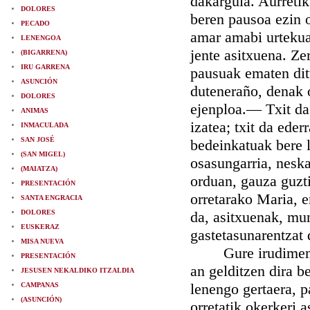
dakargula. Aurretik
DOLORES
beren pausoa ezin 
PECADO
amar amabi urtekua
LENENGOA
jente asitxuena. Ze
(BIGARRENA)
IRU GARRENA
pausuak ematen ditu
ASUNCIÓN
duteneraño, denak 
DOLORES
ejenploa.— Txit da
ANIMAS
izatea; txit da ede
INMACULADA
SAN JOSÉ
bedeinkatuak bere l
(SAN MIGEL)
osasungarria, neska
(MAIATZA)
orduan, gauza guzti
PRESENTACIÓN
orretarako Maria, e
SANTA ENGRACIA
DOLORES
da, asitxuenak, mu
EUSKERAZ
gastetasunarentzat 
MISA NUEVA
Gure irudimena le
PRESENTACIÓN
an gelditzen dira b
JESUSEN NEKALDIKO ITZALDIA
lenengo gertaera, p
CAMPANAS
(ASUNCIÓN)
orretatik okerkeri 