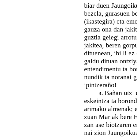
biar duen Jaungoik
bezela, gurasuen b
(ikastegira) eta em
gauza ona dan jakit
guztia geiegi arrot
jakitea, beren gorp
dituenean, ibilli ez
galdu dituan ontziy
entendimentu ta bor
nundik ta noranai g
ipintzeraño!
Bañan utzi 
3.
eskeintza ta boron
arimako almenak; e
zuan Mariak bere Eg
zan ase biotzaren 
nai zion Jaungoikua