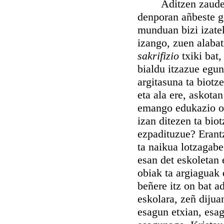
Aditzen zaudeten 
denporan añbeste g
munduan bizi izatek
izango, zuen alabat
sakrifizio
txiki bat
bialdu itzazue egu
argitasuna ta biotz
eta ala ere, askotan
emango edukazio on
izan ditezen ta bio
ezpadituzue? Erant
ta naikua lotzagabe
esan det eskoletan 
obiak ta argiaguak 
beñere itz on bat a
eskolara, zeñ dijua
esagun etxian, esag