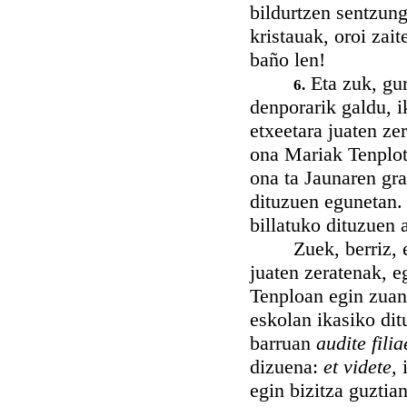
bildurtzen sentzun
kristauak, oroi zait
baño len!
Eta zuk, gur
6.
denporarik galdu, i
etxeetara juaten ze
ona Mariak Tenplot
ona ta Jaunaren gra
dituzuen egunetan.
billatuko dituzuen 
Zuek, berriz, err
juaten zeratenak, 
Tenploan egin zuan
eskolan ikasiko dit
barruan
audite fili
dizuena:
et videte,
egin bizitza guztia