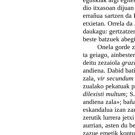
dio itxasoan dijuan
errañua sartzen da 
etxietan. Orrela da
daukagu: gertzatzen
beste batzuek abeg
Onela gorde zuan 
ta geiago, ainbest
deitu zezaiola
graz
andiena. Dabid bat
zala,
vir secundum
zualako pekatuak p
dilexisti multum;
S.
andiena zala»; bañ
eskandalua izan za
zerutik lurrera je
aurrian, asten du 
zazue emetik kontu 