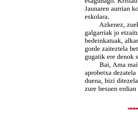
esagunago. Kristau
Jaunaren aurrian k
eskolara.
Azkenez, zuek, a
galgarriak jo etzai
bedeinkatuak, alka
gorde zaiteztela be
gugatik ere denok s
Bai, Ama maitea, 
aprobetxa dezatela 
duena, bizi ditezela
zure besuen erdian