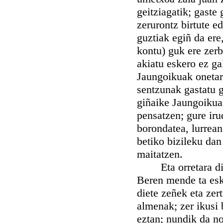
geitziagatik; gaste
zerurontz birtute ed
guztiak egiñ da ere
kontu) guk ere zer
akiatu eskero ez ga
Jaungoikuak oneta
sentzunak gastatu 
giñaike Jaungoikuar
pensatzen; gure ir
borondatea, lurrean 
betiko bizileku dan
maitatzen.
Eta orretara dijua
Beren mende ta esk
diete zeñek eta zer
almenak; zer ikusi b
eztan; nundik da nor