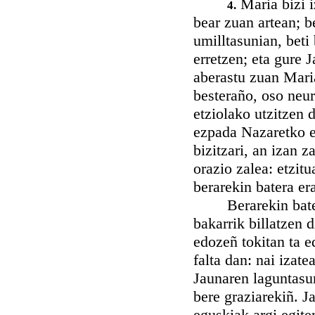
Maria bizi i
4.
bear zuan artean; b
umilltasunian, beti
erretzen; eta gure
aberastu zuan Mari
besteraño, oso neur
etziolako utzitzen 
ezpada Nazaretko et
bizitzari, an izan z
orazio zalea: etzit
berarekin batera er
Berarekin batean! 
bakarrik billatzen 
edozeñ tokitan ta e
falta dan: nai izate
Jaunaren laguntasu
bere graziarekiñ. J
eguskiak argi egite