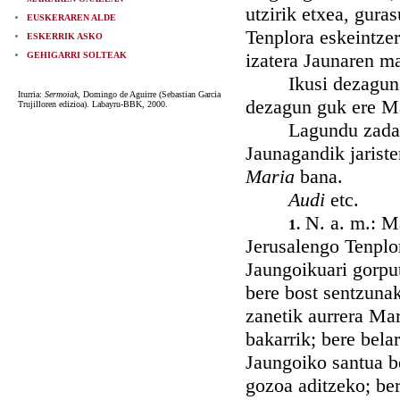
utzirik etxea, gura
EUSKERAREN ALDE
Tenplora eskeintzera
ESKERRIK ASKO
izatera Jaunaren ma
GEHIGARRI SOLTEAK
Ikusi dezagun, n.
Iturria:
Sermoiak
, Domingo de Aguirre (Sebastian Garcia
dezagun guk ere Mar
Trujilloren edizioa). Labayru-BBK, 2000.
Lagundu zadazue, 
Jaunagandik jariste
Maria
bana.
Audi
etc.
N. a. m.: Ma
1.
Jerusalengo Tenplor
Jaungoikuari gorput
bere bost sentzuna
zanetik aurrera Ma
bakarrik; bere bela
Jaungoiko santua be
gozoa aditzeko; ber