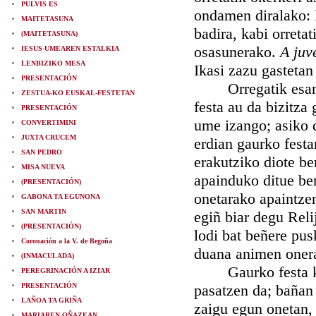
PULVIS ES
ondamen diralako: 
MAITETASUNA
badira, kabi orreta
(MAITETASUNA)
osasunerako.
A juv
IESUS-UMEAREN ESTALKIA
LENBIZIKO MESA
Ikasi zazu gastetan
PRESENTACIÓN
Orregatik esan de
ZESTUA-KO EUSKAL-FESTETAN
festa au da bizitza
PRESENTACIÓN
ume izango; asiko 
CONVERTIMINI
JUXTA CRUCEM
erdian gaurko festa
SAN PEDRO
erakutziko diote be
MISA NUEVA
apainduko ditue ber
(PRESENTACIÓN)
onetarako apaintzen
GABONA TA EGUNONA
SAN MARTIN
egiñ biar degu Reli
(PRESENTACIÓN)
lodi bat beñere pus
Coronación a la V. de Begoña
duana animen oner
(INMACULADA)
Gaurko festa krist
PEREGRINACIÓN A IZIAR
PRESENTACIÓN
pasatzen da; bañan 
LAÑOA TA GRIÑA
zaigu egun onetan, 
MARIAREN OÑAZEAN