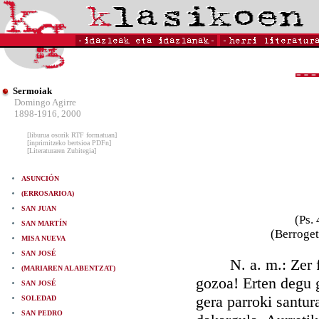
Sermoiak
Domingo Agirre
1898-1916, 2000
[liburua osorik RTF formatuan]
[inprimitzeko bertsioa PDFn]
[Literaturaren Zubitegia]
ASUNCIÓN
(ERROSARIOA)
SAN JUAN
(Ps. 
SAN MARTÍN
(Berroget
MISA NUEVA
SAN JOSÉ
N. a. m.: Zer fes
(MARIAREN ALABENTZAT)
gozoa! Erten degu gu
SAN JOSÉ
gera parroki santur
SOLEDAD
SAN PEDRO