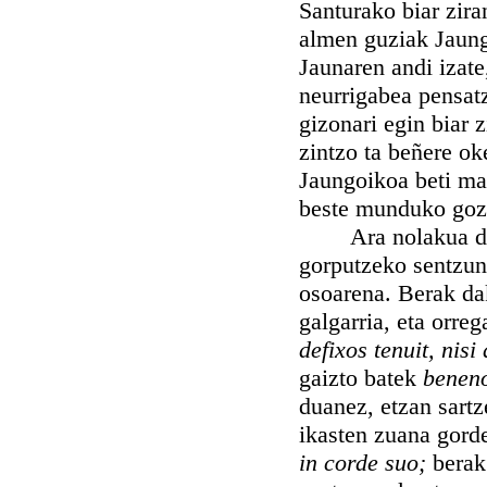
Santurako biar zira
almen guziak Jaung
Jaunaren andi izate
neurrigabea pensat
gizonari egin biar 
zintzo ta beñere ok
Jaungoikoa beti mai
beste munduko goz
Ara nolakua dan, n
gorputzeko sentzun
osoarena. Berak dak
galgarria, eta orre
defixos tenuit, nis
gaizto batek
benen
duanez, etzan sartz
ikasten zuana gord
in corde suo;
berak