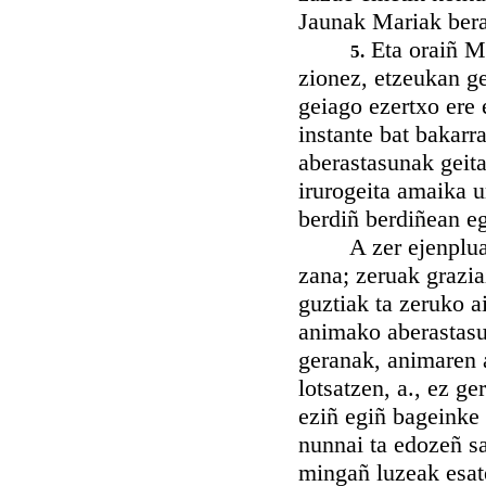
Jaunak Mariak berar
Eta oraiñ Ma
5.
zionez, etzeukan ge
geiago ezertxo ere 
instante bat bakarr
aberastasunak geita
irurogeita amaika u
berdiñ berdiñean e
A zer ejenplua gur
zana; zeruak grazia
guztiak ta zeruko a
animako aberastasu
geranak, animaren a
lotsatzen, a., ez g
eziñ egiñ bageinke 
nunnai ta edozeñ sa
mingañ luzeak esate