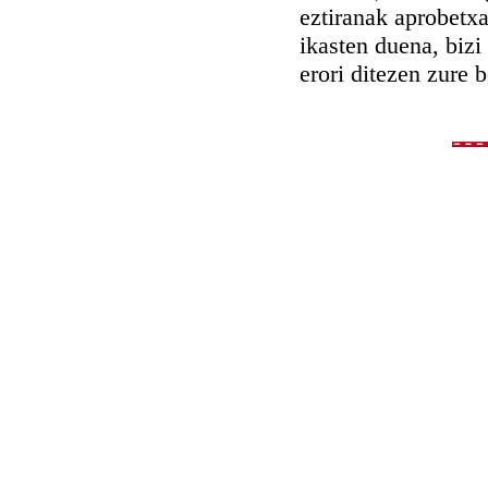
eztiranak aprobetxa
ikasten duena, bizi
erori ditezen zure 