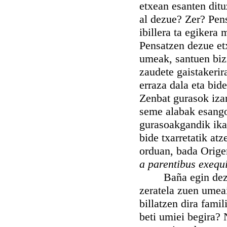
etxean esanten ditu
al dezue? Zer? Pen
ibillera ta egikera
Pensatzen dezue et
umeak, santuen bizi
zaudete gaistakerir
erraza dala eta bid
Zenbat gurasok iza
seme alabak esango 
gurasoakgandik ikas
bide txarretatik at
orduan, bada Orige
a parentibus exequi
Baña egin dezagun
zeratela zuen umeai
billatzen dira fami
beti umiei begira?