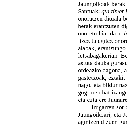
Jaungoikoak berak 
Santuak:
qui tímet
onoratzen dituala b
berak erantzuten d
onoretu biar dala:
i
itzez ta egitez ono
alabak, erantzungo 
lotsabagakerian. Be
astuta dauka gurasu
ordeazko dagona, a
gastetxoak, eztakit
nago, eta bildur na
gogorren bat izango
eta ezta ere Jaunar
Irugarren sor di
Jaungoikoari, eta J
agintzen dizuen gu