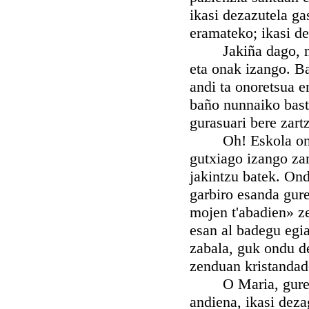
ikasi dezazutela ga
eramateko; ikasi d
Jakiña dago, n. k.
eta onak izango. Ba
andi ta onoretsua e
baño nunnaiko bast
gurasuari bere zartz
Oh! Eskola onean i
gutxiago izango z
jakintzu batek. On
garbiro esanda gur
mojen t'abadien» z
esan al badegu egi
zabala, guk ondu d
zenduan kristandad
O Maria, gure Am
andiena, ikasi dez