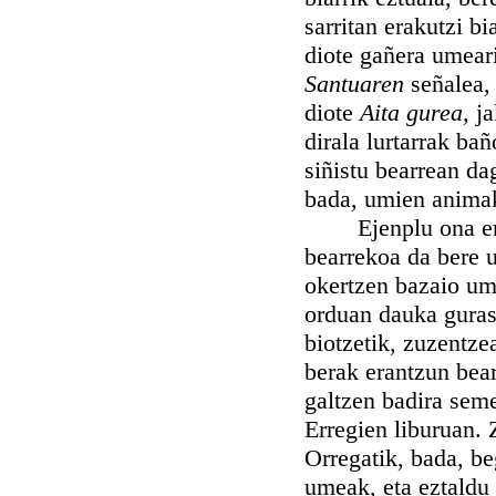
sarritan erakutzi bi
diote gañera umear
Santuaren
señalea,
diote
Aita gurea,
ja
dirala lurtarrak ba
siñistu bearrean da
bada, umien animak,
Ejenplu ona emate
bearrekoa da bere u
okertzen bazaio ume
orduan dauka guraso
biotzetik, zuzentze
berak erantzun bea
galtzen badira sem
Erregien liburuan.
Orregatik, bada, be
umeak, eta eztaldu 