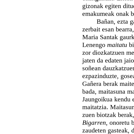
gizonak egiten ditu
emakumeak onak bad
Bañan, ezta gaurk
zerbait esan bearra
Maria Santak gaurk
Lenengo
maitatu
b
zor diozkatzuen me
jaten da edaten jaio
soñean dauzkatzuen
ezpazinduzte, gosea
Gañera berak maite 
bada, maitasuna ma
Jaungoikua kendu e
maitatzia. Maitasu
zuen biotzak berak,
Bigarren,
onoretu 
zaudeten gasteak, d