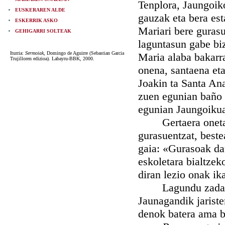
Tenplora, Jaungoik
EUSKERAREN ALDE
gauzak eta bera est
ESKERRIK ASKO
Mariari bere gurasu
GEHIGARRI SOLTEAK
laguntasun gabe biz
Iturria:
Sermoiak
, Domingo de Aguirre (Sebastian Garcia
Maria alaba bakarra
Trujilloren edizioa). Labayru-BBK, 2000.
onena, santaena eta
Joakin ta Santa Ana
zuen egunian baño 
egunian Jaungoikua
Gertaera onetatik 
gurasuentzat, bestea
gaia: «Gurasoak da
eskoletara bialtzek
diran lezio onak ik
Lagundu zadazue, 
Jaunagandik jariste
denok batera ama b