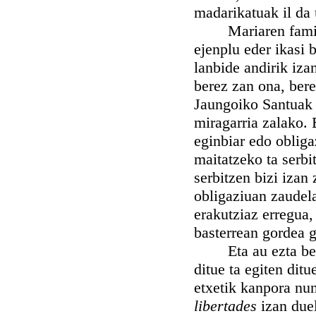
madarikatuak il da 
Mariaren famili s
ejenplu eder ikasi 
lanbide andirik iza
berez zan ona, bere
Jaungoiko Santuak
miragarria zalako. 
eginbiar edo obliga
maitatzeko ta serbi
serbitzen bizi izan
obligaziuan zaudela
erakutziaz erregua,
basterrean gordea g
Eta au ezta beti 
ditue ta egiten ditu
etxetik kanpora nun
libertades
izan due