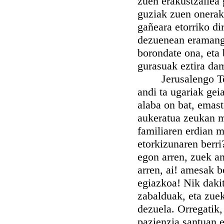
zuen erakustzallea 
guziak zuen onerako
gañeara etorriko di
dezuenean eramango
borondate ona, eta 
gurasuak eztira da
Jerusalengo Tenpl
andi ta ugariak gei
alaba on bat, emast
aukeratua zeukan ma
familiaren erdian m
etorkizunaren berr
egon arren, zuek am
arren, ai! amesak b
egiazkoa! Nik daki
zabalduak, eta zuek
dezuela. Orregatik,
pazienzia santuan e