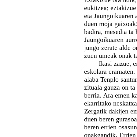
eukitzea; eztakizu
eta Jaungoikuaren 
duen moja gaixoak!
badira, mesedia ta 
Jaungoikuaren aurr
jungo zerate alde o
zuen umeak onak ta
Ikasi zazue, errit
eskolara eramaten.
alaba Tenplo santur
zituala gauza on t
berria. Ara emen k
ekarritako neskatxa
Zergatik dakijen em
duen beren gurasoak
beren errien osasu
onakgandik. Errien