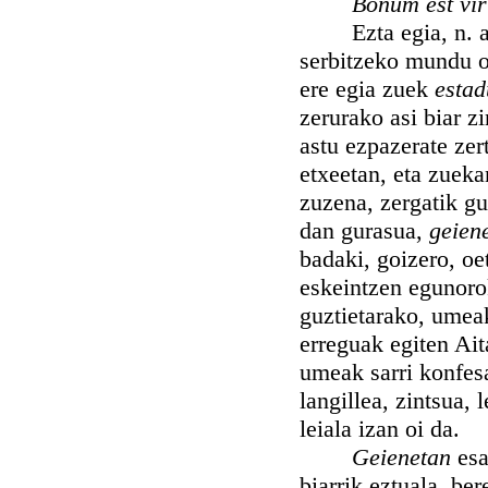
Bonum est vi
Ezta egia, n. a. g
serbitzeko mundu o
ere egia zuek
esta
zerurako asi biar 
astu ezpazerate ze
etxeetan, eta zuek
zuzena, zergatik g
dan gurasua,
geien
badaki, goizero, oe
eskeintzen egunoro
guztietarako, umeak
erreguak egiten Ait
umeak sarri konfesa
langillea, zintsua, 
leiala izan oi da.
Geienetan
esa
biarrik eztuala, be