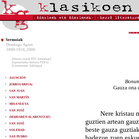
Sermoiak
Domingo Agirre
1898-1916, 2000
[liburua osorik RTF formatuan]
[inprimitzeko bertsioa PDFn]
[Literaturaren Zubitegia]
ASUNCIÓN
Bonum 
(ERROSARIOA)
Gauza ona d
SAN JUAN
SAN MARTÍN
MISA NUEVA
SAN JOSÉ
Nere kristau mait
(MARIAREN ALABENTZAT)
guztien artean gauz
SAN JOSÉ
beste gauza guztia
SOLEDAD
badezue zuen eskuet
SAN PEDRO