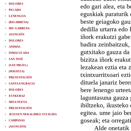
DOLORES
edo gari alea, eta b
PECADO
eguskiak paraturik 
LENENGOA
beste geiagoko gauz
(BIGARRENA)
dedilla urtarra edo 
IRU GARRENA
ASUNCIÓN
iñork erakutzi gabe
DOLORES
badira zeinbaitzuk
ANIMAS
gutxitako gauza da 
INMACULADA
bizitza iñork erakut
SAN JOSÉ
(SAN MIGEL)
lezakean eztia eta 
(MAIATZA)
txintxurritxoari ez
PRESENTACIÓN
dituela janariz ber
SANTA ENGRACIA
bere lenengo urteet
DOLORES
laguntasuna gauza g
EUSKERAZ
MISA NUEVA
ibiltzeko, ikusteko
PRESENTACIÓN
egitea. ume jaio ber
JESUSEN NEKALDIKO ITZALDIA
goseak; eta orregat
CAMPANAS
Alde onetatik ezte
(ASUNCIÓN)