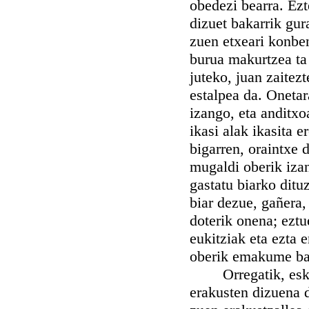
obedezi bearra. Ezt
dizuet bakarrik gur
zuen etxeari konben
burua makurtzea ta 
juteko, juan zaitez
estalpea da. Onetar
izango, eta anditxo
ikasi alak ikasita 
bigarren, oraintxe d
mugaldi oberik iza
gastatu biarko ditu
biar dezue, gañera,
doterik onena; eztu
eukitziak eta ezta 
oberik emakume bate
Orregatik, eskola
erakusten dizuena 