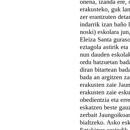
onena, izanda ere, 
erakusteko, guk la
zer erantzuten det
indarrik izan baño 
noski) eskolara jun
Eleiza Santa guraso
eztagola astirik et
nun dauden eskolak
ordu batzuetan bad
diran bitartean bad
bada an argitzen za
erakusten zaie Jaun
erakusten zaie esku
obedientzia eta err
eskatzen beste gauz
zerbait Jaungoikoar
bialtzeko. Asko es
Eztakizue oraindik,