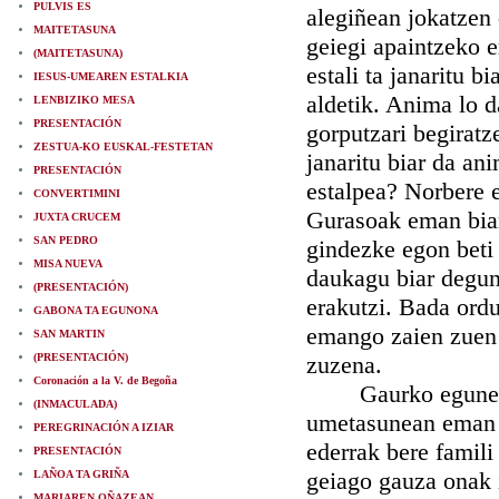
PULVIS ES
alegiñean jokatzen 
MAITETASUNA
geiegi apaintzeko 
(MAITETASUNA)
estali ta janaritu b
IESUS-UMEAREN ESTALKIA
aldetik. Anima lo d
LENBIZIKO MESA
PRESENTACIÓN
gorputzari begiratz
ZESTUA-KO EUSKAL-FESTETAN
janaritu biar da an
PRESENTACIÓN
estalpea? Norbere e
CONVERTIMINI
Gurasoak eman biar
JUXTA CRUCEM
SAN PEDRO
gindezke egon beti 
MISA NUEVA
daukagu biar degun 
(PRESENTACIÓN)
erakutzi. Bada ord
GABONA TA EGUNONA
emango zaien zuen 
SAN MARTIN
(PRESENTACIÓN)
zuzena.
Coronación a la V. de Begoña
Gaurko egunez Ele
(INMACULADA)
umetasunean eman z
PEREGRINACIÓN A IZIAR
ederrak bere famili
PRESENTACIÓN
geiago gauza onak 
LAÑOA TA GRIÑA
MARIAREN OÑAZEAN