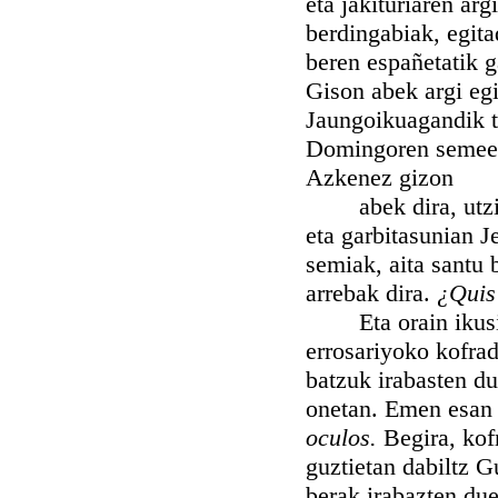
eta jakituriaren arg
berdingabiak, egita
beren españetatik g
Gison abek argi egi
Jaungoikuagandik ta
Domingoren semeen b
Azkenez gizon
abek dira, utziri
eta garbitasunian 
semiak, aita santu 
arrebak dira.
¿Quis 
Eta orain ikusi d
errosariyoko kofrad
batzuk irabasten du
onetan. Emen esan 
oculos.
Begira, kof
guztietan dabiltz 
berak irabazten due