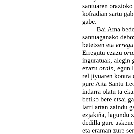
santuaren orazioko
kofradian sartu gab
gabe.
Bai Ama bedeinkat
santuaganako debozi
betetzen eta
erregu
Erregutu ezazu
ora
inguratuak, alegin 
ezazu
orain,
egun l
relijiyuaren kontra
gure Aita Santu Le
indarra olatu ta ek
betiko bere etsai g
larri artan zaindu 
ezjakiña, lagundu z
dedilla gure asken
eta eraman zure se