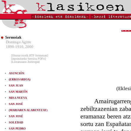
Sermoiak
Domingo Agirre
1898-1916, 2000
[liburua osorik RTF formatuan]
[inprimitzeko bertsioa PDFn]
[Literaturaren Zubitegia]
ASUNCIÓN
(ERROSARIOA)
SAN JUAN
(Eklesi
SAN MARTÍN
MISA NUEVA
Amairugarrengo eu
SAN JOSÉ
zebiltzazenian zaba
(MARIAREN ALABENTZAT)
eramanaz beren atz
SAN JOSÉ
sortu zan Españatar
SOLEDAD
SAN PEDRO