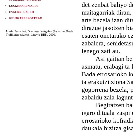
det zenbat baliyo d
EUSKERAREN ALDE
maitagarriak diran.
ESKERRIK ASKO
arte bezela izan dit
GEHIGARRI SOLTEAK
dirazue jasotzen bi
Iturria:
Sermoiak
, Domingo de Aguirre (Sebastian Garcia
esaten onetarako ez
Trujilloren edizioa). Labayru-BBK, 2000.
zabalera, senidetas
lenego zati au.
Asi gaitian bere j
asmatu, erabagi t
Bada errosarioko ko
ta erakutzi ziona S
gogorrena bezela, p
zabaldu zala lagun
Begiratzen badegu
igaro dituala zasp
errosarioko kofradi
daukala bizitza gi