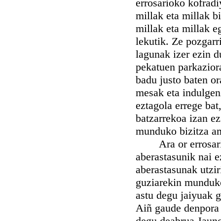
errosarioko kofrad
millak eta millak b
millak eta millak e
lekutik. Ze pozgarr
lagunak izer ezin d
pekatuen parkazior
badu justo baten or
mesak eta indulgenz
eztagola errege bat
batzarrekoa izan e
munduko bizitza a
Ara or errosarioko
aberastasunik nai e
aberastasunak utzir
guziarekin munduko
astu degu jaiyuak g
Aiñ gaude denpora 
degu deabrua Jaung