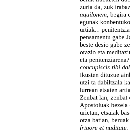
zuria da, zuk iraba
aquilonem,
begira 
egunak konbentuko i
urtiak... penitentzi
pensamentu gabe Jau
beste desio gabe ze
orazio eta meditazi
eta penitenziarena?
concupiscis tibi d
Ikusten dituzue ain
utzi ta dabiltzala 
lurrean etsaien art
Zenbat lan, zenbat 
Apostoluak bezela d
urietan, etsaiak ba
otza batian, beruak
frigore et nuditate.