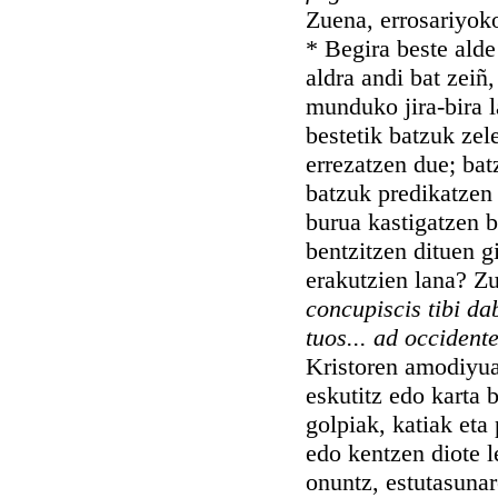
Zuena, errosariyok
* Begira beste alde
aldra andi bat zeiñ
munduko jira-bira l
bestetik batzuk zel
errezatzen due; bat
batzuk predikatzen 
burua kastigatzen b
bentzitzen dituen g
erakutzien lana? Z
concupiscis tibi d
tuos... ad occiden
Kristoren amodiyua
eskutitz edo karta 
golpiak, katiak eta
edo kentzen diote l
onuntz, estutasunar