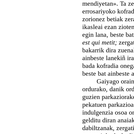
mendiyetan». Ta ze
errosariyoko kofra
zorionez betiak zer
ikasleai ezan ziote
egin lana, beste ba
est qui metit;
zerga
bakarrik dira zue
ainbeste lanekiñ ir
bada kofradia oneg
beste bat ainbeste 
Gaiyago oraindik.
ordurako, danik or
guzien parkaziorako
pekatuen parkazioa 
indulgenzia osoa o
gelditu diran anai
dabiltzanak, zergat