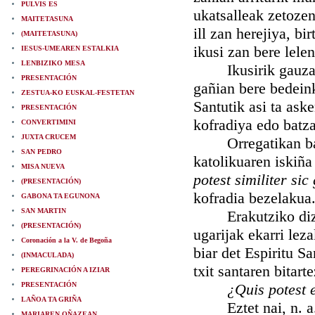
PULVIS ES
ukatsalleak zetozen
MAITETASUNA
ill zan herejiya, bi
(MAITETASUNA)
ikusi zan bere lele
IESUS-UMEAREN ESTALKIA
LENBIZIKO MESA
Ikusirik gauza aiñ
PRESENTACIÓN
gañian bere bedeink
ZESTUA-KO EUSKAL-FESTETAN
Santutik asi ta ask
PRESENTACIÓN
kofradiya edo batza
CONVERTIMINI
JUXTA CRUCEM
Orregatikan bada 
SAN PEDRO
katolikuaren iskiña
MISA NUEVA
potest similiter sic
(PRESENTACIÓN)
kofradia bezelakua
GABONA TA EGUNONA
SAN MARTIN
Erakutziko dizute
(PRESENTACIÓN)
ugarijak ekarri lez
Coronación a la V. de Begoña
biar det Espiritu S
(INMACULADA)
txit santaren bitar
PEREGRINACIÓN A IZIAR
PRESENTACIÓN
¿Quis potest 
LAÑOA TA GRIÑA
Eztet nai, n. a. m
MARIAREN OÑAZEAN