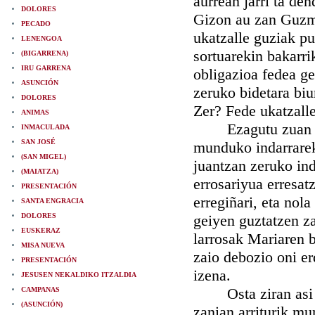
aurrean jarri ta de
DOLORES
Gizon au zan Guzm
PECADO
ukatzalle guziak p
LENENGOA
sortuarekin bakarr
(BIGARRENA)
IRU GARRENA
obligazioa fedea ge
ASUNCIÓN
zeruko bidetara bi
DOLORES
Zer? Fede ukatzalle
ANIMAS
Ezagutu zuan Sant
INMACULADA
SAN JOSÉ
munduko indarrareki
(SAN MIGEL)
juantzan zeruko ind
(MAIATZA)
errosariyua erresat
PRESENTACIÓN
erregiñari, eta nola
SANTA ENGRACIA
DOLORES
geiyen guztatzen za
EUSKERAZ
larrosak Mariaren b
MISA NUEVA
zaio debozio oni er
PRESENTACIÓN
izena.
JESUSEN NEKALDIKO ITZALDIA
Osta ziran asi bat
CAMPANAS
(ASUNCIÓN)
zanian arriturik mu