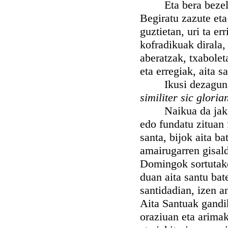
Eta bera bezela z
Begiratu zazute eta
guztietan, uri ta er
kofradikuak dirala,
aberatzak, txaboleta
eta erregiak, aita 
Ikusi dezagun ber
similiter sic glorian
Naikua da jakitia
edo fundatu zituan 
santa, bijok aita b
amairugarren gisald
Domingok sortutako 
duan aita santu bat
santidadian, izen a
Aita Santuak gandik
oraziuan eta arimak