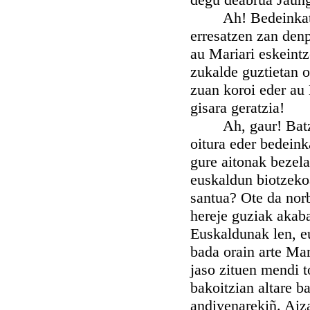
Ah! Bedeinkatuak 
erresatzen zan denp
au Mariari eskeint
zukalde guztietan o
zuan koroi eder au 
gisara geratzia!
Ah, gaur! Batzuek
oitura eder bedeink
gure aitonak bezel
euskaldun biotzekoa
santua? Ote da nor
hereje guziak akaba
Euskaldunak len, e
bada orain arte Mar
jaso zituen mendi t
bakoitzian altare b
andiyenarekiñ. Aiza