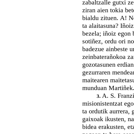
zabaltzalle gutxi z
ziran aien tokia be
bialdu zituen. A! N
ta alaitasuna? Iñoi
bezela; iñoiz egon 
sotiñez, ordu ori no
badezue ainbeste ur
zeinbaterañokoa za
gozotasunen erdian 
gezurraren mendean 
maitearen maitetasu
munduan Martiñek
A. S. Franz
3.
misionistentzat ego
ta ordutik aurrera, g
gaixoak ikusten, n
bidea erakusten, et