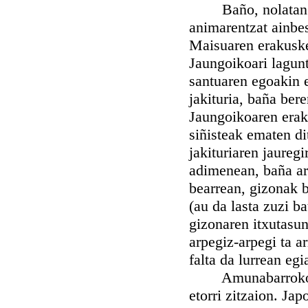
Baño, nolatan Mart
animarentzat ainbe
Maisuaren erakuske
Jaungoikoari lagunt
santuaren egoakin e
jakituria, baña bere
Jaungoikoaren erakut
siñisteak ematen d
jakituriaren jaureg
adimenean, baña ar
bearrean, gizonak b
(au da lasta zuzi ba
gizonaren itxutasu
arpegiz-arpegi ta a
falta da lurrean egi
Amunabarroko seme
etorri zitzaion. Ja