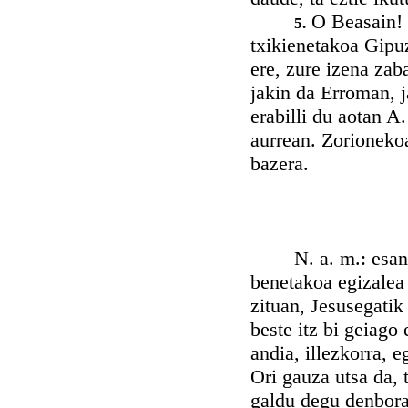
O Beasain!
5.
txikienetakoa Gipu
ere, zure izena zab
jakin da Erroman, j
erabilli du aotan A
aurrean. Zorionekoa
bazera.
N. a. m.: esan det
benetakoa egizalea 
zituan, Jesusegatik 
beste itz bi geiago 
andia, illezkorra, 
Ori gauza utsa da, 
galdu degu denbora.