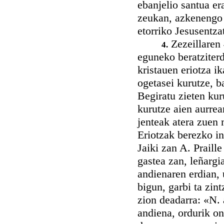
ebanjelio santua er
zeukan, azkenengo e
etorriko Jesusentza
Zezeillaren 
4.
eguneko beratziter
kristauen eriotza i
ogetasei kurutze, b
Begiratu zieten kur
kurutze aien aurrea
jenteak atera zuen 
Eriotzak berezko in
Jaiki zan A. Praille
gastea zan, leñargi
andienaren erdian, 
bigun, garbi ta zint
zion deadarra: «N.
andiena, ordurik on