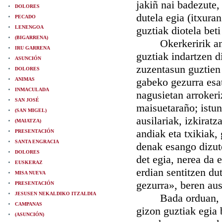
jakiñ nai badezute,
DOLORES
dutela egia (itxuran
PECADO
LENENGOA
guztiak diotela beti
(BIGARRENA)
Okerkeririk andie
IRU GARRENA
guztiak indartzen di
ASUNCIÓN
zuzentasun guztien
DOLORES
gabeko gezurra esa
ANIMAS
INMACULADA
nagusietan arrokeri
SAN JOSÉ
maisuetaraño; istun
(SAN MIGEL)
ausilariak, izkiratz
(MAIATZA)
andiak eta txikiak,
PRESENTACIÓN
SANTA ENGRACIA
denak esango dizute
DOLORES
det egia, nerea da 
EUSKERAZ
erdian sentitzen du
MISA NUEVA
gezurra», beren aus
PRESENTACIÓN
JESUSEN NEKALDIKO ITZALDIA
Bada orduan, esan
CAMPANAS
gizon guztiak egia
(ASUNCIÓN)