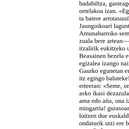
badabiltza, gasteag
orrelakoa izan. «Eg
ta batere arrotasun
Jaungoikoari lagunt
Amunabarroko seme 
zuala bere artean—
itzalirik eukitzeko 
Beasainen bezela eu
egizalea izango nai
Gaurko egunetan er
itz egingo baluteke
erteeran: «Seme, on
asko ikasi dezazula
ama edo aita, ona i
mingarria! gurasoar
loitzen due euskald
ondaturik utzi ere b