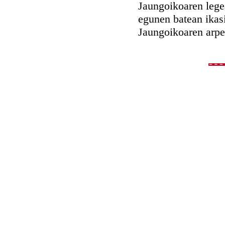
Jaungoikoaren lege
egunen batean ikasi
Jaungoikoaren arpe