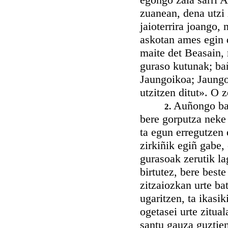
zuanean, dena utzi 
jaioterrira joango, 
askotan ames egin d
maite det Beasain, 
guraso kutunak; bañ
Jaungoikoa; Jaungoi
utzitzen ditut». O 
Auñongo bak
2.
bere gorputza neke 
ta egun erregutzen 
zirkiñik egiñ gabe,
gurasoak zerutik la
birtutez, bere best
zitzaiozkan urte b
ugaritzen, ta ikasi
ogetasei urte zitua
santu gauza guztien