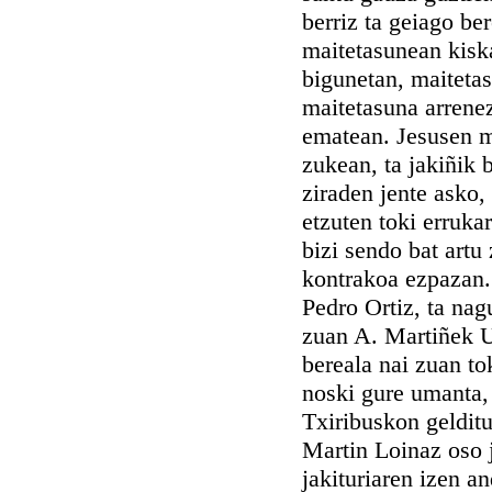
berriz ta geiago be
maitetasunean kiska
bigunetan, maitetas
maitetasuna arrene
ematean. Jesusen m
zukean, ta jakiñik 
ziraden jente asko,
etzuten toki erruka
bizi sendo bat artu
kontrakoa ezpazan. 
Pedro Ortiz, ta nag
zuan A. Martiñek Ug
bereala nai zuan to
noski gure umanta, 
Txiribuskon geldit
Martin Loinaz oso j
jakituriaren izen an