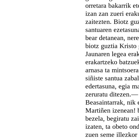
orretara bakarrik e
izan zan zueri eraku
zaitezten. Biotz guz
santuaren ezetasuna
bear detanean, nere
biotz guztia Kristo 
Jaunaren legea era
erakartzeko batzuek
arnasa ta mintsoera
siñiste santua zaba
edertasuna, egia m
zeruratu ditezen.—
Beasaintarrak, nik e
Martiñen izenean! b
bezela, begiratu za
izaten, ta obeto ond
zuen seme illezkor t