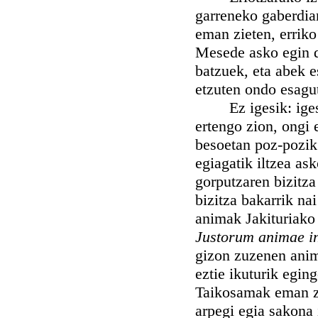
garreneko gaberdian
eman zieten, erriko
Mesede asko egin d
batzuek, eta abek e
etzuten ondo esagu
Ez igesik: iges eg
ertengo zion, ongi 
besoetan poz-pozik 
egiagatik iltzea as
gorputzaren bizitz
bizitza bakarrik na
animak Jakituriako
Justorum animae in
gizon zuzenen anim
eztie ikuturik egin
Taikosamak eman zua
arpegi egia sakona 