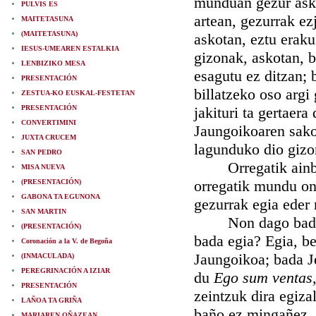
munduan gezur asko
PULVIS ES
artean, gezurrak ez
MAITETASUNA
(MAITETASUNA)
askotan, eztu erak
IESUS-UMEAREN ESTALKIA
gizonak, askotan, b
LENBIZIKO MESA
esagutu ez ditzan; 
PRESENTACIÓN
billatzeko oso argi
ZESTUA-KO EUSKAL-FESTETAN
PRESENTACIÓN
jakituri ta gertaer
CONVERTIMINI
Jaungoikoaren sako
JUXTA CRUCEM
lagunduko dio gizo
SAN PEDRO
Orregatik ainbeste
MISA NUEVA
orregatik mundu one
(PRESENTACIÓN)
GABONA TA EGUNONA
gezurrak egia eder 
SAN MARTIN
Non dago bada eg
(PRESENTACIÓN)
bada egia? Egia, be
Coronación a la V. de Begoña
Jaungoikoa; bada J
(INMACULADA)
PEREGRINACIÓN A IZIAR
du
Ego sum ventas
PRESENTACIÓN
zeintzuk dira egiza
LAÑOA TA GRIÑA
baño ez mingañez, e
MARIAREN OÑAZEAN