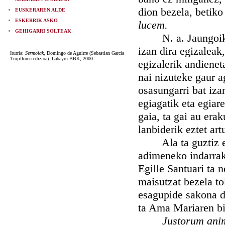
dion bezela, betiko
EUSKERAREN ALDE
ESKERRIK ASKO
lucem.
GEHIGARRI SOLTEAK
N. a. Jaungoikoar
izan dira egizaleak
Iturria:
Sermoiak
, Domingo de Aguirre (Sebastian Garcia
Trujilloren edizioa). Labayru-BBK, 2000.
egizalerik andienet
nai nizuteke gaur a
osasungarri bat iza
egiagatik eta egiar
gaia, ta gai au era
lanbiderik eztet art
Ala ta guztiz ere,
adimeneko indarrak,
Egille Santuari ta
maisutzat bezela to
esagupide sakona d
ta Ama Mariaren bi
Justorum an