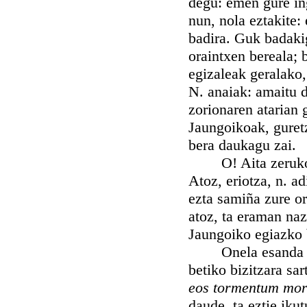
degu: emen gure ing
nun, nola eztakite:
badira. Guk badaki
oraintxen bereala; 
egizaleak geralako,
N. anaiak: amaitu d
zorionaren atarian 
Jaungoikoak, guret
bera daukagu zai.
O! Aita zerukoa, 
Atoz, eriotza, n. a
ezta samiña zure or
atoz, ta eraman naz
Jaungoiko egiazko b
Onela esanda iltz
betiko bizitzara sa
eos tormentum mor
daude, ta eztie iku