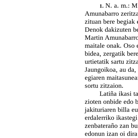
N. a. m.: Mu
1.
Amunabarro zeritzai
zituan bere begiak 
Denok dakizuten be
Martin Amunabarro,
maitale onak. Oso e
bidea, zergatik ber
urtietatik sartu zi
Jaungoikoa, au da, 
egiaren maitasunean
sortu zitzaion.
Latiña ikasi ta la
zioten onbide edo b
jakituriaren billa 
erdalerriko ikasteg
zenbateraño zan bur
edonun izan oi dira