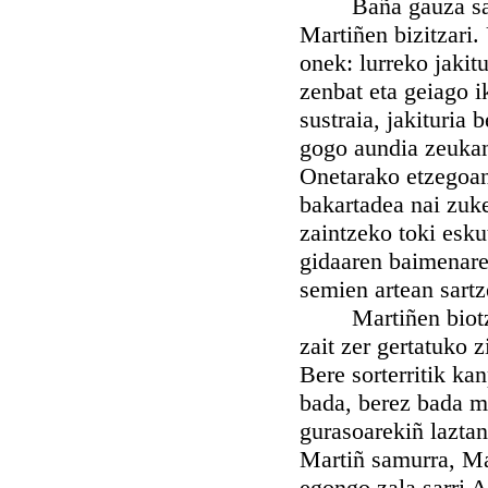
Baña gauza saming
Martiñen bizitzari.
onek: lurreko jakit
zenbat eta geiago i
sustraia, jakituria
gogo aundia zeukan
Onetarako etzegoan
bakartadea nai zuke
zaintzeko toki esk
gidaaren baimenare
semien artean sartz
Martiñen biotzean
zait zer gertatuko z
Bere sorterritik ka
bada, berez bada ma
gurasoarekiñ laztan
Martiñ samurra, Mar
egongo zala sarri A