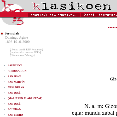
Sermoiak
Domingo Agirre
1898-1916, 2000
[liburua osorik RTF formatuan]
[inprimitzeko bertsioa PDFn]
[Literaturaren Zubitegia]
ASUNCIÓN
(ERROSARIOA)
SAN JUAN
Giz
SAN MARTÍN
MISA NUEVA
SAN JOSÉ
(MARIAREN ALABENTZAT)
SAN JOSÉ
N. a. m: Gizonare
SOLEDAD
egia: mundu zabal 
SAN PEDRO