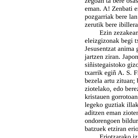
zegoan ta bere osa
eman. A! Zenbati e
pozgarriak bere lan
zerutik bere ibillera
Ezin zezakean lan
eleizgizonak begi t
Jesusentzat anima g
jartzen ziran. Japo
siñistegaistoko giz
txarrik egiñ A. S. 
bezela artu zituan;
ziotelako, edo bere
kristauen gorrotoan
legeko guztiak illak
aditzen eman zioten
ondorengoen bildurr
batzuek etziran eri
Eriotzarako izent