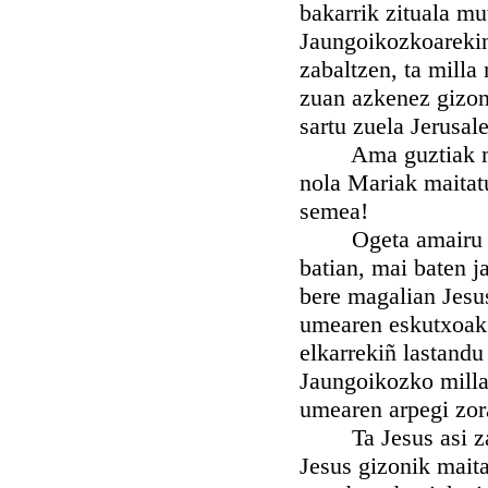
bakarrik zituala mu
Jaungoikozkoarekin;
zabaltzen, ta milla
zuan azkenez gizo
sartu zuela Jerusal
Ama guztiak maita
nola Mariak maitat
semea!
Ogeta amairu urte
batian, mai baten j
bere magalian Jesu
umearen eskutxoak k
elkarrekiñ lastandu
Jaungoikozko milla
umearen arpegi zor
Ta Jesus asi zanea
Jesus gizonik maita