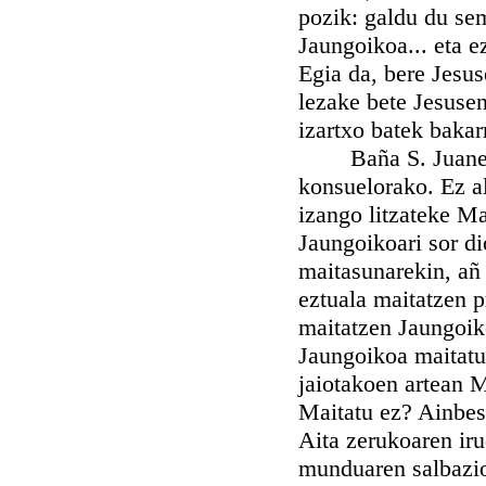
pozik: galdu du se
Jaungoikoa... eta 
Egia da, bere Jesu
lezake bete Jesusen
izartxo batek bakar
Baña S. Juanekin 
konsuelorako. Ez a
izango litzateke Ma
Jaungoikoari sor d
maitasunarekin, añ
eztuala maitatzen p
maitatzen Jaungoiko
Jaungoikoa maitatu
jaiotakoen artean 
Maitatu ez? Ainbe
Aita zerukoaren iru
munduaren salbazio