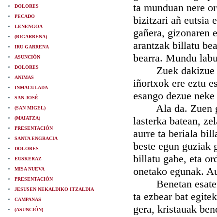
ta munduan nere or
DOLORES
PECADO
bizitzari añ eutsia 
LENENGOA
gañera, gizonaren 
(BIGARRENA)
arantzak billatu be
IRU GARRENA
bearra. Mundu labu
ASUNCIÓN
DOLORES
Zuek dakizue ondo
ANIMAS
iñortxok ere eztu e
INMACULADA
esango dezue neke
SAN JOSÉ
Ala da. Zuen gaste
(SAN MIGEL)
lasterka batean, ze
(MAIATZA)
PRESENTACIÓN
aurre ta beriala bi
SANTA ENGRACIA
beste egun guziak 
DOLORES
billatu gabe, eta o
EUSKERAZ
onetako egunak. A
MISA NUEVA
PRESENTACIÓN
Benetan esaten det
JESUSEN NEKALDIKO ITZALDIA
ta ezbear bat egite
CAMPANAS
gera, kristauak ben
(ASUNCIÓN)