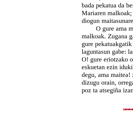
bada pekatua da ber
Mariaren malkoak; z
diogun maitasunaren
O gure ama maitas
malkoak. Zugana ga
gure pekatuakgatik
laguntasun gabe: l
O! gure eriotzako o
eskuetan ezin iduki
degu, ama maitea! 
dizugu orain, orreg
poz ta atsegiña iz