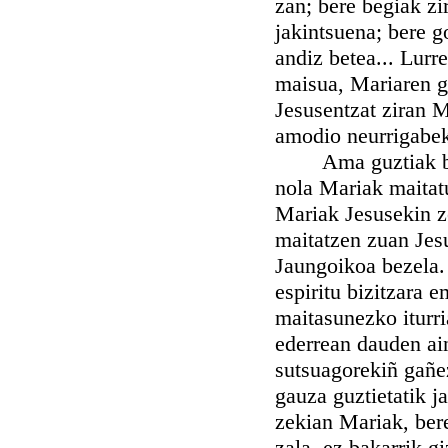
zan; bere begiak zi
jakintsuena; bere g
andiz betea... Lur
maisua, Mariaren gi
Jesusentzat ziran 
amodio neurrigabek
Ama guztiak beure
nola Mariak maitat
Mariak Jesusekin z
maitatzen zuan Jes
Jaungoikoa bezela.
espiritu bizitzara 
maitasunezko iturri
ederrean dauden ai
sutsuagorekiñ gañe
gauza guztietatik 
zekian Mariak, bere
zala, ez bakarrik 