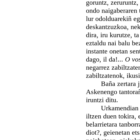
goruntz, zeruruntz,
ondo naigaberaren t
lur odolduarekiñ eg
deskantzuzkoa, neke
dira, iru kurutze, 
eztaldu nai balu bez
instante onetan se
dago, il da!...
O vos
negarrez zabiltzat
zabiltzatenok, iku
Baña zertara jun 
Askenengo tantorañ
iruntzi ditu.
Urkamendian iltze
iltzen duen tokira,
belarrietara tanborr
diot?, geienetan ets