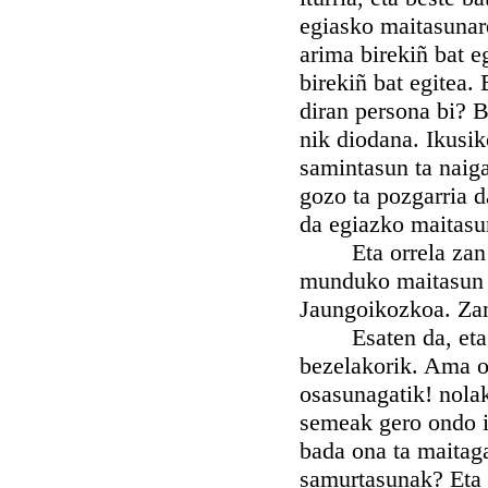
egiasko maitasunar
arima birekiñ bat e
birekiñ bat egitea.
diran persona bi? B
nik diodana. Ikusi
samintasun ta naiga
gozo ta pozgarria d
da egiazko maitasu
Eta orrela zan Ma
munduko maitasun n
Jaungoikozkoa. Za
Esaten da, eta eg
bezelakorik. Ama o
osasunagatik! nol
semeak gero ondo i
bada ona ta maitag
samurtasunak? Eta 