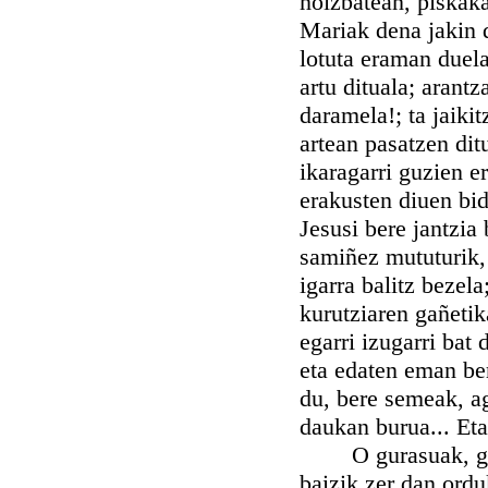
noizbatean, piskaka
Mariak dena jakin d
lotuta eraman duela
artu dituala; arantz
daramela!; ta jaikit
artean pasatzen dit
ikaragarri guzien e
erakusten diuen bid
Jesusi bere jantzia 
samiñez mututurik, 
igarra balitz bezel
kurutziaren gañetik
egarri izugarri bat
eta edaten eman ber
du, bere semeak, ag
daukan burua... Eta
O gurasuak, gurasu
baizik zer dan ordu