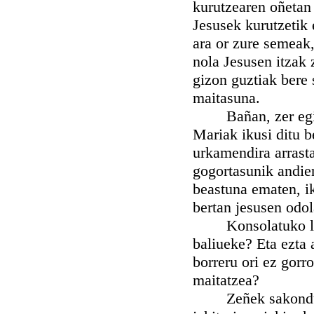
kurutzearen oñetan 
Jesusek kurutzetik
ara or zure semeak
nola Jesusen itzak 
gizon guztiak bere
maitasuna.
Bañan, zer egiten
Mariak ikusi ditu 
urkamendira arrasta
gogortasunik andien
beastuna ematen, i
bertan jesusen odo
Konsolatuko litza
baliueke? Eta ezta 
borreru ori ez gorr
maitatzea?
Zeñek sakonduko 