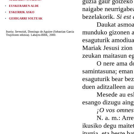
guzia gaur goizeko
EUSKERAREN ALDE
naigabe neurrigabe
ESKERRIK ASKO
bezelakorik.
Si est
GEHIGARRI SOLTEAK
Daukat asmoa, n. 
munduko gizonen ar
Iturria:
Sermoiak
, Domingo de Aguirre (Sebastian Garcia
Trujilloren edizioa). Labayru-BBK, 2000.
esaguturik amodiua
Mariak Jesusi zion
zeukan maitasun eg
O nere ama doeka
samintasuna; eman 
esaguturik bear bez
duen aditzalleen au
Mesede au eskatz
esango dizugu aing
¡O vos omnes
N. a. m.: Arreta p
ikusiko degu maitet
iturria, eta beste 