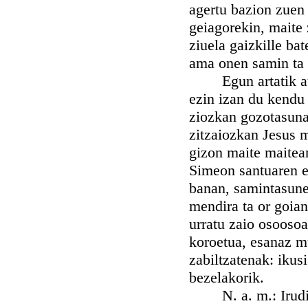
agertu bazion zuen
geiagorekin, maite 
ziuela gaizkille ba
ama onen samin ta
Egun artatik aurre
ezin izan du kendu 
ziozkan gozotasunak
zitzaiozkan Jesus m
gizon maite maitea
Simeon santuaren es
banan, samintasune
mendira ta or goian
urratu zaio osoosoa
koroetua, esanaz 
zabiltzatenak: ikus
bezelakorik.
N. a. m.: Iruditu