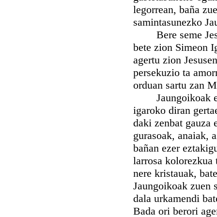
legorrean, baña zu
samintasunezko Jau
Bere seme Jesus ja
bete zion Simeon I
agertu zion Jesusen
persekuzio ta amorr
orduan sartu zan M
Jaungoikoak egite
igaroko diran gerta
daki zenbat gauza e
gurasoak, anaiak, a
bañan ezer eztakigu
larrosa kolorezkua 
nere kristauak, bat
Jaungoikoak zuen se
dala urkamendi bate
Bada ori berori ag