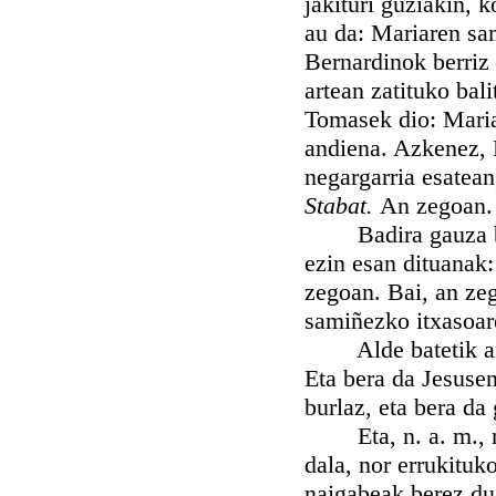
jakituri guziakin, 
au da: Mariaren sa
Bernardinok berriz
artean zatituko bal
Tomasek dio: Maria
andiena. Azkenez, 
negargarria esatean
Stabat.
An zegoan.
Badira gauza batz
ezin esan dituanak
zegoan. Bai, an ze
samiñezko itxasoar
Alde batetik an d
Eta bera da Jesusen
burlaz, eta bera da
Eta, n. a. m., nai
dala, nor errukituk
naigabeak berez du 