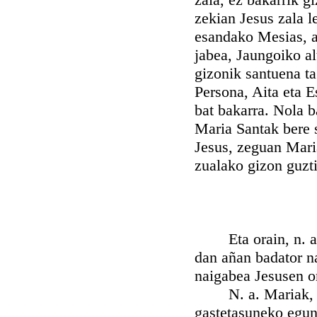
zekian Jesus zala l
esandako Mesias, a
jabea, Jaungoiko al
gizonik santuena ta
Persona, Aita eta E
bat bakarra. Nola b
Maria Santak bere 
Jesus, zeguan Mari
zualako gizon guzti
Eta orain, n. a. 
dan añan badator n
naigabea Jesusen 
N. a. Mariak, zue
gastetasuneko egun