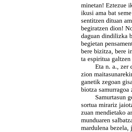
minetan! Eztezue i
ikusi ama bat seme
sentitzen dituan a
begiratzen dion! No
daguan dindilizka b
begietan pensament
bere bizitza, bere i
ta espiritua galtzen
Eta n. a., zer da
zion maitasunareki
ganetik zegoan gis
biotza samurragoa
Samurtasun gozo o
sortua mirariz jaio
zuan mendietako art
munduaren salbatzal
mardulena bezela, j