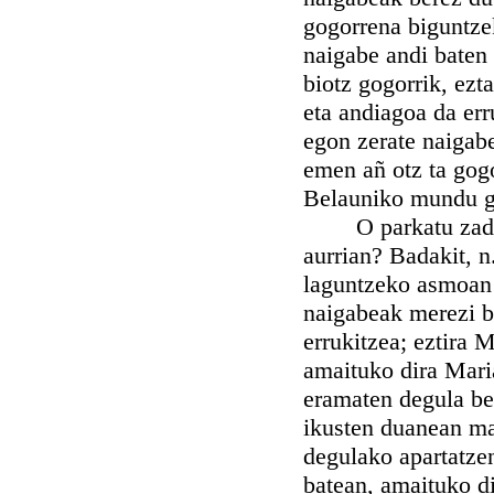
gogorrena biguntze
naigabe andi baten 
biotz gogorrik, ezt
eta andiagoa da err
egon zerate naigab
emen añ otz ta gog
Belauniko mundu gu
O parkatu zadazue
aurrian? Badakit, n
laguntzeko asmoan 
naigabeak merezi b
errukitzea; eztira 
amaituko dira Mari
eramaten degula be
ikusten duanean mai
degulako apartatzen
batean, amaituko di