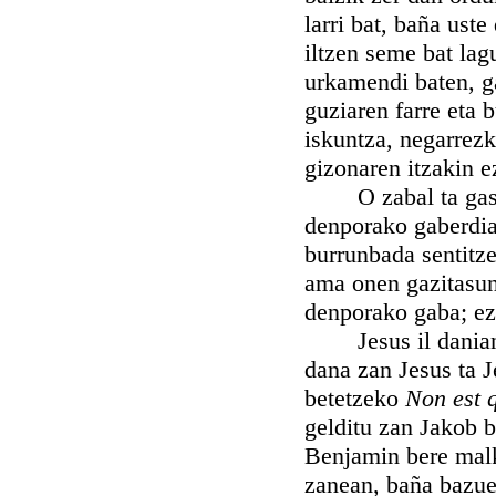
larri bat, baña ust
iltzen seme bat lag
urkamendi baten, ga
guziaren farre eta 
iskuntza, negarrezk
gizonaren itzakin e
O zabal ta gasia d
denporako gaberdian
burrunbada sentitze
ama onen gazitasune
denporako gaba; ezt
Jesus il danian M
dana zan Jesus ta J
betetzeko
Non est 
gelditu zan Jakob b
Benjamin bere malk
zanean, baña bazue