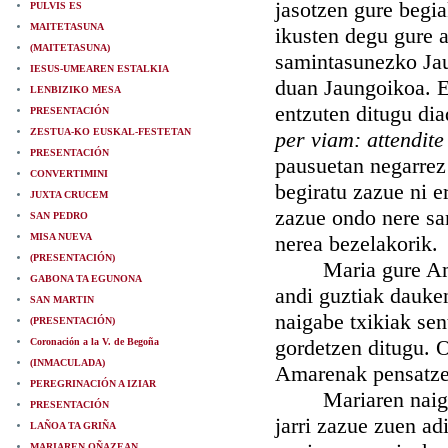
jasotzen gure begi
PULVIS ES
MAITETASUNA
ikusten degu gure a
(MAITETASUNA)
samintasunezko Ja
IESUS-UMEAREN ESTALKIA
duan Jaungoikoa. Et
LENBIZIKO MESA
entzuten ditugu dia
PRESENTACIÓN
ZESTUA-KO EUSKAL-FESTETAN
per viam: attendite
PRESENTACIÓN
pausuetan negarrez 
CONVERTIMINI
begiratu zazue ni e
JUXTA CRUCEM
zazue ondo nere sa
SAN PEDRO
MISA NUEVA
nerea bezelakorik.
(PRESENTACIÓN)
Maria gure Amaren
GABONA TA EGUNONA
andi guztiak dauke
SAN MARTIN
naigabe txikiak sen
(PRESENTACIÓN)
gordetzen ditugu. O
Coronación a la V. de Begoña
(INMACULADA)
Amarenak pensatze
PEREGRINACIÓN A IZIAR
Mariaren naigabea
PRESENTACIÓN
jarri zazue zuen a
LAÑOA TA GRIÑA
MARIAREN OÑAZEAN