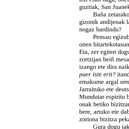
guztiak, San Juanek
Baña zetarako gei
gizonik andijenak l
nogaz bardindu?
Pensau egizube, ba
onen bitartekotasun
Eta, zer egiten dog
zortzijan beiñ mesa
izango ete dira nai
puer iste erit?
itan
emakume argal orre
Jarraituko ete deuts
Mundutar espiritu 
onak betiko bizitza
bere, artuko ete d
zoriona bizitza pek
Gura dogu jakin z