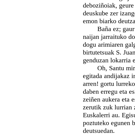
deboziñoiak, geure 
deuskube zer izango
emon biarko deutza
Baña ez; gaur eme
naijan jarraituko d
dogu arimiaren galg
birtutetsuak S. Jua
genduzan lokarria 
Oh, Santu miragar
egitada andijakaz i
arren! gortu lurrek
daben erregu eta es
zeiñen aukera eta 
zerutik zuk lurrian
Euskalerri au. Egis
poztuteko egunen ba
deutsuedan.