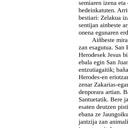
semiaren izena eta 
bedeinkatuten. Arri
bestiari: Zelakua 
sentijan ainbeste a
onena egunaren er
Aiñbeste mirari g
zan esagutua. San P
Herodesek Jesus bil
ebala egin San Jua
entzutiagaitik; bañ
Herodes-en eriotzar
zenar Zakarias-ega
denporara artian. 
Santuetatik. Bere j
esaten deutzen pisti
ebana ze Jaungoiku
jantzija zan animali