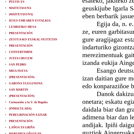
esateko, jakiteko z
PULVIS ES
geuskijube Igarla S
MAITETASUNA
eben berbarik jasu
(MAITETASUNA)
IESUS-UMEAREN ESTALKIA
Egija da, n. e. b.
LENBIZIKO MESA
ze, euren garbitasu
PRESENTACIÓN
gure aragijagaz est
ZESTUA-KO EUSKAL-FESTETAN
indarturiko gizontza
PRESENTACIÓN
CONVERTIMINI
merezimentuak gaiti
JUXTA CRUCEM
izanda eukija Ainge
SAN PEDRO
Esango deutsubet 
MISA NUEVA
izan daitian gure m
(PRESENTACIÓN)
GABONA TA EGUNONA
edo konparaziñoe ba
SAN MARTIN
Danok dakizue nir
(PRESENTACIÓN)
onetara; eskatu egi
Coronación a la V. de Begoña
daidala biar dan gra
(INMACULADA)
PEREGRINACIÓN A IZIAR
adimena biar dan l
PRESENTACIÓN
andijak. Ipiñi daig
LAÑOA TA GRIÑA
guztiok Aingeruaka
MARIAREN OÑAZEAN