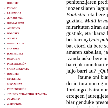
penitenzijaren predi
DOLORES
inozenzijaren lagun
PECADO
Bautistia,
eta bere 
LENENGOA
(BIGARRENA)
guztiak.
Multi in n
IRU GARRENA
mirarituten ziran a
ASUNCIÓN
gustiak, eta ikaraz 
DOLORES
bestiari «
¿Quis put
ANIMAS
INMACULADA
bat etorri da bere s
SAN JOSÉ
amaren zabelian, ja
(SAN MIGEL)
izanda asko bere ai
(MAIATZA)
barrijak munduari 
PRESENTACIÓN
SANTA ENGRACIA
jaijo barri au?
¿Qui
DOLORES
Itaune oni biar d
EUSKERAZ
desiertura nun egin
MISA NUEVA
Jordango ibaira nun
PRESENTACIÓN
JESUSEN NEKALDIKO ITZALDIA
erregeen jauregijet
CAMPANAS
biar genduke preson
(ASUNCIÓN)