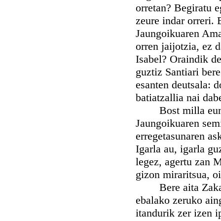
orretan? Begiratu e
zeure indar orreri. 
Jaungoikuaren Amar
orren jaijotzia, ez 
Isabel? Oraindik de
guztiz Santiari ber
esanten deutsala: d
batiatzallia nai da
Bost milla eun ta
Jaungoikuaren semi
erregetasunaren as
Igarla au, igarla g
legez, agertu zan M
gizon miraritsua, o
Bere aita Zakarias
ebalako zeruko aing
itandurik zer izen 