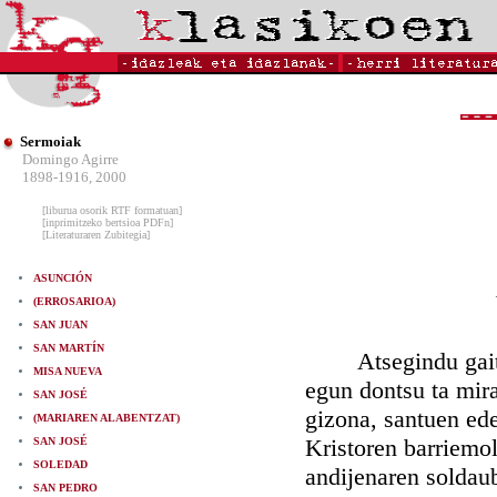
Sermoiak
Domingo Agirre
1898-1916, 2000
[liburua osorik RTF formatuan]
[inprimitzeko bertsioa PDFn]
[Literaturaren Zubitegia]
ASUNCIÓN
(ERROSARIOA)
SAN JUAN
SAN MARTÍN
Atsegindu gaiteze
MISA NUEVA
egun dontsu ta mir
SAN JOSÉ
gizona, santuen ede
(MARIAREN ALABENTZAT)
Kristoren barriemoll
SAN JOSÉ
SOLEDAD
andijenaren soldau
SAN PEDRO