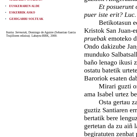
Et posuerunt 
EUSKERAREN ALDE
ESKERRIK ASKO
puer iste erit? Luc.
GEHIGARRI SOLTEAK
Betikotasun edo e
Kristok San Juan-e
Iturria:
Sermoiak
, Domingo de Aguirre (Sebastian Garcia
Trujilloren edizioa). Labayru-BBK, 2000.
pruebak
emoteko d
Ondo dakizube Jang
munduko Salbatsalli
baño lenago ikusi z
ostatu batetik urte
Baroriok esaten dab
Mirari guzti onen 
ama Isabel urtez be
Osta gertau zan J
guztiz Santiaren er
bertatik bere lengu
gertetan da zu aiñ 
begiratuten zenbat 