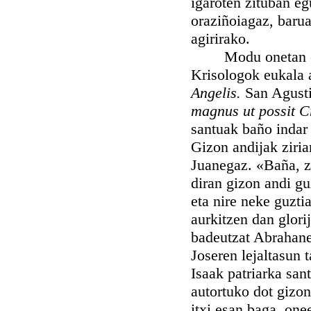
igaroten zituban eg
oraziñoiagaz, barua
agirirako.
Modu onetan eldu 
Krisologok eukala a
Angelis.
San Agusti
magnus ut possit C
santuak baño indar 
Gizon andijak ziria
Juanegaz. «Baña, z
diran gizon andi gu
eta nire neke guztia
aurkitzen dan glori
badeutzat Abrahanen
Joseren lejaltasun 
Isaak patriarka san
autortuko dot gizon
itxi esan baga, one