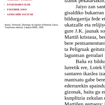
izanik pekatariakin
EUSKERAREN ALDE
Jaiyo zan santu ar
ESKERRIK ASKO
gisaldiko bukaeran 
GEHIGARRI SOLTEAK
bildurgarrija fede 
ukatzalle eta relij
Iturria:
Sermoiak
, Domingo de Aguirre (Sebastian Garcia
Trujilloren edizioa). Labayru-BBK, 2000.
gure J.K. jaunak so
Martiñ kristaua, be
bere pentsamentuen 
ta Peligruak geitut
laguntsan gerralari
Baña ez bildurtu;
lurretik ere, Lotek 
santaren ikaslea iza
mantxatu gabe bere
ederrarekin apaindu
gizonak, baita gu e
kunplitzia zekulan
Martiñen gertaera: 