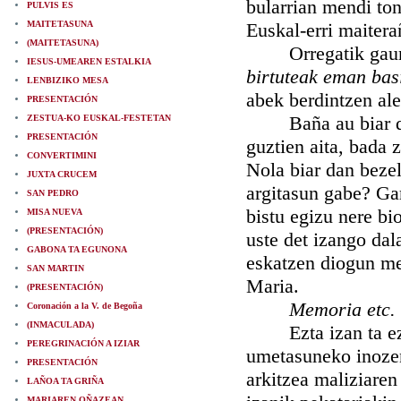
bularrian mendi ton
PULVIS ES
MAITETASUNA
Euskal-erri maitera
(MAITETASUNA)
Orregatik gaurko 
IESUS-UMEAREN ESTALKIA
birtuteak eman ba
LENBIZIKO MESA
abek berdintzen ale
PRESENTACIÓN
Baña au biar dan b
ZESTUA-KO EUSKAL-FESTETAN
PRESENTACIÓN
guztien aita, bada z
CONVERTIMINI
Nola biar dan bezel
JUXTA CRUCEM
argitasun gabe? Ga
SAN PEDRO
bistu egizu nere bi
MISA NUEVA
(PRESENTACIÓN)
uste det izango dal
GABONA TA EGUNONA
eskatzen diogun me
SAN MARTIN
Maria.
(PRESENTACIÓN)
Memoria etc.
Coronación a la V. de Begoña
(INMACULADA)
Ezta izan ta ezta
PEREGRINACIÓN A IZIAR
umetasuneko inozen
PRESENTACIÓN
arkitzea maliziaren
LAÑOA TA GRIÑA
MARIAREN OÑAZEAN