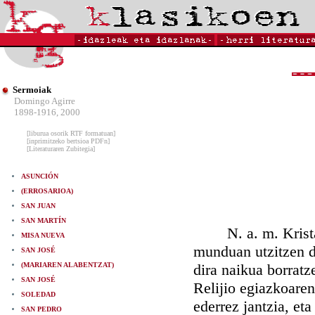
Sermoiak
Domingo Agirre
1898-1916, 2000
[liburua osorik RTF formatuan]
[inprimitzeko bertsioa PDFn]
[Literaturaren Zubitegia]
ASUNCIÓN
(ERROSARIOA)
SAN JUAN
SAN MARTÍN
N. a. m. Kristand
MISA NUEVA
munduan utzitzen di
SAN JOSÉ
(MARIAREN ALABENTZAT)
dira naikua borratz
SAN JOSÉ
Relijio egiazkoaren
SOLEDAD
ederrez jantzia, et
SAN PEDRO