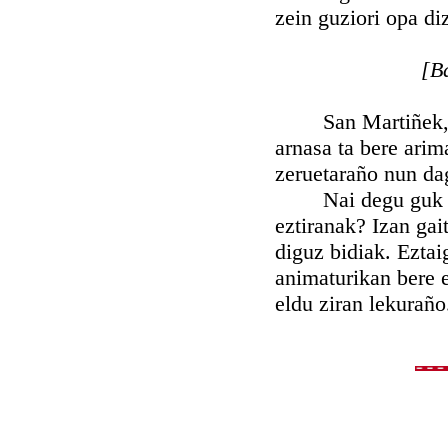
zein guziori opa di
[B
San Martiñek, arg
arnasa ta bere arim
zeruetaraño nun da
Nai degu guk ere 
eztiranak? Izan gait
diguz bidiak. Ezta
animaturikan bere 
eldu ziran lekuraño