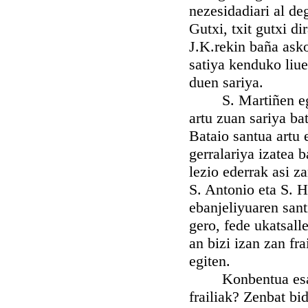
nezesidadiari al d
Gutxi, txit gutxi d
J.K.rekin baña asko,
satiya kenduko liue
duen sariya.
S. Martiñen egitad
artu zuan sariya ba
Bataio santua artu 
gerralariya izatea b
lezio ederrak asi z
S. Antonio eta S. H
ebanjeliyuaren sant
gero, fede ukatsall
an bizi izan zan fr
egiten.
Konbentua esan de
frailiak? Zenbat bi