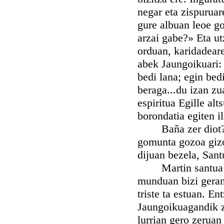
negar eta zispuruar
gure albuan leoe g
arzai gabe?» Eta ut
orduan, karidadeare
abek Jaungoikuari: 
bedi lana; egin be
beraga...du izan z
espiritua Egille alt
borondatia egiten il
Baña zer diot? Ill
gomunta gozoa gizo
dijuan bezela, Sant
Martin santua! Bir
munduan bizi geran
triste ta estuan. E
Jaungoikuagandik z
lurrian gero zeruan