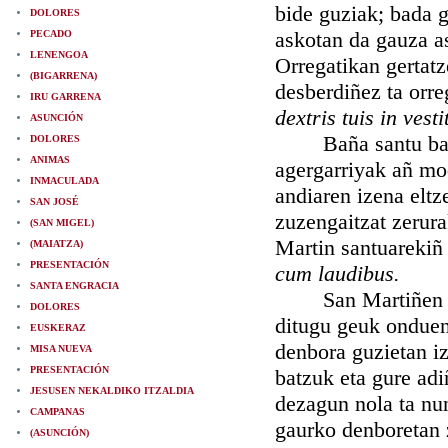
bide guziak; bada 
DOLORES
askotan da gauza as
PECADO
LENENGOA
Orregatikan gertatz
(BIGARRENA)
desberdiñez ta orr
IRU GARRENA
dextris tuis in vest
ASUNCIÓN
Baña santu batzue
DOLORES
ANIMAS
agergarriyak añ mod
INMACULADA
andiaren izena eltz
SAN JOSÉ
zuzengaitzat zerura
(SAN MIGEL)
Martin santuarekiñ
(MAIATZA)
PRESENTACIÓN
cum laudibus.
SANTA ENGRACIA
San Martiñen bizit
DOLORES
ditugu geuk onduen
EUSKERAZ
denbora guzietan iz
MISA NUEVA
PRESENTACIÓN
batzuk eta gure adi
JESUSEN NEKALDIKO ITZALDIA
dezagun nola ta nu
CAMPANAS
gaurko denboretan z
(ASUNCIÓN)