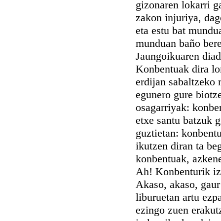
gizonaren lokarri g
zakon injuriya, da
eta estu bat mundu
munduan baño beren
Jaungoikuaren diada
Konbentuak dira lor
erdijan sabaltzeko
egunero gure biotz
osagarriyak: konben
etxe santu batzuk g
guztietan: konbentu
ikutzen diran ta be
konbentuak, azkenez
Ah! Konbenturik iza
Akaso, akaso, gaur
liburuetan artu ezp
ezingo zuen erakutz