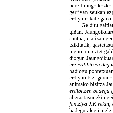
bere Jaungoikozko 
gerriyan zeukan ez
erdiya eskale gaixu
Gelditu gaitian pi
giñan, Jaungoikuar
santua, eta izan ge
txikitatik, gasteta
inguruan: eztet ga
diogun Jaungoikuare
ere
erdibitzen degu
badiogu pobretxuari
erdiyan bizi geran
animako bizitza Ja
erdibitzen badegu g
aberastasunekin ge
jantziya J.K.rekin,
badegu alegiña elei