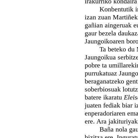
irakurriko kondaira
Konbentutik irte
izan zuan Martiñek 
gañian aingeruak eu
gaur bezela daukaz
Jaungoikoaren boro
Ta beteko du Mart
Jaungoikua serbitze
pobre ta umillareki
purrukatuaz Jaungo
beraganatzeko genti
soberbiosuak lotutz
batere ikaratu
Elei
juaten fediak biar 
enperadoriaren emas
ere. Ara jakituriyak
Baña nola gauza g
bizitza ere. Ingura