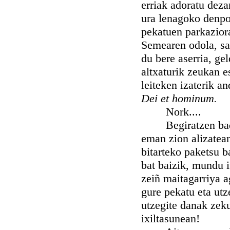
erriak adoratu deza
ura lenagoko denp
pekatuen parkazior
Semearen odola, sa
du bere aserria, ge
altxaturik zeukan e
leiteken izaterik a
Dei et hominum.
Nork....
Begiratzen badioz
eman zion alizatean
bitarteko paketsu b
bat baizik, mundu i
zeiñ maitagarriya 
gure pekatu eta utz
utzegite danak zek
ixiltasunean!