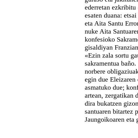
ederretan ezkribitu
esaten duana: etsai
eta Aita Santu Err
nuke Aita Santuare
konfesioko Sakrame
gisaldiyan Franzian 
«Ezin zala sortu g
sakramentua baño. 
norbere obligaziuak
egin due Eleizaren 
asmatuko due; konf
artean, zergatikan
dira bukatzen gizon
santuaren bitartez
Jaungoikoaren eta 