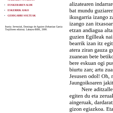
alizatearen indarra
EUSKERAREN ALDE
bat mundu guziaren
ESKERRIK ASKO
ikusgarria izango za
GEHIGARRI SOLTEAK
izango zan itxasoar
Iturria:
Sermoiak
, Domingo de Aguirre (Sebastian Garcia
etzan andiagua alt
Trujilloren edizioa). Labayru-BBK, 2000.
guzien Egilleak nai
bearrik izan itz egi
atera ziran gauza 
zuanean bete betik
bere eskuan ogi pus
biurtu zan; artu zu
Jesusen odol! Oh, m
Jaungoikoaren jaki
Nere aditzalleak;
egiten du eta zeruak
aingeruak, dardarat
gizon egiazkoa. Et