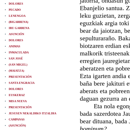
jatorria, ondasun gu
DOLORES
Ebanjelio santua. 
PECADO
leku guzietan, zerg
LENENGOA
eguzkiak argia toki
(BIGARRENA)
IRU GARRENA
bear da jaiotzan, b
ASUNCIÓN
sepulturaraño. Baka
DOLORES
biotzaren erdian e
ANIMAS
malkorik tristeenak
INMACULADA
SAN JOSÉ
erregien jauregieta
(SAN MIGEL)
aberatzen eta pobre
(MAIATZA)
Ezta igarten andia 
PRESENTACIÓN
baña bere jakituri 
SANTA ENGRACIA
DOLORES
aberats eta pobreen
EUSKERAZ
daguan gezurra an d
MISA NUEVA
Eta nola egongo e
PRESENTACIÓN
bada sazerdotea Ja
JESUSEN NEKALDIKO ITZALDIA
bear dituana, bada
CAMPANAS
(ASUNCIÓN)
hominum?