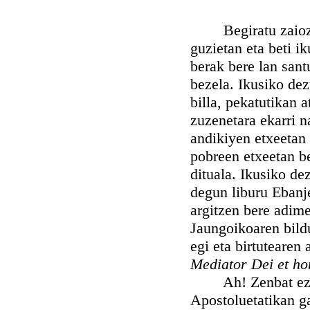
Begiratu zaiozue 
guzietan eta beti i
berak bere lan sant
bezela. Ikusiko dez
billa, pekatutikan 
zuzenetara ekarri n
andikiyen etxeetan
pobreen etxeetan b
dituala. Ikusiko de
degun liburu Ebanje
argitzen bere adime
Jaungoikoaren bildu
egi eta birtutearen
Mediator Dei et h
Ah! Zenbat ezker 
Apostoluetatikan ga