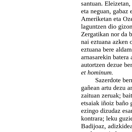
santuan. Eleizetan,
eta neguan, gabaz e
Ameriketan eta Oze
laguntzen dio gizon
Zergatikan nor da b
nai eztuana azken o
eztuana bere aldam
arnasarekin batera
autortzen dezue ber
et hominum.
Sazerdote berriya:
gañean artu dezu a
zaituan zeruak; ba
etsaiak iñoiz baño 
ezingo dizudaz esan
kontrara; leku guzi
Badijoaz, adizkidea