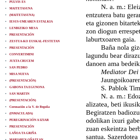
PULVIS ES
N. a. m.: Eleizgi
MAITETASUNA
entzutera batu ger
(MAITETASUNA)
eta gizonen bitarte
IESUS-UMEAREN ESTALKIA
LENBIZIKO MESA
zon diogun errespet
PRESENTACIÓN
laburtxoaren gaia.
ZESTUA-KO EUSKAL-FESTETAN
Baña nola gizona 
PRESENTACIÓN
lagundu bear dirazu
CONVERTIMINI
JUXTA CRUCEM
danoen ama bedeik
SAN PEDRO
Mediator Dei
MISA NUEVA
Jaungoikoaren et
(PRESENTACIÓN)
S. Pablok Timoteo
GABONA TA EGUNONA
SAN MARTIN
N. a. m.: Edozeta
(PRESENTACIÓN)
alizatea, beti ikus
Coronación a la V. de Begoña
Begiratzen badiozue
(INMACULADA)
odolikan ixuri gab
PEREGRINACIÓN A IZIAR
PRESENTACIÓN
zuan eskeintza berb
LAÑOA TA GRIÑA
santua. Sazerdotea 
MARIAREN OÑAZEAN