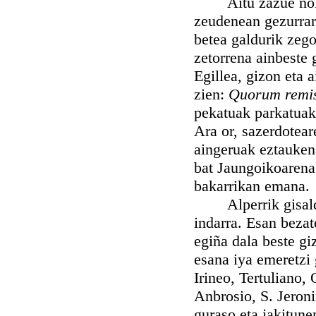
Aitu zazue nola ta
zeudenean gezurrare
betea galdurik zego
zetorrena ainbeste 
Egillea, gizon eta 
zien:
Quorum remise
pekatuak parkatuak 
Ara or, sazerdotear
aingeruak eztauken
bat Jaungoikoarena 
bakarrikan emana.
Alperrik gisaldi 
indarra. Esan beza
egiña dala beste gi
esana iya emeretzi 
Irineo, Tertuliano, 
Anbrosio, S. Jeroni
guraso eta jakitune