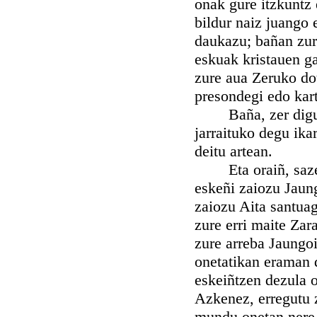
onak gure itzkuntz 
bildur naiz juango 
daukazu; bañan zur
eskuak kristauen ga
zure aua Zeruko do
presondegi edo kart
Baña, zer digu? J
jarraituko degu ik
deitu artean.
Eta oraiñ, sazerdo
eskeñi zaiozu Jaun
zaiozu Aita santuag
zure erri maite Zar
zure arreba Jaungo
onetatikan eraman 
eskeiñtzen dezula o
Azkenez, erregutu z
mundu onetan nere 