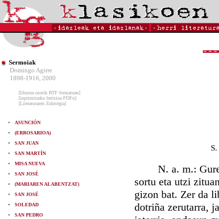
Sermoiak
Domingo Agirre
1898-1916, 2000
[liburua osorik RTF formatuan]
[inprimitzeko bertsioa PDFn]
[Literaturaren Zubitegia]
ASUNCIÓN
(ERROSARIOA)
SAN JUAN
S.
SAN MARTÍN
MISA NUEVA
N. a. m.: Gure Ja
SAN JOSÉ
sortu eta utzi zitu
(MARIAREN ALABENTZAT)
gizon bat. Zer da l
SAN JOSÉ
dotriña zerutarra, 
SOLEDAD
SAN PEDRO