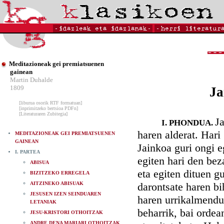
Meditazioneak gei premiatsuenen
gainean
Martin Duhalde
1809
Ja
[liburua osorik RTF formatuan]
[inprimitzeko bertsioa PDFn]
[Literaturaren Zubitegia]
J
I. PHONDUA.
haren alderat. Hari
MEDITAZIONEAK GEI PREMIATSUENEN
GAINEAN
Jainkoa guri ongi e
I. PARTEA
egiten hari den bez
ABISUA
eta egiten dituen g
BIZITZEKO ERREGELA
AITZINEKO ABISUAK
darontsate haren bi
JESUSEN IZEN SEINDUAREN
haren urrikalmendu
LETANIAK
beharrik, bai orde
JESU-KRISTORI OTHOITZAK
ANDRE DENA MARIARI OTHOITZAK