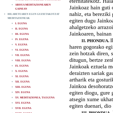
eternitatekotz. Hal
ABISUA MEDITAZIONEAREN
Jainkoaz hain guti 
GAINEAN
nahiz, eta bereziki
HILABETEAREN EGUN GUZIETAKOTZAT
MEDITAZIONEAK
egiten dugu Jainkoa
I. EGUNA
ahalgetzeko arrazoi
II. EGUNA
Jainkoaren, bainan
III. EGUNA
I
IV. EGUNA
II. PHONDUA.
V. EGUNA
haren gogorako egi
VI. EGUNA
zein hotzak diren, 
VII. EGUNA
ditugun, bertze zen
VIII. EGUNA
Jainkoak eztuela me
IX. EGUNA
X. EGUNA
deraizten sariak ga
XI. EGUNA
artharik eta gostur
XII. EGUNA
Jainkoa desohoratz
XIII. EGUNA
egiten diogu, gure 
XIV. EGUNA
XV. MEDITAZIONEA, TA EGUNA
atsegin xume ukhat
XVI. EGUNA
egiten duenari, dio
XVII. EGUNA
III. PHONDUA.