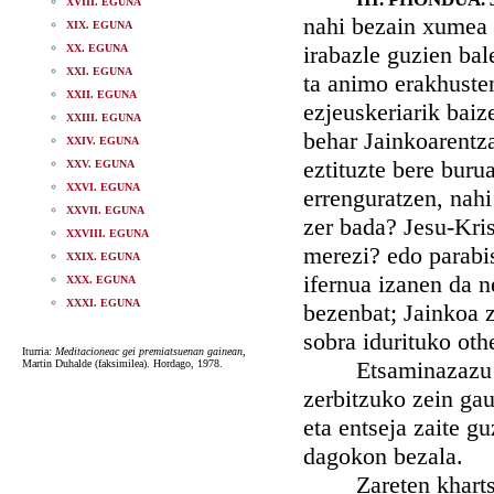
XVIII. EGUNA
nahi bezain xumea 
XIX. EGUNA
irabazle guzien bal
XX. EGUNA
XXI. EGUNA
ta animo erakhuste
XXII. EGUNA
ezjeuskeriarik baiz
XXIII. EGUNA
behar Jainkoarentz
XXIV. EGUNA
eztituzte bere buru
XXV. EGUNA
XXVI. EGUNA
errenguratzen, nahi
XXVII. EGUNA
zer bada? Jesu-Kris
XXVIII. EGUNA
merezi? edo parabis
XXIX. EGUNA
ifernua izanen da 
XXX. EGUNA
XXXI. EGUNA
bezenbat; Jainkoa z
sobra idurituko oth
Iturria:
Meditacioneac gei premiatsuenan gainean
,
Etsaminazazu ongi
Martin Duhalde (faksimilea). Hordago, 1978.
zerbitzuko zein gau
eta entseja zaite g
dagokon bezala.
Zareten khartsu, 