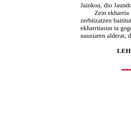
Jainkoa, dio Jaund
Zein ekharria bai
zerbitzatzen baitit
ekharritasun ta go
nausiaren alderat, 
LEH