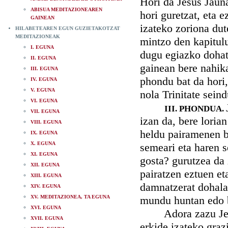
Hori da Jesus Jauna
ABISUA MEDITAZIONEAREN
hori guretzat, eta 
GAINEAN
izateko zoriona dut
HILABETEAREN EGUN GUZIETAKOTZAT
MEDITAZIONEAK
mintzo den kapitul
I. EGUNA
dugu egiazko dohats
II. EGUNA
gainean bere nahik
III. EGUNA
phondu bat da hori
IV. EGUNA
V. EGUNA
nola Trinitate sein
VI. EGUNA
III. PHONDUA.
VII. EGUNA
izan da, bere loria
VIII. EGUNA
heldu pairamenen b
IX. EGUNA
X. EGUNA
semeari eta haren s
XI. EGUNA
gosta? gurutzea da 
XII. EGUNA
pairatzen eztuen et
XIII. EGUNA
damnatzerat dohala
XIV. EGUNA
XV. MEDITAZIONEA, TA EGUNA
mundu huntan edo 
XVI. EGUNA
Adora zazu Jesus 
XVII. EGUNA
erkide izateko graz