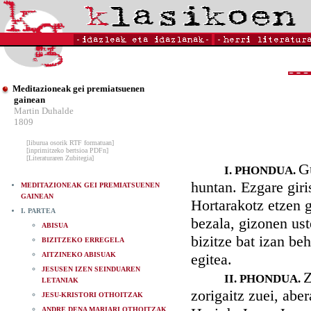
Meditazioneak gei premiatsuenen
gainean
Martin Duhalde
1809
[liburua osorik RTF formatuan]
[inprimitzeko bertsioa PDFn]
[Literaturaren Zubitegia]
G
I. PHONDUA.
huntan. Ezgare giris
MEDITAZIONEAK GEI PREMIATSUENEN
GAINEAN
Hortarakotz etzen g
I. PARTEA
bezala, gizonen ust
ABISUA
bizitze bat izan be
BIZITZEKO ERREGELA
AITZINEKO ABISUAK
egitea.
JESUSEN IZEN SEINDUAREN
Z
II. PHONDUA.
LETANIAK
zorigaitz zuei, abe
JESU-KRISTORI OTHOITZAK
ANDRE DENA MARIARI OTHOITZAK