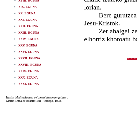
XVIII. EGUNA
lorian.
XIX. EGUNA
Bere gurutzea ezt
XX. EGUNA
XXI. EGUNA
Jesu-Kristok.
XXII. EGUNA
Zer ahalge! zer lo
XXIII. EGUNA
elhorriz khoroatu b
XXIV. EGUNA
XXV. EGUNA
XXVI. EGUNA
XXVII. EGUNA
XXVIII. EGUNA
XXIX. EGUNA
XXX. EGUNA
XXXI. EGUNA
Iturria:
Meditacioneac gei premiatsuenan gainean
,
Martin Duhalde (faksimilea). Hordago, 1978.