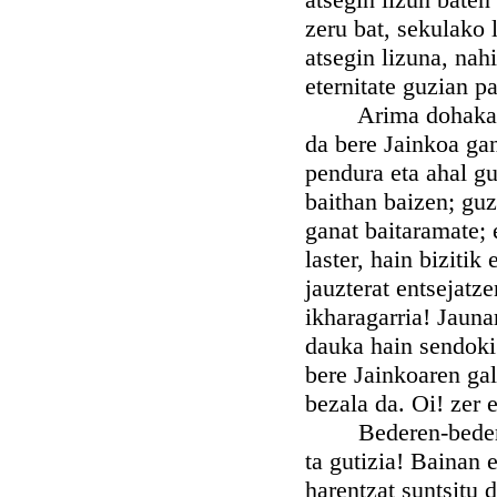
zeru bat, sekulako 
atsegin lizuna, nah
eternitate guzian p
Arima dohakabe, g
da bere Jainkoa gan
pendura eta ahal g
baithan baizen; guz
ganat baitaramate; e
laster, hain bizitik
jauzterat entsejatz
ikharagarria! Jauna
dauka hain sendoki
bere Jainkoaren gal
bezala da. Oi! zer 
Bederen-bederen g
ta gutizia! Bainan 
harentzat suntsitu 