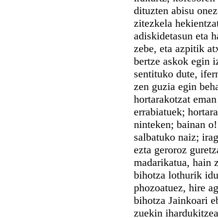
dituzten abisu onez
zitezkela hekientzat
adiskidetasun eta h
zebe, eta azpitik a
bertze askok egin i
sentituko dute, ife
zen guzia egin beha
hortarakotzat eman 
errabiatuek; hortar
ninteken; bainan o! 
salbatuko naiz; ira
ezta geroroz guretz
madarikatua, hain z
bihotza lothurik id
phozoatuez, hire ag
bihotza Jainkoari e
zuekin ihardukitzea