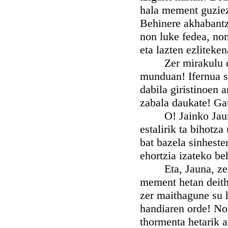
hala mement guziez 
Behinere akhabantza
non luke fedea, no
eta lazten ezliteke
Zer mirakulu da b
munduan! Ifernua si
dabila giristinoen 
zabala daukate! Ga
O! Jainko Jauna! 
estalirik ta bihotza
bat bazela sinheste
ehortzia izateko be
Eta, Jauna, zer i
mement hetan deithu
zer maithagune su 
handiaren orde! No
thormenta hetarik a