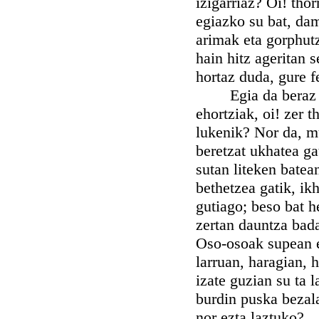
izigarriaz? Oi! tho
egiazko su bat, dam
arimak eta gorphutz
hain hitz ageritan 
hortaz duda, gure f
Egia da beraz on
ehortziak, oi! zer 
lukenik? Nor da, mu
beretzat ukhatea gat
sutan liteken batea
bethetzea gatik, ik
gutiago; beso bat h
zertan dauntza bad
Oso-osoak supean eh
larruan, haragian, 
izate guzian su ta 
burdin puska bezala
nor ezta laztuko?