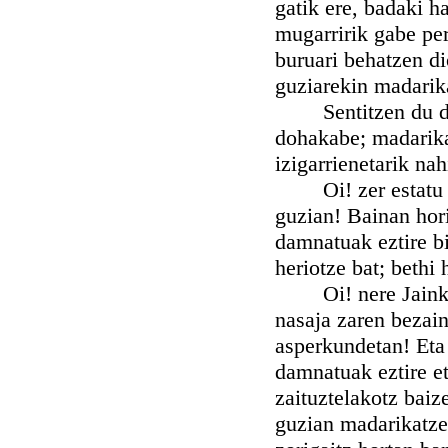
gatik ere, badaki h
mugarririk gabe per
buruari behatzen di
guziarekin madarik
Sentitzen du doha
dohakabe; madarikat
izigarrienetarik nah
Oi! zer estatu ari
guzian! Bainan hori
damnatuak eztire bi
heriotze bat; bethi
Oi! nere Jainkoa,
nasaja zaren bezain
asperkundetan! Eta 
damnatuak eztire e
zaituztelakotz baize
guzian madarikatzer