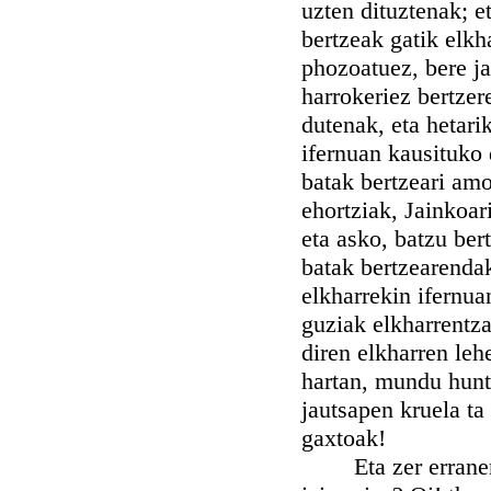
uzten dituztenak; e
bertzeak gatik elkh
phozoatuez, bere ja
harrokeriez bertzer
dutenak, eta hetari
ifernuan kausituko 
batak bertzeari am
ehortziak, Jainkoari
eta asko, batzu ber
batak bertzearendak
elkharrekin ifernua
guziak elkharrentza
diren elkharren leh
hartan, mundu hunt
jautsapen kruela ta
gaxtoak!
Eta zer erranen 