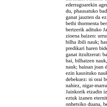
ederragoarekin ager
du, phausatuko bada
ganat jauzten da ez
bethi thormenta ber
bertzerik adituko J
zioena baizen: urru
bilha ibili nauk; ha
predikari haren bide
ganat itzultzerat: b
bai, bilhatzen nauk
nauk; bainan joan d
ezin kausituko nau
debekuez: ni orai b
nahiez, nigar-marra
Jainkorik etzadin iz
eztuk izanen eterni
onhetsiko duana, be