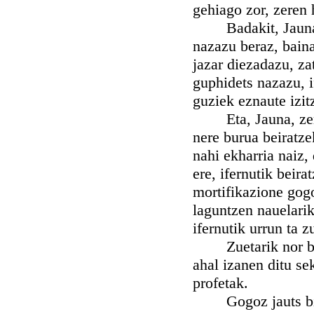
gehiago zor, zeren 
Badakit, Jauna, h
nazazu beraz, bain
jazar diezadazu, za
guphidets nazazu, i
guziek eznaute izit
Eta, Jauna, zer n
nere burua beiratze
nahi ekharria naiz, 
ere, ifernutik beira
mortifikazione gogo
laguntzen nauelarik
ifernutik urrun ta 
Zuetarik nor bizi 
ahal izanen ditu s
profetak.
Gogoz jauts bitez