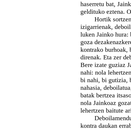
haserretu bat, Jaink
geldituko eztena. O
Hortik sortzen di
izigarrienak, deboi
luken Jainko hura: 
goza dezakenazkero,
kontrako burhoak, 
direnak. Eta zer de
Bere izate guziaz J
nahi: nola lehertze
bi nahi, bi gutizia,
nahasia, deboilatua
batak bertzea itsas
nola Jainkoaz gozat
lehertzen baitute 
Deboilamendu berr
kontra daukan errab