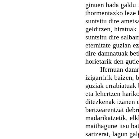
ginuen bada galdu 
thormentazko leze 
suntsitu dire amets
gelditzen, hiratuak
suntsitu dire salba
eternitate guzian e
dire damnatuak bet
horietarik den guti
Ifernuan damnatue
izigarririk baizen,
guziak errabiatuak 
eta lehertzen harik
ditezkenak izanen d
bertzearentzat debr
madarikatzetik, el
maithagune itsu ba
sartzerat, lagun gal