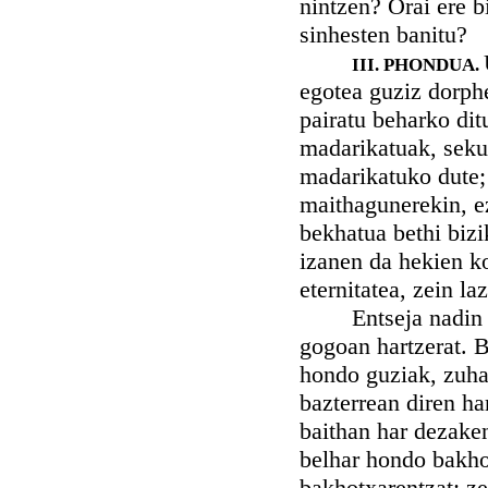
nintzen? Orai ere bi
sinhesten banitu?
III. PHONDUA.
egotea guziz dorphe
pairatu beharko ditu
madarikatuak, seku
madarikatuko dute;
maithagunerekin, e
bekhatua bethi bizi
izanen da hekien ko
eternitatea, zein la
Entseja nadin eter
gogoan hartzerat. B
hondo guziak, zuhai
bazterrean diren ha
baithan har dezake
belhar hondo bakhot
bakhotxarentzat: ze