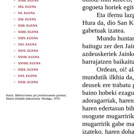
XVIII. EGUNA
gogoeta horiek egit
XIX. EGUNA
Eta ifernu lazgar
XX. EGUNA
XXI. EGUNA
Hura da, dio San K
XXII. EGUNA
gabetuak izatea.
XXIII. EGUNA
Mundu huntan pena
XXIV. EGUNA
baitugu zer den Jai
XXV. EGUNA
XXVI. EGUNA
azdeuskeriek Jainko
XXVII. EGUNA
barrajatzen baikaitu
XXVIII. EGUNA
Ordean, oi! ala b
XXIX. EGUNA
mundutik ilkhia da
XXX. EGUNA
XXXI. EGUNA
deusek ere trabatu 
baino hobeki ezagu
Iturria:
Meditacioneac gei premiatsuenan gainean
,
adoragarriak, haren
Martin Duhalde (faksimilea). Hordago, 1978.
haren edertasun bih
osogune mugarririk 
mugarririk gabe mai
izateko, haren doha