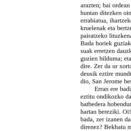
arazten; bai ordea
huntan ditezken oi
errabiatua, ihartze
kruelenak eta bertz
pairatzeko lituzken
Bada horiek guziak 
suak erretzen dauz
guzien bilduma; et
dire. Zer da ur xor
deusik eztire mund
dio, San Jerome be
Erran ere baditek
eztitu ondikozko d
batbedera hobendun
hartan bereziki. Oi
bada, zer izanen da
direnez? Bekhatu m