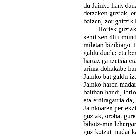
du Jainko hark dauz
detzaken guziak, et
baizen, zorigaitzik
Horiek guziak eza
sentitzen ditu mun
miletan bizikiago. 
galdu duela; eta be
hartaz gaitzetsia e
arima dohakabe hare
Jainko bat galdu i
Jainko haren madari
baithan handi, lori
eta erdiragarria da
Jainkoaren perfekzi
guziak, orobat gure
bihotz-min lehergar
guzikotzat madarika