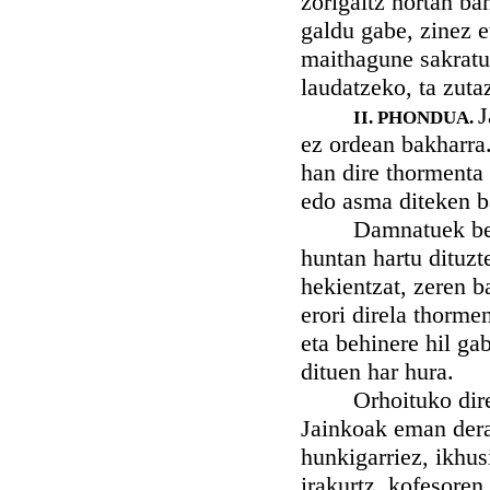
zorigaitz hortan ba
galdu gabe, zinez e
maithagune sakratua
laudatzeko, ta zuta
J
II. PHONDUA.
ez ordean bakharra.
han dire thormenta
edo asma diteken b
Damnatuek bethi 
huntan hartu dituzt
hekientzat, zeren b
erori direla thorme
eta behinere hil ga
dituen har hura.
Orhoituko dire be
Jainkoak eman dera
hunkigarriez, ikhus
irakurtz, kofesoren