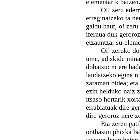
elementarik baizen
Oi! zeru ederra, e
erreginatzeko ta ne
galdu haut, o! zeru
ifernua duk geroroz
etzauntza, su-eleme
Oi! zeruko dohats
ume, adiskide mina
dohatsu: ni ere bad
laudatzeko egina ni
zaraman bidea; eta 
ezin helduko naiz 
itsaso hortarik xor
errabiatuak dire ge
dire geroroz nere z
Eta zeren gatik g
onthasun phixka ba
atsegin lizun baten