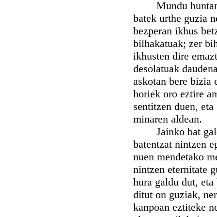
Mundu huntan ere 
batek urthe guzia n
bezperan ikhus betz
bilhakatuak; zer bi
ikhusten dire emazt
desolatuak daudenak
askotan bere bizia 
horiek oro eztire a
sentitzen duen, eta
minaren aldean.
Jainko bat galdu d
batentzat nintzen e
nuen mendetako men
nintzen eternitate g
hura galdu dut, eta
ditut on guziak, ne
kanpoan eztiteke ne