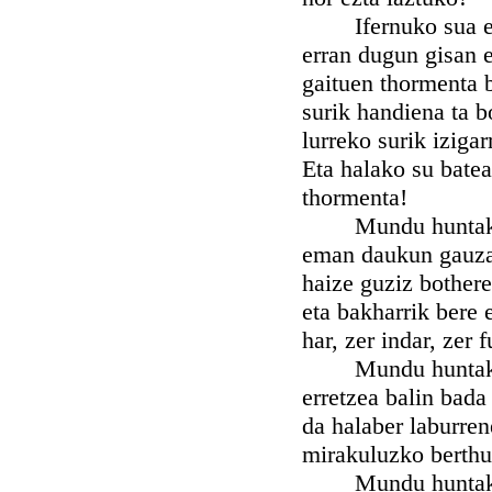
Ifernuko sua ezpa
erran dugun gisan e
gaituen thormenta b
surik handiena ta b
lurreko surik iziga
Eta halako su batea
thormenta!
Mundu huntako su
eman daukun gauza 
haize guziz bothere
eta bakharrik bere 
har, zer indar, zer 
Mundu huntako sua
erretzea balin bada
da halaber laburren
mirakuluzko berthut
Mundu huntako su