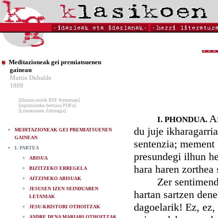
Meditazioneak gei premiatsuenen
gainean
Martin Duhalde
1809
[liburua osorik RTF formatuan]
[inprimitzeko bertsioa PDFn]
[Literaturaren Zubitegia]
A
I. PHONDUA.
du juje ikharagarr
MEDITAZIONEAK GEI PREMIATSUENEN
GAINEAN
sentenzia; mement 
I. PARTEA
presundegi ilhun he
ABISUA
hara haren zorthea 
BIZITZEKO ERREGELA
AITZINEKO ABISUAK
Zer sentimendu! Z
JESUSEN IZEN SEINDUAREN
hartan sartzen dene
LETANIAK
dagoelarik! Ez, ez,
JESU-KRISTORI OTHOITZAK
ANDRE DENA MARIARI OTHOITZAK