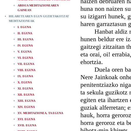
naizen debruaren ha
ABISUA MEDITAZIONEAREN
huna non naizen suz
GAINEAN
su izigarri hunek, 
HILABETEAREN EGUN GUZIETAKOTZAT
MEDITAZIONEAK
haren garraztasun g
I. EGUNA
Hanbat aldiz nere 
II. EGUNA
hunen beldur ere iz
III. EGUNA
gaitzegi zitzaitan 
IV. EGUNA
V. EGUNA
eta orai, oi! errab
VI. EGUNA
ehortzia.
VII. EGUNA
Duela oren bat, et
VIII. EGUNA
Nere Jainkoak onhet
IX. EGUNA
X. EGUNA
penitentziazko niga
XI. EGUNA
ta sekula guzikotz 
XII. EGUNA
egiten eta ihartzen 
XIII. EGUNA
guziak alferretan; 
XIV. EGUNA
XV. MEDITAZIONEA, TA EGUNA
hauk, horra geroroz
XVI. EGUNA
horra geroroz eta b
XVII. EGUNA
bihotz-min khirets,