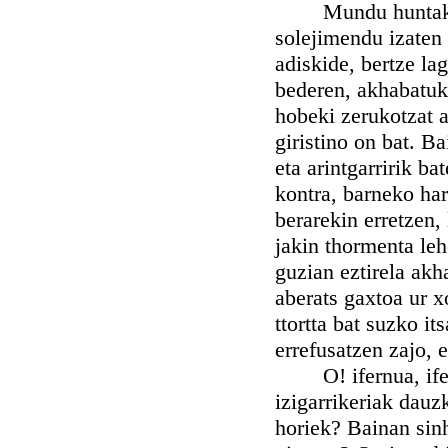
Mundu huntako nah
solejimendu izaten 
adiskide, bertze lag
bederen, akhabatuk
hobeki zerukotzat a
giristino on bat. B
eta arintgarririk b
kontra, barneko har
berarekin erretzen,
jakin thormenta leh
guzian eztirela akh
aberats gaxtoa ur x
ttortta bat suzko i
errefusatzen zajo, e
O! ifernua, ifernu
izigarrikeriak dauzk
horiek? Bainan sinh