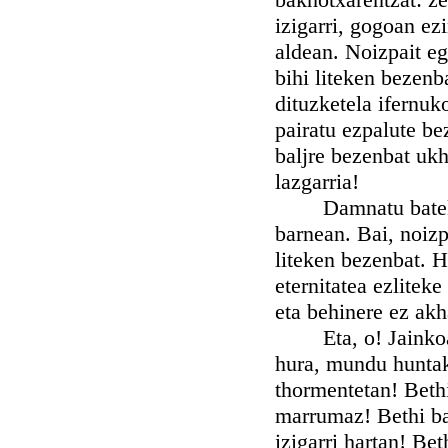
izigarri, gogoan ez
aldean. Noizpait eg
bihi liteken bezen
dituzketela ifernuk
pairatu ezpalute be
baljre bezenbat ukha
lazgarria!
Damnatu batek ezp
barnean. Bai, noizp
liteken bezenbat. H
eternitatea ezliteke
eta behinere ez akh
Eta, o! Jainkoa, o
hura, mundu huntak
thormentetan! Bethi
marrumaz! Bethi ba
izigarri hartan! Bet