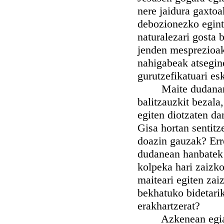
nere jaidura gaxtoa
debozionezko egintz
naturalezari gosta 
jenden mesprezioak
nahigabeak atsegine
gurutzefikatuari esk
Maite dudanari uki
balitzauzkit bezala
egiten diotzaten da
Gisa hortan sentitz
doazin gauzak? Erre
dudanean hanbatek e
kolpeka hari zaizko
maiteari egiten za
bekhatuko bidetarik
erakhartzerat?
Azkenean egiazko 