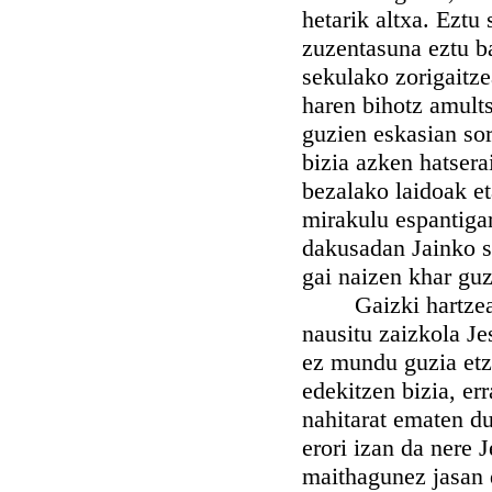
hetarik altxa. Eztu
zuzentasuna eztu ba
sekulako zorigaitze
haren bihotz amult
guzien eskasian sor
bizia azken hatsera
bezalako laidoak e
mirakulu espantigar
dakusadan Jainko sa
gai naizen khar guz
Gaizki hartzea lit
nausitu zaizkola Je
ez mundu guzia etza
edekitzen bizia, er
nahitarat ematen du
erori izan da nere 
maithagunez jasan 