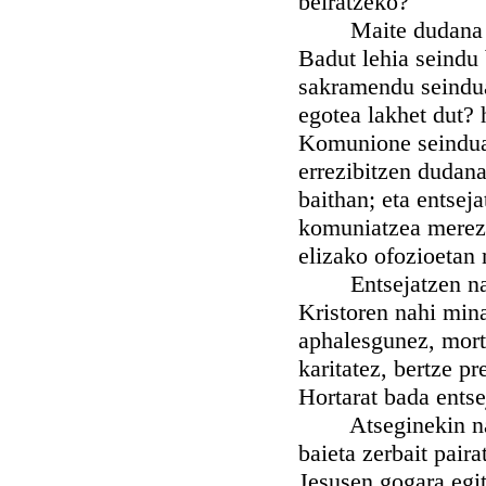
beiratzeko?
Maite dudana gana
Badut lehia seindu 
sakramendu seindua
egotea lakhet dut?
Komunione seinduan
errezibitzen dudana
baithan; eta entseja
komuniatzea merezi
elizako ofozioetan 
Entsejatzen naiz 
Kristoren nahi mina
aphalesgunez, morti
karitatez, bertze p
Hortarat bada entse
Atseginekin nago 
baieta zerbait pair
Jesusen gogara egit