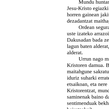
Mundu huntan naiz
Jesu-Kristo egiazki
horren gainean jaki
dezadantzat maithag
Ordean segurantza
uste izateko arrazo
Dakusadan bada zer
lagun baten aldera
alderat.
Urrun nago maite 
Kristoren damua. B
maitahgune sakratu
iduriz suharki erra
etsaikoan, eta nere
Kristorentzat, mun
saminenak baino da
sentimenduak bekha