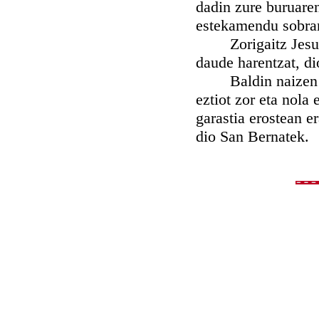
dadin zure buruare
estekamendu sobran
Zorigaitz Jesu-Kr
daude harentzat, d
Baldin naizen guz
eztiot zor eta nola
garastia erostean e
dio San Bernatek.