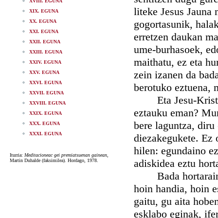
XVIII. EGUNA
liteke Jesus Jauna
XIX. EGUNA
gogortasunik, halak
XX. EGUNA
XXI. EGUNA
erretzen daukan ma
XXII. EGUNA
ume-burhasoek, edo
XXIII. EGUNA
maithatu, ez eta hu
XXIV. EGUNA
zein izanen da bad
XXV. EGUNA
XXVI. EGUNA
berotuko eztuena, 
XXVII. EGUNA
Eta Jesu-Kristok,
XXVIII. EGUNA
eztauku eman? Mun
XXIX. EGUNA
bere laguntza, diru
XXX. EGUNA
XXXI. EGUNA
diezakegukete. Ez o
hilen: egundaino e
Iturria:
Meditacioneac gei premiatsuenan gainean
,
adiskidea eztu hort
Martin Duhalde (faksimilea). Hordago, 1978.
Bada hortaraino j
hoin handia, hoin e
gaitu, gu aita hob
esklabo eginak, ife