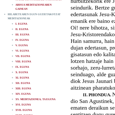
hurbiltzekorik ere 
ABISUA MEDITAZIONEAREN
seindurik. Bertze g
GAINEAN
edertasunak Jesu-Kr
HILABETEAREN EGUN GUZIETAKOTZAT
MEDITAZIONEAK
emanik ere baino e
I. EGUNA
Oi! nere bihotza, s
II. EGUNA
Jesu-Kristorendako
III. EGUNA
Hain samurra, hain 
IV. EGUNA
V. EGUNA
dujan edertasun, pr
VI. EGUNA
gisatasun edo kalit
VII. EGUNA
lotzen hatzaje hain
VIII. EGUNA
sorhajo, zeru-lurre
IX. EGUNA
X. EGUNA
seinduago, alde guz
XI. EGUNA
diok Jesus Jaunari 
XII. EGUNA
aitzinean pharatuk
XIII. EGUNA
N
XIV. EGUNA
II. PHONDUA.
XV. MEDITAZIONEA, TA EGUNA
dio San Agustinek,
XVI. EGUNA
ematen deraikun se
XVII. EGUNA
sentitzen dugu gure