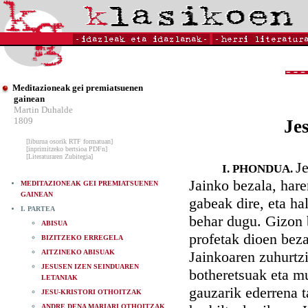
Meditazioneak gei premiatsuenen
gainean
Martin Duhalde
1809
Je
[liburua osorik RTF formatuan]
[inprimitzeko bertsioa PDFn]
[Literaturaren Zubitegia]
Je
I. PHONDUA.
Jainko bezala, har
MEDITAZIONEAK GEI PREMIATSUENEN
GAINEAN
gabeak dire, eta ha
I. PARTEA
behar dugu. Gizon 
ABISUA
profetak dioen beza
BIZITZEKO ERREGELA
AITZINEKO ABISUAK
Jainkoaren zuhurtzi
JESUSEN IZEN SEINDUAREN
botheretsuak eta m
LETANIAK
gauzarik ederrena t
JESU-KRISTORI OTHOITZAK
ANDRE DENA MARIARI OTHOITZAK