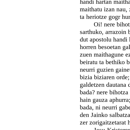
handi hartan maitha
maithatu izan nau, 
ta heriotze gogr hu
Oi! nere bihotza,
sarthuko, arrazoin 
dut apostolu handi 
horren besoetan gal
zuen maithagune ezi
beiratu ta bethiko 
neurri guzien gain
bizia biziaren orde
galdetzen dautana 
bada? nere bihotza
hain gauza aphurra;
bada, ni neurri gab
den Jainko salbatza
zer zorigaitzetarat 
Jesu-Kristoren he