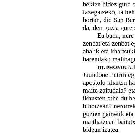
hekien bidez gure o
fazegatzeko, ta beh
hortan, dio San Ber
da, den guzia gure 
Ea bada, nere biho
zenbat eta zenbat e
ahalik eta khartsuk
harendako maithagu
III. PHONDUA.
Jaundone Petriri eg
apostolu khartsu ha
maite zaitudala? et
ikhusten othe du b
bihotzean? nerorrek
guzien gainetik eta
maithatzeari baitat
bidean izatea.