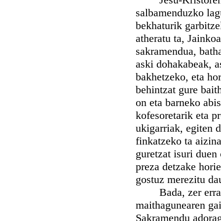
salbamenduzko lagu
bekhaturik garbitz
atheratu ta, Jainko
sakramendua, batha
aski dohakabeak, as
bakhetzeko, eta hor
behintzat gure bai
on eta barneko abis
kofesoretarik eta pr
ukigarriak, egiten 
finkatzeko ta aizin
guretzat isuri duen
preza detzake horie
gostuz merezitu da
Bada, zer erran 
maithagunearen gain
Sakramendu adoraga