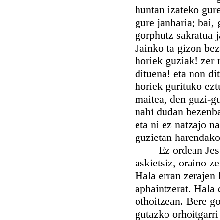
huntan izateko gure
gure janharia; bai
gorphutz sakratua j
Jainko ta gizon bez
horiek guziak! zer
dituena! eta non di
horiek gurituko ez
maitea, den guzi-gu
nahi dudan bezenbat
eta ni ez natzajo 
guzietan harendako
Ez ordean Jesu-Kr
askietsiz, oraino z
Hala erran zerajen 
aphaintzerat. Hala 
othoitzean. Bere go
gutazko orhoitgarri