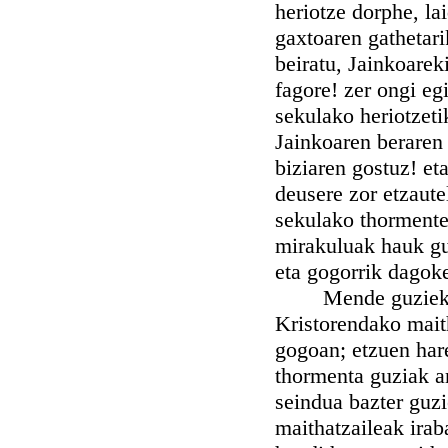
heriotze dorphe, lai
gaxtoaren gathetari
beiratu, Jainkoarek
fagore! zer ongi e
sekulako heriotzeti
Jainkoaren beraren 
biziaren gostuz! et
deusere zor etzautel
sekulako thormente
mirakuluak hauk guz
eta gogorrik dagok
Mende guziek ede
Kristorendako mait
gogoan; etzuen hare
thormenta guziak ar
seindua bazter guzi
maithatzaileak irab