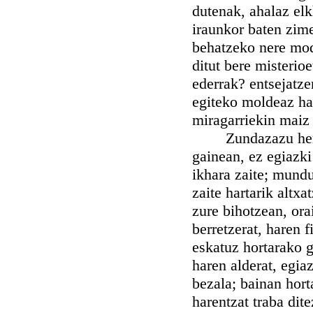
dutenak, ahalaz elk
iraunkor baten zim
behatzeko nere mod
ditut bere misterio
ederrak? entsejatz
egiteko moldeaz ha
miragarriekin maiz
Zundazazu hemen o
gainean, ez egiazki
ikhara zaite; mundu
zaite hartarik altx
zure bihotzean, ora
berretzerat, haren f
eskatuz hortarako g
haren alderat, egi
bezala; bainan hort
harentzat traba dit