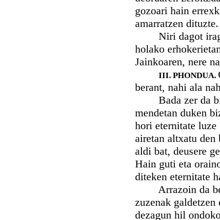
gozoari hain errexk
amarratzen dituzte.
Niri dagot iragan
holako erhokerietan
Jainkoaren, nere n
III. PHONDUA.
berant, nahi ala na
Bada zer da bizit
mendetan duken bizi
hori eternitate luz
airetan altxatu den
aldi bat, deusere ge
Hain guti eta orain
diteken eternitate 
Arrazoin da beraz
zuzenak galdetzen 
dezagun hil ondoko