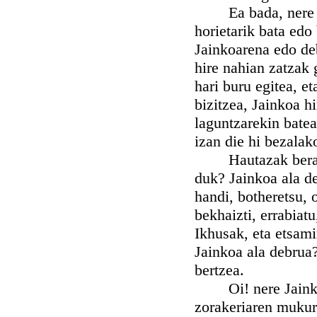
Ea bada, nere arim
horietarik bata edo
Jainkoarena edo de
hire nahian zatzak 
hari buru egitea, e
bizitzea, Jainkoa h
laguntzarekin batea
izan die hi bezalak
Hautazak beraz, o!
duk? Jainkoa ala d
handi, botheretsu, o
bekhaizti, errabiat
Ikhusak, eta etsami
Jainkoa ala debrua?
bertzea.
Oi! nere Jainkoa,
zorakeriaren mukurr