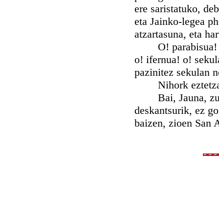
ere saristatuko, d
eta Jainko-legea p
atzartasuna, eta ha
O! parabisua! o! 
o! ifernua! o! seku
pazinitez sekulan n
Nihork eztetzake 
Bai, Jauna, zuretz
deskantsurik, ez go
baizen, zioen San 