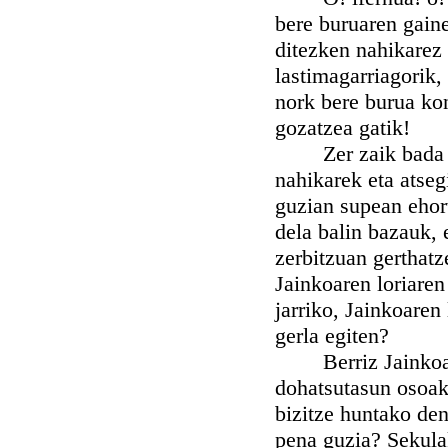
bere buruaren gain
ditezken nahikarez 
lastimagarriagorik,
nork bere burua ko
gozatzea gatik!
Zer zaik bada orai
nahikarek eta atseg
guzian supean ehor
dela balin bazauk, 
zerbitzuan gerthatz
Jainkoaren loriaren
jarriko, Jainkoaren
gerla egiten?
Berriz Jainkoaren
dohatsutasun osoak
bizitze huntako den
pena guzia? Sekulak