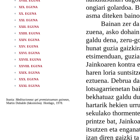
XVIII. EGUNA
ongiari golardoa. B
XIX. EGUNA
asma diteken baino
XX. EGUNA
XXI. EGUNA
Bainan zer da debr
XXII. EGUNA
zuena, asko dohain
XXIII. EGUNA
galdu dena, zeru-go
XXIV. EGUNA
hunat guzia gaizki
XXV. EGUNA
XXVI. EGUNA
etsimenduan, guzia 
XXVII. EGUNA
Jainkoaren kontra e
XXVIII. EGUNA
haren loria suntsitz
XXIX. EGUNA
eztuena. Debrua da 
XXX. EGUNA
XXXI. EGUNA
lotsagarrienetan ba
bekhatuaz galdu du
Iturria:
Meditacioneac gei premiatsuenan gainean
,
hartarik hekien urr
Martin Duhalde (faksimilea). Hordago, 1978.
sekulako thormentet
printze bat, Jainko
itsutzen eta engana
izan diren gaizki t