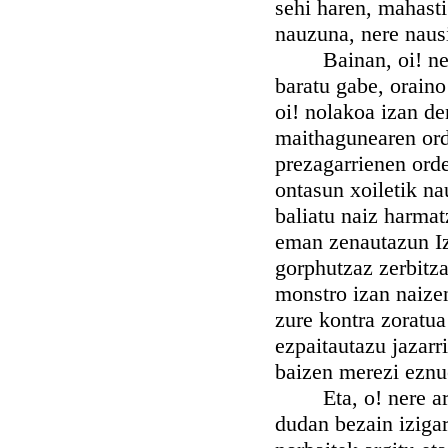
sehi haren, mahasti
nauzuna, nere naus
Bainan, oi! nere J
baratu gabe, oraino
oi! nolakoa izan den
maithagunearen orde
prezagarrienen ord
ontasun xoiletik na
baliatu naiz harmat
eman zenautazun Izp
gorphutzaz zerbitza
monstro izan naizen
zure kontra zoratu
ezpaitautazu jazarr
baizen merezi eznu
Eta, o! nere arim
dudan bezain izigar