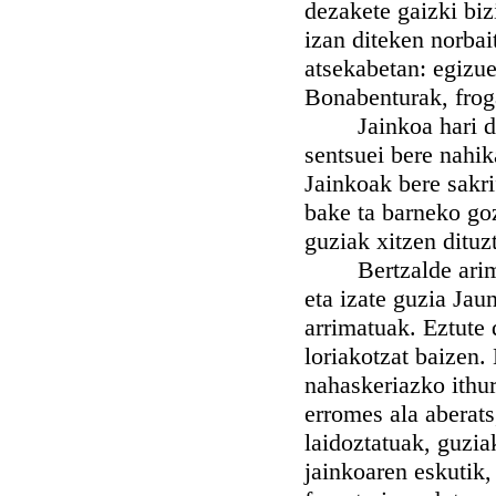
dezakete gaizki bizi
izan diteken norbait
atsekabetan: egizue
Bonabenturak, frog
Jainkoa hari da h
sentsuei bere nahik
Jainkoak bere sakri
bake ta barneko go
guziak xitzen dituz
Bertzalde arima h
eta izate guzia Jau
arrimatuak. Eztute 
loriakotzat baizen.
nahaskeriazko ithur
erromes ala aberats
laidoztatuak, guzia
jainkoaren eskutik,