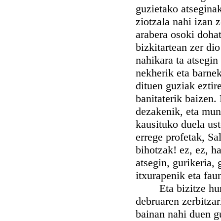
guzietako atseginak
ziotzala nahi izan
arabera osoki dohat
bizkitartean zer di
nahikara ta atsegin
nekherik eta barne
dituen guziak eztir
banitaterik baizen.
dezakenik, eta mun
kausituko duela ust
errege profetak, Sa
bihotzak! ez, ez, h
atsegin, gurikeria,
itxurapenik eta fau
Eta bizitze huntan
debruaren zerbitzar
bainan nahi duen gu