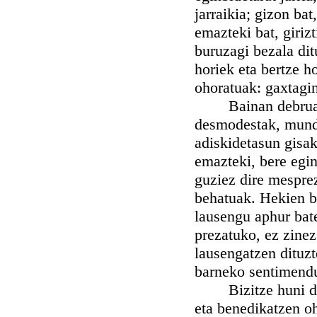
jarraikia; gizon bat
emazteki bat, giriz
buruzagi bezala dit
horiek eta bertze h
ohoratuak: gaxtagi
Bainan debruaren
desmodestak, mundu
adiskidetasun gisak
emazteki, bere egin
guziez dire mesprez
behatuak. Hekien b
lausengu aphur bate
prezatuko, ez zinez
lausengatzen dituzt
barneko sentimendu
Bizitze huni dago
eta benedikatzen ohi