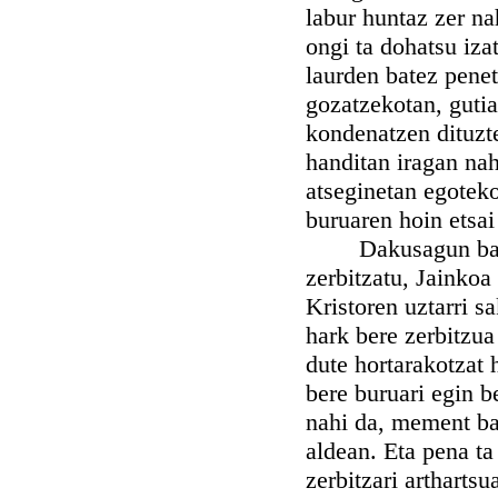
labur huntaz zer na
ongi ta dohatsu iza
laurden batez pene
gozatzekotan, gutia
kondenatzen dituzte
handitan iragan nah
atseginetan egoteko
buruaren hoin etsai
Dakusagun bada or
zerbitzatu, Jainkoa
Kristoren uztarri s
hark bere zerbitzua
dute hortarakotzat 
bere buruari egin b
nahi da, mement bat
aldean. Eta pena ta
zerbitzari arthartsu