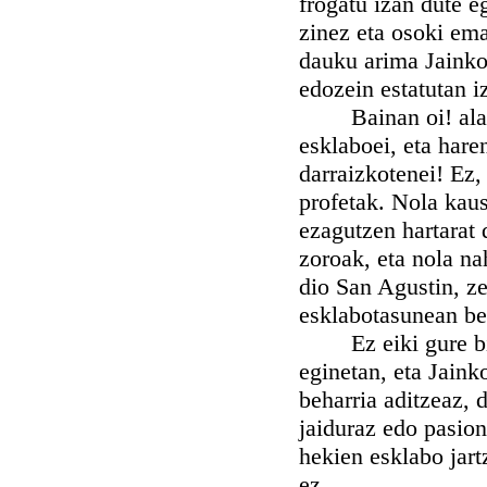
frogatu izan dute e
zinez eta osoki em
dauku arima Jainkot
edozein estatutan i
Bainan oi! ala be
esklaboei, eta hare
darraizkotenei! Ez,
profetak. Nola kau
ezagutzen hartarat 
zoroak, eta nola na
dio San Agustin, ze
esklabotasunean be
Ez eiki gure biho
eginetan, eta Jaink
beharria aditzeaz, 
jaiduraz edo pasion
hekien esklabo jart
ez.