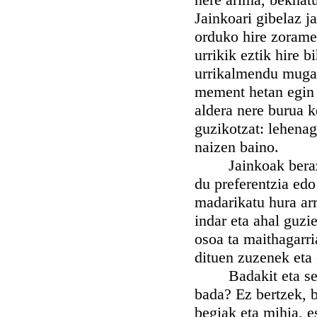
Jainkoari gibelaz j
orduko hire zorame
urrikik eztik hire b
urrikalmendu mugar
mement hetan egin 
aldera nere burua k
guzikotzat: lehenag
naizen baino.
Jainkoak beraz, b
du preferentzia edo
madarikatu hura arr
indar eta ahal guzi
osoa ta maithagarr
dituen zuzenek eta 
Badakit eta sentit
bada? Ez bertzek, b
begiak eta mihia, e