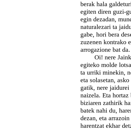
berak hala galdetur
egiten diren guzi-
egin dezadan, mundu
naturalezari ta jai
gabe, hori bera de
zuzenen kontrako e
arrogazione bat da.
Oi! nere Jainkoa, 
egiteko molde lotsa
ta urriki minekin, 
eta solasetan, asko
gatik, nere jaidurei
naizela. Eta hortaz 
biziaren zathirik h
batek nahi du, har
dezan, eta arrazoi
harentzat ekhar det