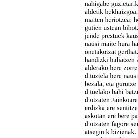
nahigabe guzietarik
aldetik bekhaizgoa,
maiten heriotzea; h
gutien ustean bihot
jende prestuek kaus
nausi maite hura ha
onetakotzat gerthat
handizki baliatzen 
alderako bere zorr
dituztela bere naus
bezala, eta gurutze
dituelako bahi batz
diotzaten Jainkoaren
erdizka ere sentitz
askotan ere bere pa
diotzaten fagore se
atseginik bizienak.