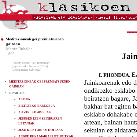
Meditazioneak gei premiatsuenen
gainean
Martin Duhalde
1809
Jai
[liburua osorik RTF formatuan]
[inprimitzeko bertsioa PDFn]
[Literaturaren Zubitegia]
Ez
I. PHONDUA.
Jainkoarenak edo d
MEDITAZIONEAK GEI PREMIATSUENEN
GAINEAN
ondikozko esklabo.
I. PARTEA
beiratzen bagare, J
ABISUA
bakhar bat egiten 
BIZITZEKO ERREGELA
AITZINEKO ABISUAK
esklabo dohakabe eg
JESUSEN IZEN SEINDUAREN
artean, bainan haut
LETANIAK
sekulan ez aldaratz
JESU-KRISTORI OTHOITZAK
ANDRE DENA MARIARI OTHOITZAK