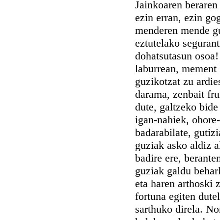
Jainkoaren beraren
ezin erran, ezin go
menderen mende guz
eztutelako segurant
dohatsutasun osoa!
laburrean, mement h
guzikotzat zu ardie
darama, zenbait fru
dute, galtzeko bide
igan-nahiek, ohore-
badarabilate, gutiz
guziak asko aldiz a
badire ere, beranten
guziak galdu behark
eta haren arthoski 
fortuna egiten dut
sarthuko direla. No