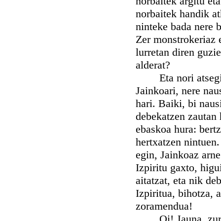
norbaitek argitu et
norbaitek handik at
ninteke bada nere b
Zer monstrokeriaz e
lurretan diren guzi
alderat?
Eta nori atsegin e
Jainkoari, nere nau
hari. Baiki, bi nau
debekatzen zautan 
ebaskoa hura: bertz
hertxatzen nintuen.
egin, Jainkoaz arne
Izpiritu gaxto, higu
aitatzat, eta nik d
Izpiritua, bihotza,
zoramendua!
Oi! Jauna, zure u