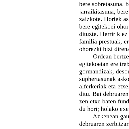
bere sobretasuna, b
jarraikitasuna, ber
zaizkote. Horiek as
bere egitekoei oho
dituzte. Herririk e
familia prestuak, e
ohorezki bizi diren
Ordean bertze al
egitekoetan ere tre
gormandizak, desone
suphertasunak asko 
alferkeriak eta etx
ditu. Bai debruaren
zen etxe baten fund
du hori; holako ex
Azkenean gauza be
debruaren zerbitzar