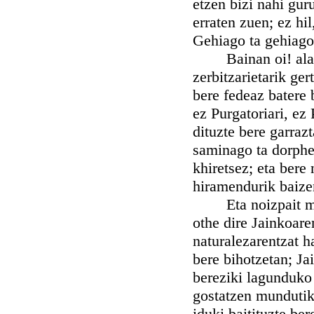
etzen bizi nahi gu
erraten zuen; ez hil
Gehiago ta gehiago
Bainan oi! ala se
zerbitzarietarik ge
bere fedeaz batere 
ez Purgatoriari, ez
dituzte bere garraz
saminago ta dorphe
khiretsez; eta bere
hiramendurik baize
Eta noizpait mund
othe dire Jainkoar
naturalezarentzat h
bere bihotzetan; J
bereziki lagunduko 
gostatzen mundutik 
iduki baitituzte ber