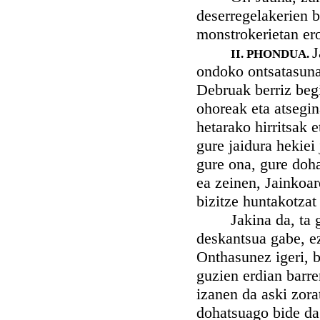
deserregelakerien 
monstrokerietan ero
J
II. PHONDUA.
ondoko ontsatasuna 
Debruak berriz beg
ohoreak eta atsegin
hetarako hirritsak 
gure jaidura hekiei
gure ona, gure doh
ea zeinen, Jainkoa
bizitze huntakotzat 
Jakina da, ta guz
deskantsua gabe, ez
Onthasunez igeri, b
guzien erdian barre
izanen da aski zora
dohatsuago bide da,