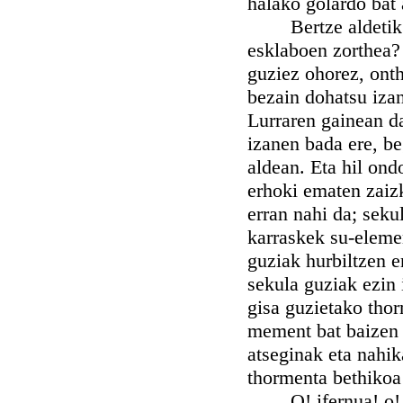
halako golardo bat 
Bertze aldetik be
esklaboen zorthea? 
guziez ohorez, ont
bezain dohatsu iza
Lurraren gainean da
izanen bada ere, beg
aldean. Eta hil ond
erhoki ematen zaiz
erran nahi da; seku
karraskek su-eleme
guziak hurbiltzen e
sekula guziak ezin 
gisa guzietako thor
mement bat baizen 
atseginak eta nahik
thormenta bethikoa
O! ifernua! o! su 