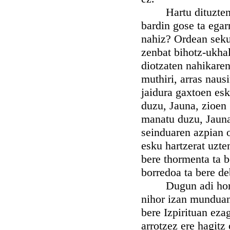
Hartu dituzten nah
bardin gose ta egar
nahiz? Ordean sekul
zenbat bihotz-ukhal
diotzaten nahikaren
muthiri, arras naus
jaidura gaxtoen es
duzu, Jauna, zioen 
manatu duzu, Jauna,
seinduaren azpian o
esku hartzerat uzte
bere thormenta ta b
borredoa ta bere de
Dugun adi horren
nihor izan munduan,
bere Izpirituan eza
arrotzez ere hagitz