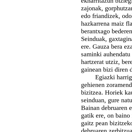
ekharritazun bizieg
zajonak, gorphutza
edo friandizek, odo
hazkarrena maiz fla
berantxago bederen 
Seinduak, gaxtagina
ere. Gauza bera ez
saminki auhendatu d
hartzerat utziz, ber
gainean bizi diren 
Egiazki harrigarri
gehienen zoramendu
bizitzea. Horiek ka
seinduan, gure natu
Bainan debruaren e
gatik ere, on baino
gaitz pean bizitzek
debruaren zerbitzua