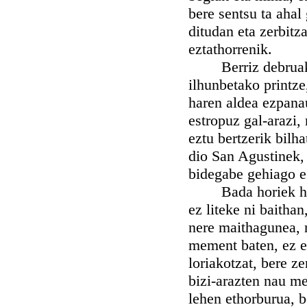
bere sentsu ta ahal
ditudan eta zerbitz
eztathorrenik.
Berriz debruak ze
ilhunbetako printze,
haren aldea ezpana
estropuz gal-arazi, 
eztu bertzerik bilha
dio San Agustinek,
bidegabe gehiago e
Bada horiek hola d
ez liteke ni baithan
nere maithagunea, n
mement baten, ez e
loriakotzat, bere z
bizi-arazten nau me
lehen ethorburua, b