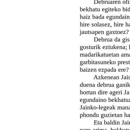
Debruaren ofizioa
bekhatu egiteko bi
haiz bada egundaino
hire solasez, hire h
jautsapen gaxtoez?
Debrua da gisa ber
gosturik eztukena; 
madarikatuetan ama
garbitasuneko pres
baizen ezpada ere?
Azkenean Jainkoar
duena debrua ganik
hortan dire ageri J
egundaino bekhatuz
Jainko-legeak manat
phondu guzietan ha
Eta baldin Jainko
nere arima, bekhatua