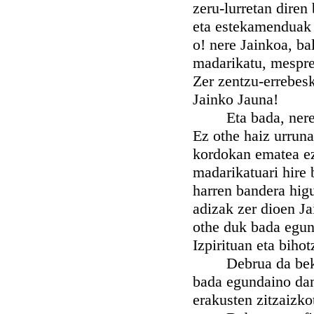
zeru-lurretan dire
eta estekamenduak z
o! nere Jainkoa, bal
madarikatu, mespre
Zer zentzu-errebesk
Jainko Jauna!
Eta bada, nere ari
Ez othe haiz urruna
kordokan ematea ez 
madarikatuari hire
harren bandera higu
adizak zer dioen Ja
othe duk bada egund
Izpirituan eta biho
Debrua da bekhaiz
bada egundaino dam
erakusten zitzaizko