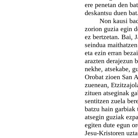
ere penetan den bat
deskantsu duen bat
Non kausi bada ba
zorion guzia egin d
ez bertzetan. Bai, 
seindua maithatzen 
eta ezin erran beza
arazten derajezun 
nekhe, atsekabe, gu
Orobat zioen San Ag
zuenean, Etzitzajol
zituen atseginak ga
sentitzen zuela ber
batzu hain garbiak 
atsegin guziak ezpa
egiten dute egun or
Jesu-Kristoren uzta