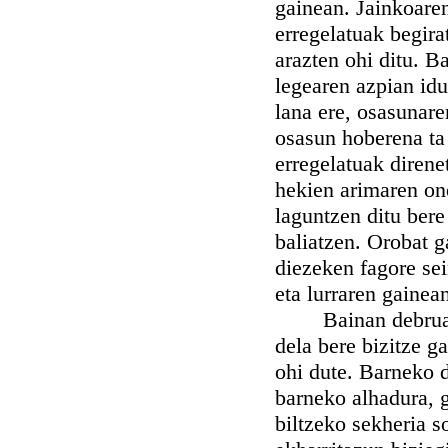
gainean. Jainkoaren
erregelatuak begira
arazten ohi ditu. B
legearen azpian idu
lana ere, osasunare
osasun hoberena ta 
erregelatuak direne
hekien arimaren on
laguntzen ditu bere
baliatzen. Orobat g
diezeken fagore sei
eta lurraren gainea
Bainan debruaren
dela bere bizitze g
ohi dute. Barneko 
barneko alhadura, 
biltzeko sekheria 