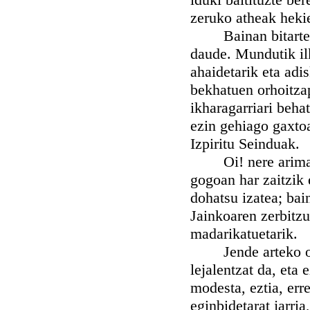
zeruko atheak hekie
Bainan bitarte ha
daude. Mundutik ilk
ahaidetarik eta adi
bekhatuen orhoitzap
ikharagarriari beha
ezin gehiago gaxtoa
Izpiritu Seinduak.
Oi! nere arima, bi
gogoan har zaitzik 
dohatsu izatea; bai
Jainkoaren zerbitzu
madarikatuetarik.
Jende arteko ohor
lejalentzat da, eta
modesta, eztia, err
eginbidetarat jarri