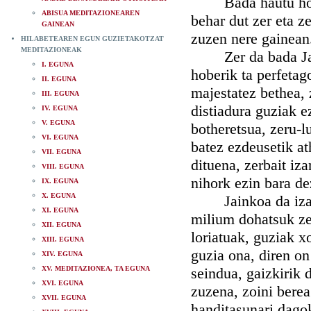
Bada hautu hori e
ABISUA MEDITAZIONEAREN
behar dut zer eta z
GAINEAN
zuzen nere gainean
HILABETEAREN EGUN GUZIETAKOTZAT
MEDITAZIONEAK
Zer da bada Jainko
I. EGUNA
hoberik ta perfetag
II. EGUNA
majestatez bethea,
III. EGUNA
distiadura guziak ez
IV. EGUNA
V. EGUNA
botheretsua, zeru-l
VI. EGUNA
batez ezdeusetik at
VII. EGUNA
dituena, zerbait iz
VIII. EGUNA
nihork ezin bara de
IX. EGUNA
X. EGUNA
Jainkoa da izate b
XI. EGUNA
milium dohatsuk ze
XII. EGUNA
loriatuak, guziak x
XIII. EGUNA
guzia ona, diren on
XIV. EGUNA
XV. MEDITAZIONEA, TA EGUNA
seindua, gaizkirik 
XVI. EGUNA
zuzena, zoini bere
XVII. EGUNA
handitasunari dago