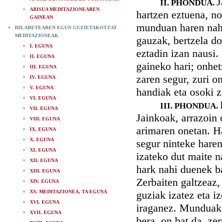
J
II. PHONDUA.
ABISUA MEDITAZIONEAREN
hartzen eztuena, no
GAINEAN
munduan haren nahit
HILABETEAREN EGUN GUZIETAKOTZAT
MEDITAZIONEAK
gauzak, bertzela do
I. EGUNA
eztadin izan nausi
II. EGUNA
gaineko hari; onhet
III. EGUNA
zaren segur, zuri o
IV. EGUNA
V. EGUNA
handiak eta osoki 
VI. EGUNA
III. PHONDUA.
VII. EGUNA
Jainkoak, arrazoin 
VIII. EGUNA
arimaren onetan. Ha
IX. EGUNA
X. EGUNA
segur ninteke hare
XI. EGUNA
izateko dut maite n
XII. EGUNA
hark nahi duenek ba
XIII. EGUNA
Zerbaiten galtzeaz,
XIV. EGUNA
XV. MEDITAZIONEA, TA EGUNA
guziak izatez eta i
XVI. EGUNA
iraganez. Munduak 
XVII. EGUNA
bera, on bat da, ze