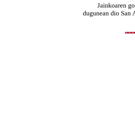
Jainkoaren gogara
dugunean dio San 