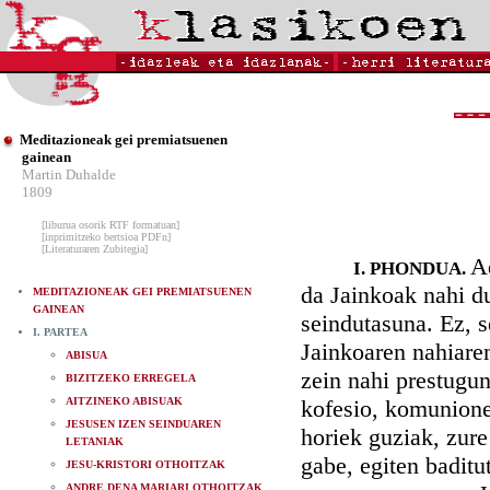
Meditazioneak gei premiatsuenen
gainean
Martin Duhalde
1809
[liburua osorik RTF formatuan]
[inprimitzeko bertsioa PDFn]
[Literaturaren Zubitegia]
A
I. PHONDUA.
da Jainkoak nahi du
MEDITAZIONEAK GEI PREMIATSUENEN
GAINEAN
seindutasuna. Ez, s
I. PARTEA
Jainkoaren nahiare
ABISUA
zein nahi prestugun
BIZITZEKO ERREGELA
AITZINEKO ABISUAK
kofesio, komunione,
JESUSEN IZEN SEINDUAREN
horiek guziak, zure
LETANIAK
gabe, egiten baditu
JESU-KRISTORI OTHOITZAK
ANDRE DENA MARIARI OTHOITZAK