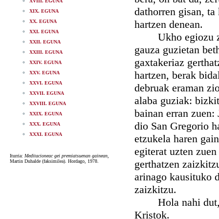
XVIII. EGUNA
dathorren gisan, ta
XIX. EGUNA
hartzen denean.
XX. EGUNA
XXI. EGUNA
Ukho egiozu zure 
XXII. EGUNA
gauza guzietan beth
XXIII. EGUNA
gaxtakeriaz gerthat
XXIV. EGUNA
hartzen, berak bida
XXV. EGUNA
XXVI. EGUNA
debruak eraman zio
XXVII. EGUNA
alaba guziak: bizk
XXVIII. EGUNA
bainan erran zuen:
XXIX. EGUNA
dio San Gregorio h
XXX. EGUNA
XXXI. EGUNA
etzukela haren gain
egiterat uzten zuen
Iturria:
Meditacioneac gei premiatsuenan gainean
,
gerthatzen zaizkitz
Martin Duhalde (faksimilea). Hordago, 1978.
arinago kausituko d
zaizkitzu.
Hola nahi dut, o! 
Kristok.