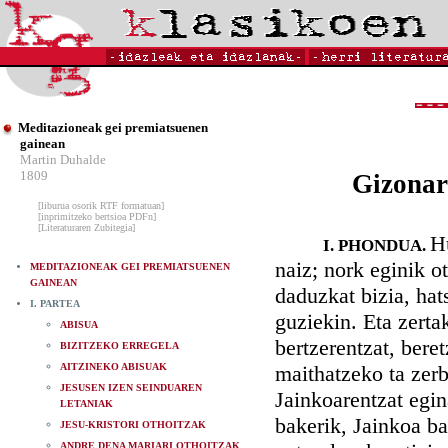
Meditazioneak gei premiatsuenen
gainean
Martin Duhalde
1809
Gizonar
[liburua osorik RTF formatuan]
[inprimitzeko bertsioa PDFn]
[Literaturaren Zubitegia]
H
I. PHONDUA.
naiz; nork eginik o
MEDITAZIONEAK GEI PREMIATSUENEN
GAINEAN
daduzkat bizia, hat
I. PARTEA
guziekin. Eta zerta
ABISUA
bertzerentzat, bere
BIZITZEKO ERREGELA
AITZINEKO ABISUAK
maithatzeko ta zer
JESUSEN IZEN SEINDUAREN
Jainkoarentzat egin
LETANIAK
bakerik, Jainkoa b
JESU-KRISTORI OTHOITZAK
ANDRE DENA MARIARI OTHOITZAK