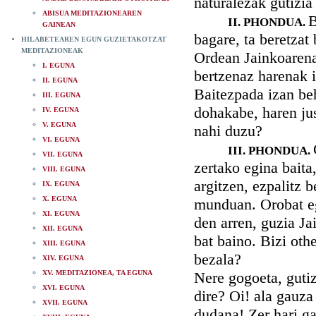
naturalezak gutizia
ABISUA MEDITAZIONEAREN
B
II. PHONDUA.
GAINEAN
bagare, ta beretzat
HILABETEAREN EGUN GUZIETAKOTZAT
MEDITAZIONEAK
Ordean Jainkoarena
I. EGUNA
bertzenaz harenak i
II. EGUNA
Baitezpada izan be
III. EGUNA
dohakabe, haren just
IV. EGUNA
V. EGUNA
nahi duzu?
VI. EGUNA
III. PHONDUA.
VII. EGUNA
zertako egina baita
VIII. EGUNA
argitzen, ezpalitz b
IX. EGUNA
X. EGUNA
munduan. Orobat eg
XI. EGUNA
den arren, guzia J
XII. EGUNA
bat baino. Bizi oth
XIII. EGUNA
bezala?
XIV. EGUNA
XV. MEDITAZIONEA, TA EGUNA
Nere gogoeta, guti
XVI. EGUNA
dire? Oi! ala gauza
XVII. EGUNA
dudana! Zer hari g