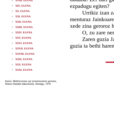
XVIII. EGUNA
ezpadugu egiten?
XIX. EGUNA
Urrikiz izan zaite
XX. EGUNA
XXI. EGUNA
menturaz Jainkoaren
XXII. EGUNA
xede zina geroroz h
XXIII. EGUNA
O, zu zare nere J
XXIV. EGUNA
Zaren guzia Jaink
XXV. EGUNA
XXVI. EGUNA
guzia ta bethi hare
XXVII. EGUNA
XXVIII. EGUNA
XXIX. EGUNA
XXX. EGUNA
XXXI. EGUNA
Iturria:
Meditacioneac gei premiatsuenan gainean
,
Martin Duhalde (faksimilea). Hordago, 1978.