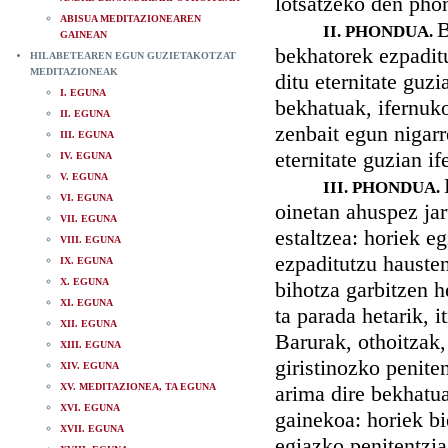
lotsatzeko den pho
ABISUA MEDITAZIONEAREN
B
II. PHONDUA.
GAINEAN
bekhatorek ezpadit
HILABETEAREN EGUN GUZIETAKOTZAT
MEDITAZIONEAK
ditu eternitate guz
I. EGUNA
bekhatuak, ifernuko
II. EGUNA
zenbait egun nigarr
III. EGUNA
eternitate guzian i
IV. EGUNA
V. EGUNA
III. PHONDUA.
VI. EGUNA
oinetan ahuspez jar
VII. EGUNA
estaltzea: horiek e
VIII. EGUNA
ezpaditutzu hauste
IX. EGUNA
X. EGUNA
bihotza garbitzen 
XI. EGUNA
ta parada hetarik, i
XII. EGUNA
Barurak, othoitzak
XIII. EGUNA
giristinozko penite
XIV. EGUNA
XV. MEDITAZIONEA, TA EGUNA
arima dire bekhatu
XVI. EGUNA
gainekoa: horiek bi
XVII. EGUNA
egiazko penitentzia