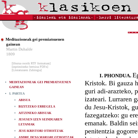
Meditazioneak gei premiatsuenen
gainean
Martin Duhalde
1809
[liburua osorik RTF formatuan]
[inprimitzeko bertsioa PDFn]
[Literaturaren Zubitegia]
Eg
I. PHONDUA.
Kristok. Bi gauza h
MEDITAZIONEAK GEI PREMIATSUENEN
GAINEAN
guri adi-arazteko, p
I. PARTEA
izateari. Lurraren 
ABISUA
du Jesu-Kristok, gu
BIZITZEKO ERREGELA
AITZINEKO ABISUAK
fazegatzeko: gu ere
JESUSEN IZEN SEINDUAREN
emanak. Baldin sei
LETANIAK
penitentzia gogorre
JESU-KRISTORI OTHOITZAK
ANDRE DENA MARIARI OTHOITZAK