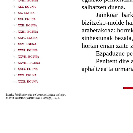
XVIII. EGUNA
salbatzen duena.
XIX. EGUNA
Jainkoari barkha
XX. EGUNA
XXI. EGUNA
bizitzeko-molde hai
XXII. EGUNA
araberakoaz: horre
XXIII. EGUNA
sinhestunak bezala,
XXIV. EGUNA
hortan eman zaite z
XXV. EGUNA
XXVI. EGUNA
Ezpaduzue peniten
XXVII. EGUNA
Penitent direlakoe
XXVIII. EGUNA
aphaltzea ta urmari
XXIX. EGUNA
XXX. EGUNA
XXXI. EGUNA
Iturria:
Meditacioneac gei premiatsuenan gainean
,
Martin Duhalde (faksimilea). Hordago, 1978.