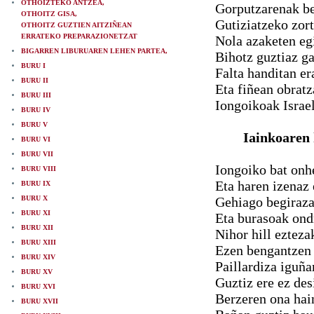
OTHOIZTEKO ANTZEA,
Gorputzarenak be
OTHOITZ GISA,
Gutiziatzeko zor
OTHOITZ GUZTIEN AITZIÑEAN
ERRATEKO PREPARAZIONETZAT
Nola azaketen eg
BIGARREN LIBURUAREN LEHEN PARTEA,
Bihotz guztiaz ga
BURU I
Falta handitan er
BURU II
Eta fiñean obra
BURU III
Iongoikoak Israe
BURU IV
BURU V
Iainkoare
BURU VI
BURU VII
Iongoiko bat onhe
BURU VIII
Eta haren izenaz 
BURU IX
BURU X
Gehiago begiraza
BURU XI
Eta burasoak ondr
BURU XII
Nihor hill eztezak
BURU XIII
Ezen bengantzen 
BURU XIV
Paillardiza iguña
BURU XV
Guztiz ere ez des
BURU XVI
Berzeren ona hai
BURU XVII