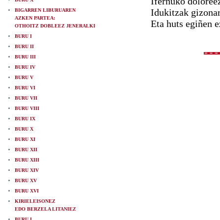
Ifernuko doloreez
Idukitzak gizonar
BIGARREN LIBURUAREN
AZKEN PARTEA:
Eta huts egiñen 
OTHOITZ DOBLEEZ JENERALKI
BURU I
BURU II
BURU III
BURU IV
BURU V
BURU VI
BURU VII
BURU VIII
BURU IX
BURU X
BURU XI
BURU XII
BURU XIII
BURU XIV
BURU XV
BURU XVI
KIRIELEISONEZ
EDO BERZELA LITANIEZ
BURU I