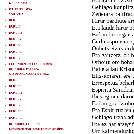
Eta hura Eliz Am
KATEXISMA
Gehiago konplitz
OTHOITZ GISA
Zeñetara baitirad
SARTZEA
Hirur berthute ar
BURU I
Eta lauda hirur b
BURU II
BURU III
Bañan hirur gaitz
BURU IV
Gerla aspreena e
BURU V
Onhets etzak ord
BURU VI
Eta gaitzetz lau 
BURU VII
Orhoitu ere behar
LEHENBIZIKO LIBURUAREN
Bai eta lau Krist
BIGARREN PARTEA.
GIZONAREN AZKEN FINEZ
Eliz-amaren ere
BURU I
Errespetuz behar
BURU II
Espiritu Sainduar
BURU III
Ihes eginen daroe
BURU IV
Bañan guztiz oho
BURU V
Eta Espirituaren 
BURU VI
Gehiago treba adi
BURU VII
Eta ez har atsegi
BIGARREN LIBURUA,
Giristinoak erran behar lituzken othoitzez
Urrikalmenduzko 