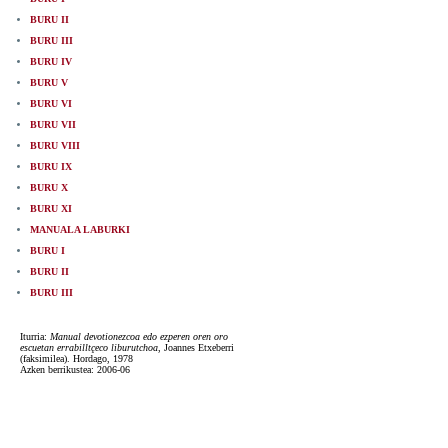
BURU II
BURU III
BURU IV
BURU V
BURU VI
BURU VII
BURU VIII
BURU IX
BURU X
BURU XI
MANUALA LABURKI
BURU I
BURU II
BURU III
Iturria:
Manual devotionezcoa edo ezperen oren oro
escuetan errabilltçeco liburutchoa
, Joannes Etxeberri
(faksimilea). Hordago, 1978
Azken berrikustea: 2006-06