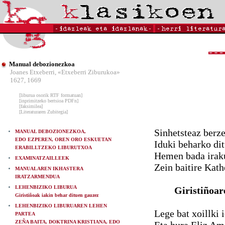
Manual debozionezkoa
Joanes Etxeberri, «Etxeberri Ziburukoa»
1627, 1669
[liburua osorik RTF formatuan]
[inprimitzeko bertsioa PDFn]
[faksimilea]
[Literaturaren Zubitegia]
Sinhetsteaz berze
MANUAL DEBOZIONEZKOA,
EDO EZPEREN, OREN ORO ESKUETAN
Iduki beharko di
ERABILLTZEKO LIBURUTXOA
Hemen bada irakur
EXAMINATZAILLEEK
Zein baitire Kat
MANUALAREN IKHASTERA
IRATZARMENDUA
LEHENBIZIKO LIBURUA
Giristiñoar
Giristiñoak iakin behar dituen gauzez
LEHENBIZIKO LIBURUAREN LEHEN
Lege bat xoillki 
PARTEA
ZEÑA BAITA, DOKTRINA KRISTIANA, EDO