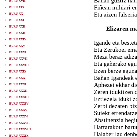
Bañan guztiz hau
BURU XVIII
Fiñean mihiari e
BURU XIX
Eta aizen falseria
BURU XX
BURU XXI
BURU XXII
Elizaren 
BURU XXIII
BURU XXIV
Igande eta bestet
BURU XXV
Eta Zerukoei ema
BURU XXVI
Meza beraz adiza
BURU XXVII
Eta gañerako egu
BURU XXVIII
Ezen berze eguna
BURU XXIX
Bañan Igandeak e
BURU XXX
Aphezei ekhar di
BURU XXXI
Zeren idukitzen 
BURU XXXII
BURU XXXIII
Eztiezela iduki z
BURU XXXIV
Zerbi dezaten biz
BURU XXXV
Suiekt errendatze
BURU XXXVI
Abstinenzia begir
BURU XXXVII
Hartarakotz baru
BURU XXXVIII
Halaber lau denbo
BURU XXXIX