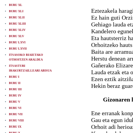
BURU XL
Eztezakela harag
BURU XLI
Ez hain guti Orzi
BURU XLII
Gehiago lauda et
BURU XLIII
Kandelero egunek
BURU XLIV
BURU XLV
Eta hautsterriz h
BURU LXVI
Orhoitzeko hauts
BURU LXVII
Baita are arramu
ITSASOKO BIAIETAKO
Herstu denean ar
OTHOITZEN ARALDEA
Gañerako Elizare
ITSASTURI
IRAKURTZAILLEARI ABISUA
Lauda etzak eta o
BURU I
Ezen eztik aitziñ
BURU II
Hekin beraz guar
BURU III
BURU IV
Gizonaren l
BURU V
BURU VI
Ene erranak konp
BURU VII
Gau eta egun idu
BURU VIII
Orhoit adi herio
BURU IX
BURU X