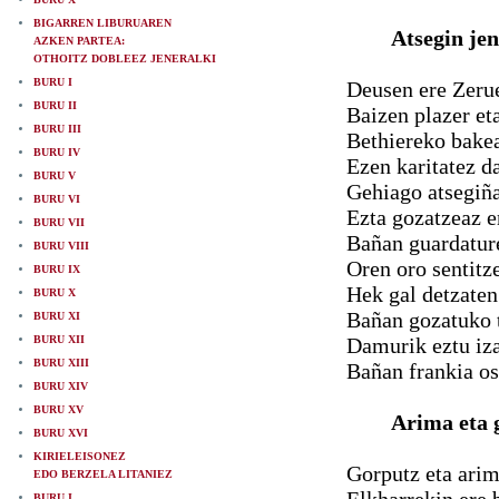
BIGARREN LIBURUAREN
Atsegin jen
AZKEN PARTEA:
OTHOITZ DOBLEEZ JENERALKI
BURU I
Deusen ere Zerue
BURU II
Baizen plazer et
BURU III
Bethiereko bakea
BURU IV
Ezen karitatez d
BURU V
Gehiago atsegiña
BURU VI
Ezta gozatzeaz e
BURU VII
Bañan guardatur
BURU VIII
Oren oro sentitz
BURU IX
Hek gal detzaten
BURU X
Bañan gozatuko t
BURU XI
BURU XII
Damurik eztu iza
BURU XIII
Bañan frankia os
BURU XIV
BURU XV
Arima eta 
BURU XVI
KIRIELEISONEZ
Gorputz eta arim
EDO BERZELA LITANIEZ
BURU I