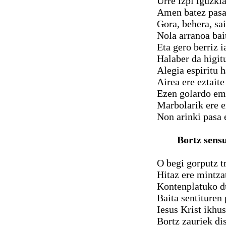
Urre izpi iguzki
Amen batez pasat
Gora, behera, sai
Nola arranoa bai
Eta gero berriz 
Halaber da higitu
Alegia espiritu h
Airea ere eztaite
Ezen golardo em
Marbolarik ere e
Non arinki pasa 
Bortz sens
O begi gorputz tr
Hitaz ere mintza
Kontenplatuko d
Baita sentituren
Iesus Krist ikhu
Bortz zauriek dis