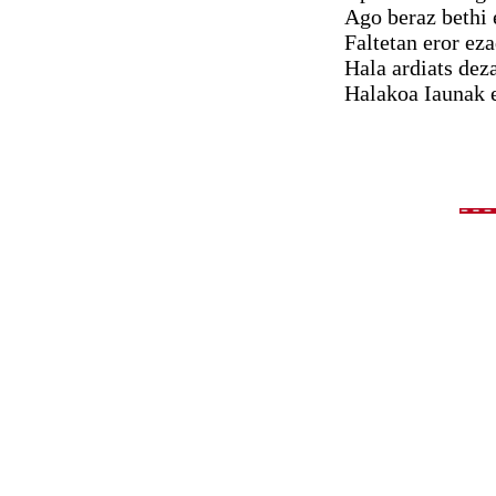
Ago beraz bethi 
Faltetan eror ez
Hala ardiats dez
Halakoa Iaunak e