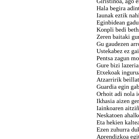
Giristiñoa, ago 
Hala begira adint
Iaunak eztik nah
Eginbidean gadu
Konpli bedi beth
Zeren baitaki gu
Gu gaudezen arro
Ustekabez ez gai
Pentsa zagun mo
Gure bizi lazeri
Etxekoak inguru
Atzarririk beilla
Guardia egin gab
Orhoit adi nola i
Ikhasia aizen ger
Iainkoaren aitzi
Neskatoen ahalk
Eta hekien kalte
Ezen zuhurra duk
Aprendizkoa egit