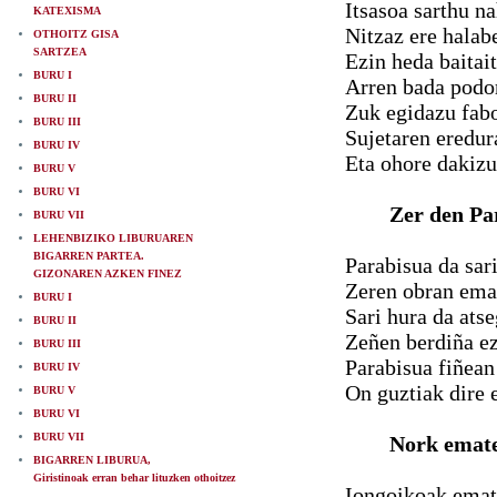
Itsasoa sarthu na
KATEXISMA
Nitzaz ere halab
OTHOITZ GISA
SARTZEA
Ezin heda baitai
BURU I
Arren bada podo
BURU II
Zuk egidazu fab
BURU III
Sujetaren eredur
BURU IV
Eta ohore dakizu
BURU V
BURU VI
Zer den Pa
BURU VII
LEHENBIZIKO LIBURUAREN
BIGARREN PARTEA.
Parabisua da sar
GIZONAREN AZKEN FINEZ
Zeren obran eman
BURU I
Sari hura da ats
BURU II
Zeñen berdiña e
BURU III
Parabisua fiñean
BURU IV
On guztiak dire e
BURU V
BURU VI
BURU VII
Nork emat
BIGARREN LIBURUA,
Giristinoak erran behar lituzken othoitzez
Iongoikoak emate