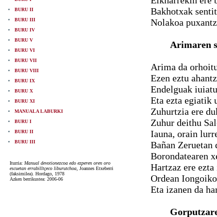
Elkharrekin ere 
Bakhotxak sentit
BURU II
BURU III
Nolakoa puxantza
BURU IV
BURU V
Arimaren s
BURU VI
BURU VII
Arima da orhoitu
BURU VIII
Ezen eztu ahantz
BURU IX
Endelguak iuiatu
BURU X
Eta ezta egiatik 
BURU XI
Zuhurtzia ere du
MANUALA LABURKI
Zuhur deithu Sa
BURU I
Iauna, orain lur
BURU II
BURU III
Bañan Zeruetan d
Borondatearen x
Iturria:
Manual devotionezcoa edo ezperen oren oro
Hartzaz ere ezta
escuetan errabilltçeco liburutchoa
, Joannes Etxeberri
(faksimilea). Hordago, 1978
Ordean Iongoiko
Azken berrikustea: 2006-06
Eta izanen da ha
Gorputzar