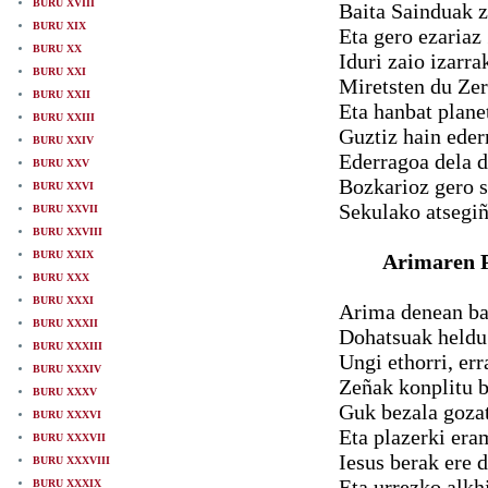
BURU XVIII
Baita Sainduak z
BURU XIX
Eta gero ezariaz 
BURU XX
Iduri zaio izarra
BURU XXI
Miretsten du Zer
BURU XXII
Eta hanbat planet
BURU XXIII
Guztiz hain eder
BURU XXIV
Ederragoa dela d
BURU XXV
Bozkarioz gero s
BURU XXVI
Sekulako atsegiñ
BURU XXVII
BURU XXVIII
BURU XXIX
Arimaren P
BURU XXX
BURU XXXI
Arima denean ba
BURU XXXII
Dohatsuak heldu 
BURU XXXIII
Ungi ethorri, err
BURU XXXIV
Zeñak konplitu 
BURU XXXV
Guk bezala goza
BURU XXXVI
Eta plazerki era
BURU XXXVII
Iesus berak ere 
BURU XXXVIII
Eta urrezko alkh
BURU XXXIX