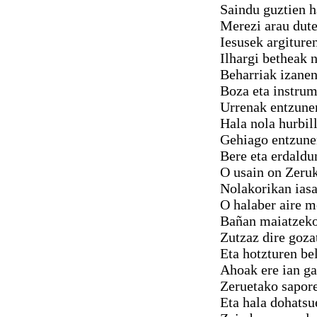
Saindu guztien h
Merezi arau dute
Iesusek argiture
Ilhargi betheak 
Beharriak izanen
Boza eta instru
Urrenak entzune
Hala nola hurbil
Gehiago entzunen
Bere eta erdaldu
O usain on Zeruk
Nolakorikan iasa
O halaber aire m
Bañan maiatzeko 
Zutzaz dire goza
Eta hotzturen be
Ahoak ere ian ga
Zeruetako sapore
Eta hala dohatsu