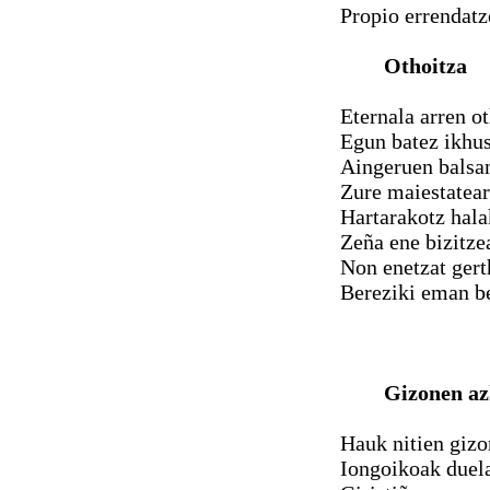
Propio errendatz
Othoitza
Eternala arren o
Egun batez ikhu
Aingeruen balsa
Zure maiestatear
Hartarakotz hala
Zeña ene bizitze
Non enetzat ger
Bereziki eman be
Gizonen az
Hauk nitien gizo
Iongoikoak duela