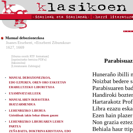
Manual debozionezkoa
Joanes Etxeberri, «Etxeberri Ziburukoa»
1627, 1669
[liburua osorik RTF formatuan]
Parabisuaz
[inprimitzeko bertsioa PDFn]
[faksimilea]
[Literaturaren Zubitegia]
Huneraño ibilli n
MANUAL DEBOZIONEZKOA,
Noizbat bedere s
EDO EZPEREN, OREN ORO ESKUETAN
Parabisuaren bad
ERABILLTZEKO LIBURUTXOA
Handiroki bozten
EXAMINATZAILLEEK
MANUALAREN IKHASTERA
Hartarakotz Prof
IRATZARMENDUA
Libra ezazu eska
LEHENBIZIKO LIBURUA
Ezen hain plazer
Giristiñoak iakin behar dituen gauzez
Non grazia eztez
LEHENBIZIKO LIBURUAREN LEHEN
PARTEA
Behiala haur tt
ZEÑA BAITA, DOKTRINA KRISTIANA, EDO