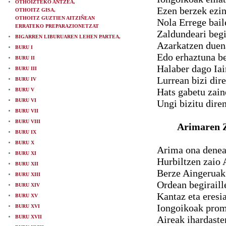
OTHOIZTEKO ANTZEA,
Ezen berzek ezin
OTHOITZ GISA,
OTHOITZ GUZTIEN AITZIÑEAN
Nola Errege bail
ERRATEKO PREPARAZIONETZAT
Zaldundeari begi
BIGARREN LIBURUAREN LEHEN PARTEA,
Azarkatzen duen
BURU I
Edo erhaztuna be
BURU II
Halaber dago Iai
BURU III
Lurrean bizi dir
BURU IV
Hats gabetu zai
BURU V
BURU VI
Ungi bizitu dire
BURU VII
BURU VIII
Arimaren Z
BURU IX
BURU X
Arima ona denean
BURU XI
Hurbiltzen zaio 
BURU XII
Berze Aingeruak 
BURU XIII
Ordean begiraille
BURU XIV
Kantaz eta eresi
BURU XV
Iongoikoak prome
BURU XVI
BURU XVII
Aireak ihardaste