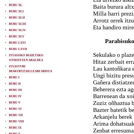
BURU XL
Baita burura alt
BURU XLI
Milla harri prezi
BURU XLII
Arrotz orrek itz
BURU XLIII
Eta handiro mire
BURU XLIV
BURU XLV
Parabisuko
BURU LXVI
BURU LXVII
Sekulako o plaz
ITSASOKO BIAIETAKO
OTHOITZEN ARALDEA
Hitaz zerbait er
ITSASTURI
Lau kantoñkara e
IRAKURTZAILLEARI ABISUA
Ungi bizitu pres
BURU I
Gañera distiatze
BURU II
Beherera ezta ag
BURU III
Barrenean da xoi
BURU IV
Zuziz oñhaztua ba
BURU V
Bazter batetik b
BURU VI
BURU VII
Arkanjelu berek 
BURU VIII
Arima dohatsuak 
BURU IX
Zenbat erresuma 
BURU X