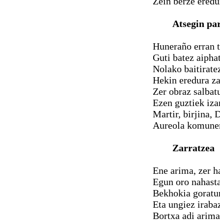
Zein berze eredu
Atsegin pa
Huneraño erran t
Guti batez aipha
Nolako baitirate
Hekin eredura z
Zer obraz salbat
Ezen guztiek iz
Martir, birjina,
Aureola komuner
Zarratzea
Ene arima, zer h
Egun oro nahasta
Bekhokia goratu
Eta ungiez iraba
Bortxa adi arima