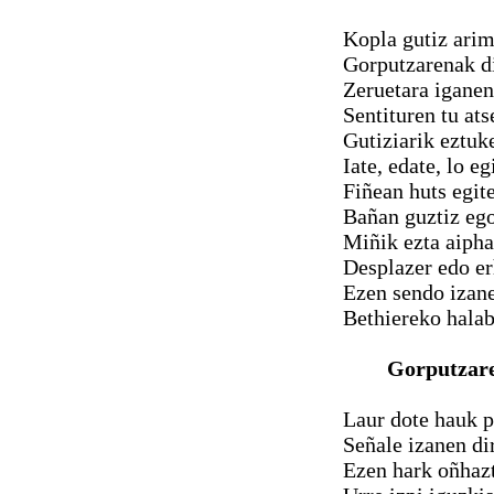
Kopla gutiz arim
Gorputzarenak di
Zeruetara iganen
Sentituren tu at
Gutiziarik eztuk
Iate, edate, lo e
Fiñean huts egit
Bañan guztiz ego
Miñik ezta aiphat
Desplazer edo er
Ezen sendo izan
Bethiereko halab
Gorputzare
Laur dote hauk p
Señale izanen di
Ezen hark oñhazt