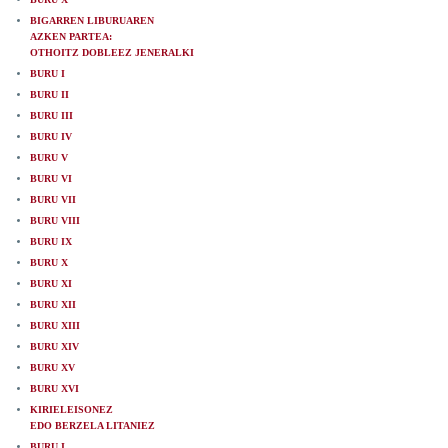
BIGARREN LIBURUAREN
AZKEN PARTEA:
OTHOITZ DOBLEEZ JENERALKI
BURU I
BURU II
BURU III
BURU IV
BURU V
BURU VI
BURU VII
BURU VIII
BURU IX
BURU X
BURU XI
BURU XII
BURU XIII
BURU XIV
BURU XV
BURU XVI
KIRIELEISONEZ
EDO BERZELA LITANIEZ
BURU I