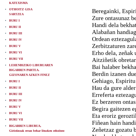
KATEXISMA
OTHOITZ GISA
Beregainki, Espir
SARTZEA
Zure ontasunaz be
BURU I
Handi dela bekhat
BURU II
Alabañan handiag
BURU III
Ordean eztezagula
BURU IV
Zerbitzaturen zar
BURU V
Erho dela, zeñak 
BURU VI
Aitziñetik obreta
BURU VII
LEHENBIZIKO LIBURUAREN
Bai halaber bekh
BIGARREN PARTEA.
Berdin izanen du
GIZONAREN AZKEN FINEZ
Gehiago, Espiritu
BURU I
Hau da gure alde
BURU II
Erreferta eztezag
BURU III
Ez berzeren ontas
BURU IV
BURU V
Begira gaitezen e
BURU VI
Eta eroriz gerozti
BURU VII
Fiñean hain handi
BIGARREN LIBURUA,
Zeñetzaz gozatu b
Giristinoak erran behar lituzken othoitzez