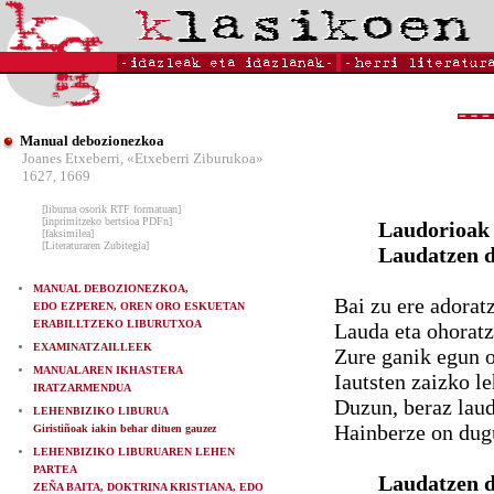
Manual debozionezkoa
Joanes Etxeberri, «Etxeberri Ziburukoa»
1627, 1669
[liburua osorik RTF formatuan]
[inprimitzeko bertsioa PDFn]
Laudorioak 
[faksimilea]
[Literaturaren Zubitegia]
Laudatzen d
MANUAL DEBOZIONEZKOA,
Bai zu ere adoratz
EDO EZPEREN, OREN ORO ESKUETAN
ERABILLTZEKO LIBURUTXOA
Lauda eta ohorat
EXAMINATZAILLEEK
Zure ganik egun 
MANUALAREN IKHASTERA
Iautsten zaizko le
IRATZARMENDUA
Duzun, beraz laud
LEHENBIZIKO LIBURUA
Hainberze on dug
Giristiñoak iakin behar dituen gauzez
LEHENBIZIKO LIBURUAREN LEHEN
PARTEA
Laudatzen 
ZEÑA BAITA, DOKTRINA KRISTIANA, EDO