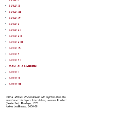
BURU II
BURU III
BURU IV
BURU V
BURU VI
BURU VII
BURU VIII
BURU IX
BURU X
BURU XI
MANUALA LABURKI
BURU I
BURU II
BURU III
Iturria:
Manual devotionezcoa edo ezperen oren oro
escuetan errabilltçeco liburutchoa
, Joannes Etxeberri
(faksimilea). Hordago, 1978
Azken berrikustea: 2006-06