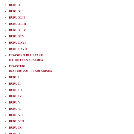
BURU XL
BURU XLI
BURU XLII
BURU XLIII
BURU XLIV
BURU XLV
BURU LXVI
BURU LXVII
ITSASOKO BIAIETAKO
OTHOITZEN ARALDEA
ITSASTURI
IRAKURTZAILLEARI ABISUA
BURU I
BURU II
BURU III
BURU IV
BURU V
BURU VI
BURU VII
BURU VIII
BURU IX
BURU X