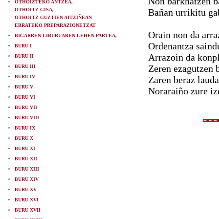
Non barkhatzen ba
OTHOIZTEKO ANTZEA,
OTHOITZ GISA,
Bañan urrikitu ga
OTHOITZ GUZTIEN AITZIÑEAN
ERRATEKO PREPARAZIONETZAT
Orain non da arra
BIGARREN LIBURUAREN LEHEN PARTEA,
Ordenantza saind
BURU I
Arrazoin da konpl
BURU II
Zeren ezagutzen b
BURU III
BURU IV
Zaren beraz lauda
BURU V
Noraraiño zure iz
BURU VI
BURU VII
BURU VIII
BURU IX
BURU X
BURU XI
BURU XII
BURU XIII
BURU XIV
BURU XV
BURU XVI
BURU XVII