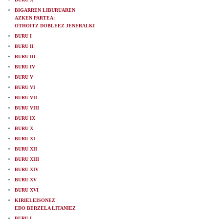
BIGARREN LIBURUAREN
AZKEN PARTEA:
OTHOITZ DOBLEEZ JENERALKI
BURU I
BURU II
BURU III
BURU IV
BURU V
BURU VI
BURU VII
BURU VIII
BURU IX
BURU X
BURU XI
BURU XII
BURU XIII
BURU XIV
BURU XV
BURU XVI
KIRIELEISONEZ
EDO BERZELA LITANIEZ
BURU I