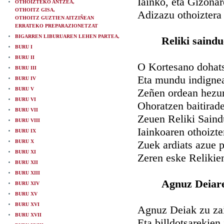
Iainko, eta Gizonar
OTHOIZTEKO ANTZEA,
OTHOITZ GISA,
Adizazu othoiztera 
OTHOITZ GUZTIEN AITZIÑEAN
ERRATEKO PREPARAZIONETZAT
BIGARREN LIBURUAREN LEHEN PARTEA,
Reliki saindu
BURU I
BURU II
O Kortesano dohats
BURU III
Eta mundu indignea
BURU IV
BURU V
Zeñen ordean hezur
BURU VI
Ohoratzen baitirade
BURU VII
Zeuen Reliki Saind
BURU VIII
Iainkoaren othoizte
BURU IX
BURU X
Zuek ardiats azue p
BURU XI
Zeren eske Relikien
BURU XII
BURU XIII
Agnuz Deiare
BURU XIV
BURU XV
BURU XVI
Agnuz Deiak zu zai
BURU XVII
Eta billdotsarekien