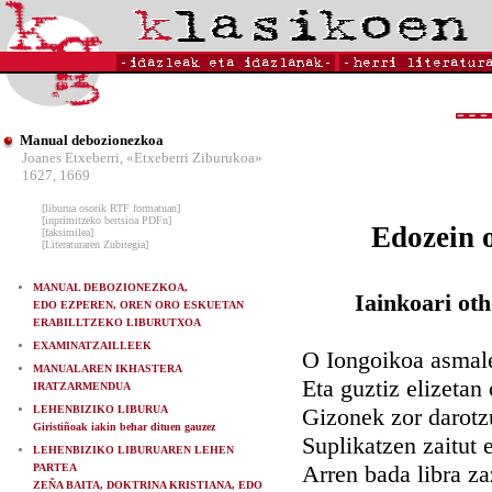
Manual debozionezkoa
Joanes Etxeberri, «Etxeberri Ziburukoa»
1627, 1669
[liburua osorik RTF formatuan]
[inprimitzeko bertsioa PDFn]
Edozein o
[faksimilea]
[Literaturaren Zubitegia]
MANUAL DEBOZIONEZKOA,
Iainkoari oth
EDO EZPEREN, OREN ORO ESKUETAN
ERABILLTZEKO LIBURUTXOA
EXAMINATZAILLEEK
O Iongoikoa asmale
MANUALAREN IKHASTERA
Eta guztiz elizetan
IRATZARMENDUA
LEHENBIZIKO LIBURUA
Gizonek zor darotz
Giristiñoak iakin behar dituen gauzez
Suplikatzen zaitut 
LEHENBIZIKO LIBURUAREN LEHEN
Arren bada libra z
PARTEA
ZEÑA BAITA, DOKTRINA KRISTIANA, EDO