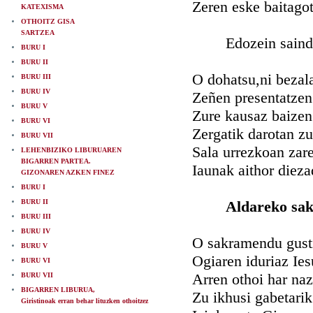
Zeren eske baitagot
KATEXISMA
OTHOITZ GISA
SARTZEA
Edozein saindure
BURU I
BURU II
O dohatsu,ni bezala 
BURU III
BURU IV
Zeñen presentatzen 
BURU V
Zure kausaz baizen
BURU VI
Zergatik darotan zu
BURU VII
Sala urrezkoan zare
LEHENBIZIKO LIBURUAREN
BIGARREN PARTEA.
Iaunak aithor diez
GIZONAREN AZKEN FINEZ
BURU I
BURU II
Aldareko sa
BURU III
BURU IV
O sakramendu gust
BURU V
Ogiaren iduriaz Iesu
BURU VI
Arren othoi har na
BURU VII
BIGARREN LIBURUA,
Zu ikhusi gabetari
Giristinoak erran behar lituzken othoitzez