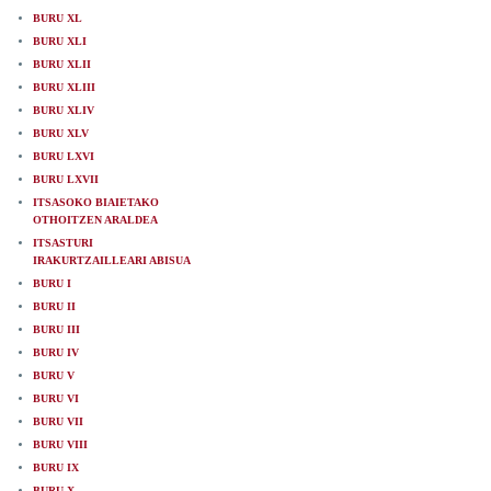
BURU XL
BURU XLI
BURU XLII
BURU XLIII
BURU XLIV
BURU XLV
BURU LXVI
BURU LXVII
ITSASOKO BIAIETAKO
OTHOITZEN ARALDEA
ITSASTURI
IRAKURTZAILLEARI ABISUA
BURU I
BURU II
BURU III
BURU IV
BURU V
BURU VI
BURU VII
BURU VIII
BURU IX
BURU X