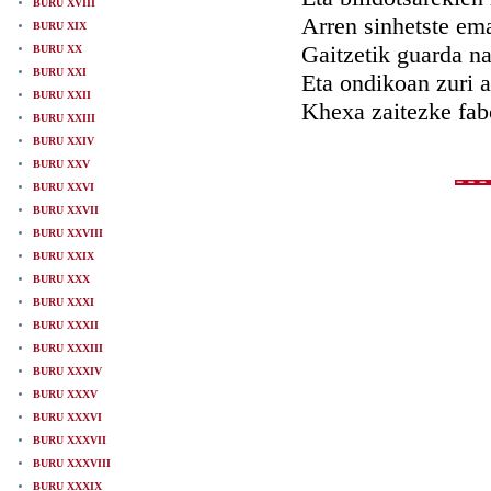
BURU XVIII
Arren sinhetste em
BURU XIX
Gaitzetik guarda n
BURU XX
BURU XXI
Eta ondikoan zuri 
BURU XXII
Khexa zaitezke fabo
BURU XXIII
BURU XXIV
BURU XXV
BURU XXVI
BURU XXVII
BURU XXVIII
BURU XXIX
BURU XXX
BURU XXXI
BURU XXXII
BURU XXXIII
BURU XXXIV
BURU XXXV
BURU XXXVI
BURU XXXVII
BURU XXXVIII
BURU XXXIX