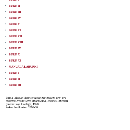
BURU II
BURU III
BURU IV
BURU V
BURU VI
BURU VII
BURU VIII
BURU IX
BURU X
BURU XI
MANUALA LABURKI
BURU I
BURU II
BURU III
Iturria:
Manual devotionezcoa edo ezperen oren oro
escuetan errabilltçeco liburutchoa
, Joannes Etxeberri
(faksimilea). Hordago, 1978
Azken berrikustea: 2006-06