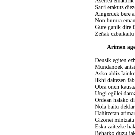
Aserrea ematurik
Sarri erakuts die
Aingeruek bere al
Non burura eman 
Gure ganik dire f
Zeñak ezbaikaitu
Arimen age
Deusik egiten ez
Mundanoek antsik
Asko aldiz Iainko
Ilkhi daitezen fab
Obra onen kausaz 
Ungi egillei daroz
Ordean halako di
Nola baitu deklara
Hañitzetan arima
Gizonei mintzatu 
Eska zaitezke hal
Beharko duzu iaki