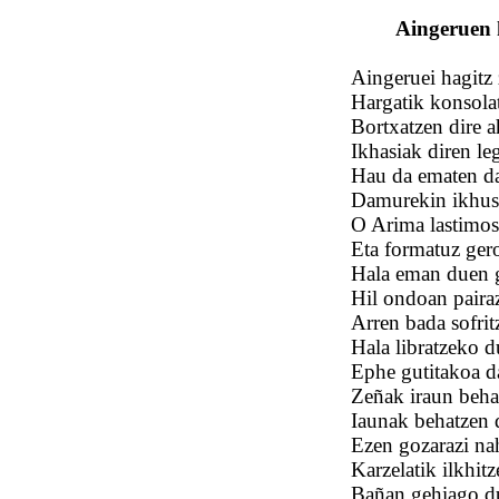
Aingeruen k
Aingeruei hagitz 
Hargatik konsolat
Bortxatzen dire ah
Ikhasiak diren leg
Hau da ematen da
Damurekin ikhust
O Arima lastimoso
Eta formatuz gero
Hala eman duen g
Hil ondoan paira
Arren bada sofrit
Hala libratzeko d
Ephe gutitakoa da
Zeñak iraun beha
Iaunak behatzen 
Ezen gozarazi nah
Karzelatik ilkhit
Bañan gehiago du