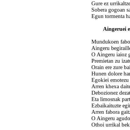
Gure ez urrikalt
Sobera gogoan sa
Egun tormenta ha
Aingeruei 
Mundukoen fabore
Aingeru begiraille
O Aingeru iaioz g
Premietan zu izat
Orain ere zure ba
Hunen dolore hand
Egokiei emotezu 
Arren khexa daite
Debozionez dezat
Eta limosnak part
Ezbaikaituzte egi
Arren fabora gait
O Aingeru agudoa 
Othoi urrikal bek