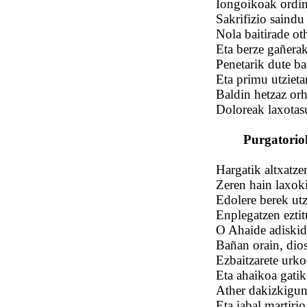
Iongoikoak ordin
Sakrifizio saindu
Nola baitirade ot
Eta berze gañerak
Penetarik dute ba
Eta primu utzieta
Baldin hetzaz orh
Doloreak laxotasu
Purgatorio
Hargatik altxatze
Zeren hain laxoki
Edolere berek utz
Enplegatzen eztit
O Ahaide adiskid
Bañan orain, dios
Ezbaitzarete urk
Eta ahaikoa gatik
Ather dakizkigun
Eta iabal martiri