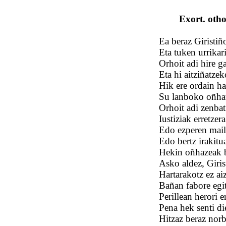
Exort. othoi
Ea beraz Giristiñ
Eta tuken urrikar
Orhoit adi hire g
Eta hi aitziñatze
Hik ere ordain ha
Su lanboko oñhatze
Orhoit adi zenbat
Iustiziak erretze
Edo ezperen mail
Edo bertz irakitua
Hekin oñhazeak 
Asko aldez, Giris
Hartarakotz ez ai
Bañan fabore egi
Perillean herori e
Pena hek senti di
Hitzaz beraz norba