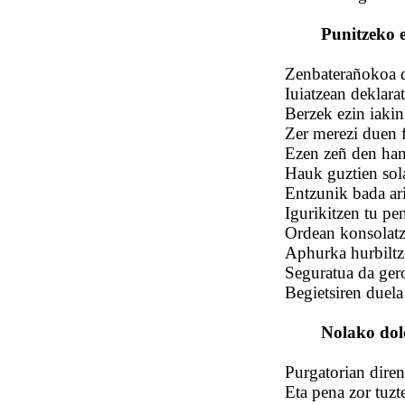
Punitzeko 
Zenbaterañokoa d
Iuiatzean deklara
Berzek ezin iakin
Zer merezi duen f
Ezen zeñ den hand
Hauk guztien sol
Entzunik bada ar
Igurikitzen tu pe
Ordean konsolatz
Aphurka hurbiltze
Seguratua da ger
Begietsiren duela
Nolako dol
Purgatorian dire
Eta pena zor tuzt