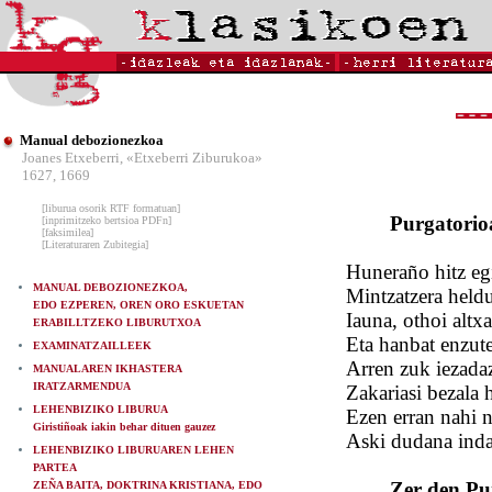
Manual debozionezkoa
Joanes Etxeberri, «Etxeberri Ziburukoa»
1627, 1669
[liburua osorik RTF formatuan]
Purgatorio
[inprimitzeko bertsioa PDFn]
[faksimilea]
[Literaturaren Zubitegia]
Huneraño hitz eg
MANUAL DEBOZIONEZKOA,
Mintzatzera held
EDO EZPEREN, OREN ORO ESKUETAN
Iauna, othoi altxa
ERABILLTZEKO LIBURUTXOA
Eta hanbat enzute
EXAMINATZAILLEEK
Arren zuk iezada
MANUALAREN IKHASTERA
IRATZARMENDUA
Zakariasi bezala h
LEHENBIZIKO LIBURUA
Ezen erran nahi 
Giristiñoak iakin behar dituen gauzez
Aski dudana indaz
LEHENBIZIKO LIBURUAREN LEHEN
PARTEA
Zer den Pu
ZEÑA BAITA, DOKTRINA KRISTIANA, EDO