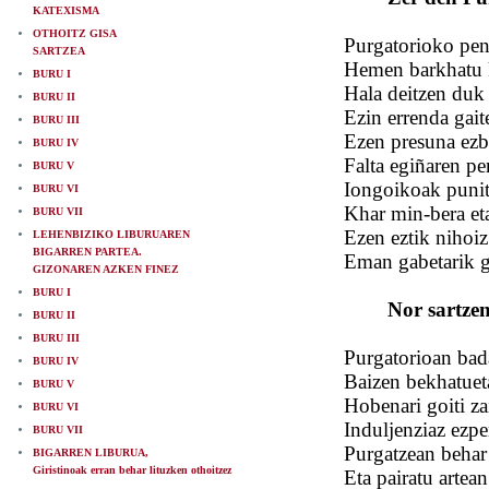
KATEXISMA
OTHOITZ GISA
Purgatorioko pena
SARTZEA
Hemen barkhatu k
BURU I
Hala deitzen duk 
BURU II
Ezin errenda gait
BURU III
Ezen presuna ezba
BURU IV
Falta egiñaren p
BURU V
Iongoikoak puni
BURU VI
Khar min-bera et
BURU VII
Ezen eztik nihoi
LEHENBIZIKO LIBURUAREN
BIGARREN PARTEA.
Eman gabetarik g
GIZONAREN AZKEN FINEZ
BURU I
Nor sartze
BURU II
BURU III
Purgatorioan bada
BURU IV
Baizen bekhatuet
BURU V
Hobenari goiti z
BURU VI
Induljenziaz ezpe
BURU VII
Purgatzean behar 
BIGARREN LIBURUA,
Giristinoak erran behar lituzken othoitzez
Eta pairatu artean