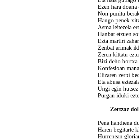
Ezen hara doana d
Non punitu berak 
Hango penek xit
Asma leitezela er
Hanbat etzuen sof
Ezta martiri zahar
Zenbat arimak ikh
Zeren kittatu ezt
Bizi deño bortxa 
Konfesioan manat
Elizaren zerbi be
Eta abusa eztezala
Ungi egin hutsez 
Purgan iduki ezt
Zertzaz dol
Pena handiena du
Haren begitarte k
Hurrenean gloria