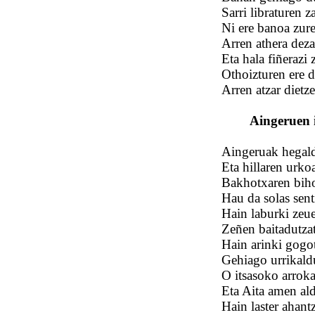
Sarri libraturen z
Ni ere banoa zure
Arren athera deza
Eta hala fiñerazi
Othoizturen ere di
Arren atzar dietz
Aingeruen i
Aingeruak hegald
Eta hillaren urkoa
Bakhotxaren bihot
Hau da solas sen
Hain laburki zeu
Zeñen baitadutza
Hain arinki gogo
Gehiago urrikald
O itsasoko arrok
Eta Aita amen ald
Hain laster ahant