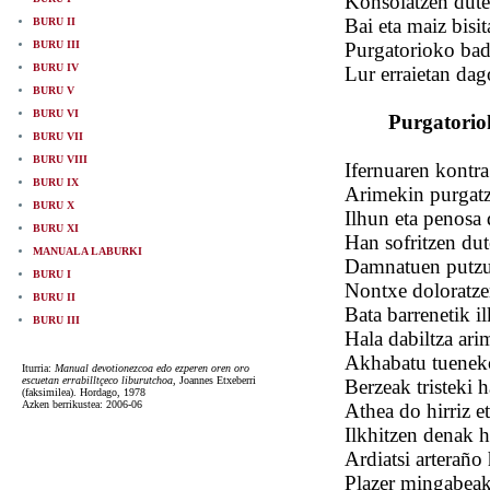
Konsolatzen dute
Bai eta maiz bisi
BURU II
BURU III
Purgatorioko bada
BURU IV
Lur erraietan dag
BURU V
BURU VI
Purgatorio
BURU VII
BURU VIII
Ifernuaren kontr
BURU IX
Arimekin purgatz
BURU X
Ilhun eta penosa 
BURU XI
Han sofritzen dut
MANUALA LABURKI
Damnatuen putzua
BURU I
Nontxe doloratzen
BURU II
Bata barrenetik il
BURU III
Hala dabiltza ar
Akhabatu tueneko
Iturria:
Manual devotionezcoa edo ezperen oren oro
escuetan errabilltçeco liburutchoa
, Joannes Etxeberri
Berzeak tristeki h
(faksimilea). Hordago, 1978
Azken berrikustea: 2006-06
Athea do hirriz e
Ilkhitzen denak h
Ardiatsi arteraño
Plazer mingabeak 