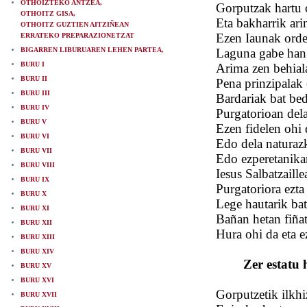
OTHOIZTEKO ANTZEA,
Gorputzak hartu o
OTHOITZ GISA,
Eta bakharrik ari
OTHOITZ GUZTIEN AITZIÑEAN
Ezen Iaunak orde
ERRATEKO PREPARAZIONETZAT
BIGARREN LIBURUAREN LEHEN PARTEA,
Laguna gabe han 
BURU I
Arima zen behial
BURU II
Pena prinzipalak 
BURU III
Bardariak bat bed
BURU IV
Purgatorioan dela
BURU V
Ezen fidelen ohi
BURU VI
Edo dela naturazk
BURU VII
Edo ezperetanika
BURU VIII
Iesus Salbatzaille
BURU IX
Purgatoriora ezta
BURU X
Lege hautarik bat
BURU XI
Bañan hetan fiña
BURU XII
Hura ohi da eta e
BURU XIII
BURU XIV
Zer estatu 
BURU XV
BURU XVI
Gorputzetik ilkhi
BURU XVII