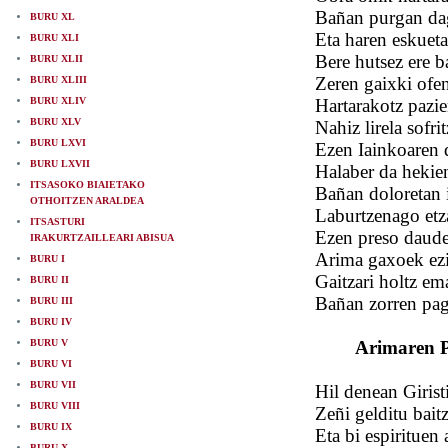
Bañan purgan dag
BURU XL
Eta haren eskueta
BURU XLI
Bere hutsez ere 
BURU XLII
Zeren gaixki ofen
BURU XLIII
BURU XLIV
Hartarakotz pazie
BURU XLV
Nahiz lirela sofr
BURU LXVI
Ezen Iainkoaren 
BURU LXVII
Halaber da hekiena
ITSASOKO BIAIETAKO
Bañan doloretan i
OTHOITZEN ARALDEA
Laburtzenago etz
ITSASTURI
Ezen preso daudez
IRAKURTZAILLEARI ABISUA
Arima gaxoek ezi
BURU I
Gaitzari holtz em
BURU II
Bañan zorren pag
BURU III
BURU IV
BURU V
Arimaren P
BURU VI
BURU VII
Hil denean Girist
BURU VIII
Zeñi gelditu bait
BURU IX
Eta bi espirituen 
BURU X