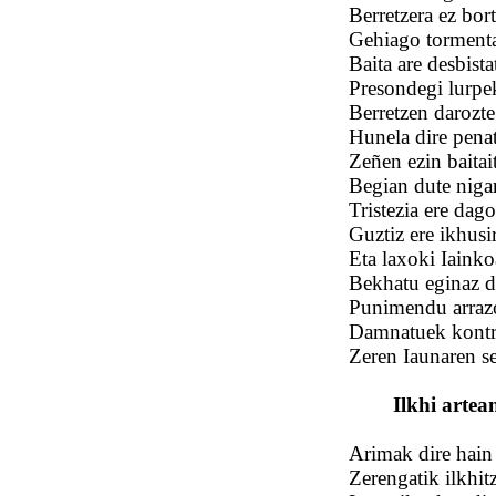
Berretzera ez bor
Gehiago tormenta
Baita are desbist
Presondegi lurpek
Berretzen darozt
Hunela dire pena
Zeñen ezin baitai
Begian dute niga
Tristezia ere dago
Guztiz ere ikhusir
Eta laxoki Iainkoa
Bekhatu eginaz d
Punimendu arrazo
Damnatuek kontra
Zeren Iaunaren se
Ilkhi artea
Arimak dire hain 
Zerengatik ilkhitz