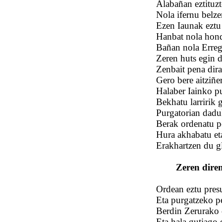
Alabañan eztituzt
Nola ifernu belz
Ezen Iaunak eztu
Hanbat nola honda
Bañan nola Erreg
Zeren huts egin 
Zenbait pena dira
Gero bere aitziñe
Halaber Iainko pu
Bekhatu larririk 
Purgatorian dadu
Berak ordenatu p
Hura akhabatu eta
Erakhartzen du gl
Zeren dire
Ordean eztu pres
Eta purgatzeko pe
Berdin Zerurako d
Eta hala gutiago