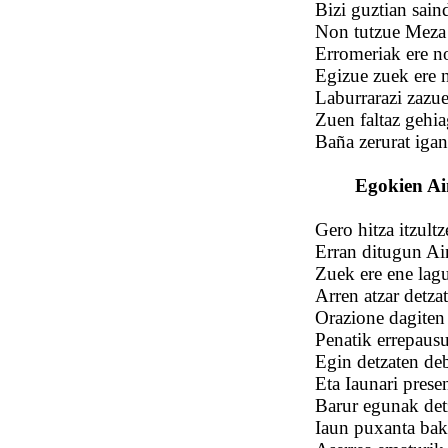
Bizi guztian sain
Non tutzue Meza 
Erromeriak ere no
Egizue zuek ere 
Laburrarazi zazu
Zuen faltaz gehia
Baña zerurat igan
Egokien Ain
Gero hitza itzult
Erran ditugun Ain
Zuek ere ene lagu
Arren atzar detza
Orazione dagiten 
Penatik errepausur
Egin detzaten de
Eta Iaunari presen
Barur egunak detz
Iaun puxanta bak