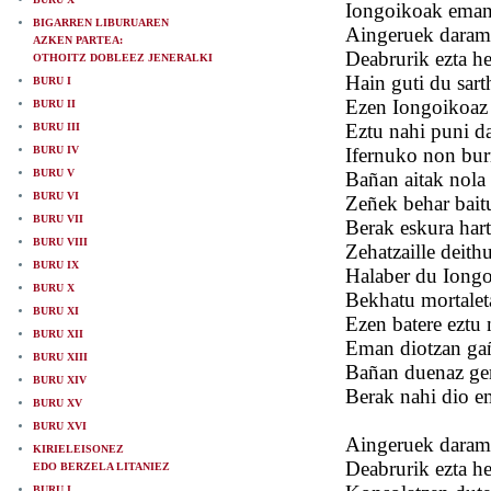
Iongoikoak eman 
BIGARREN LIBURUAREN
Aingeruek darama
AZKEN PARTEA:
Deabrurik ezta her
OTHOITZ DOBLEEZ JENERALKI
Hain guti du sar
BURU I
Ezen Iongoikoaz 
BURU II
Eztu nahi puni d
BURU III
BURU IV
Ifernuko non bur
BURU V
Bañan aitak nola 
BURU VI
Zeñek behar bait
BURU VII
Berak eskura har
BURU VIII
Zehatzaille deith
BURU IX
Halaber du Iongo
BURU X
Bekhatu mortaleta
BURU XI
Ezen batere eztu 
BURU XII
Eman diotzan gañ
BURU XIII
Bañan duenaz ger
BURU XIV
Berak nahi dio em
BURU XV
BURU XVI
Aingeruek darama
KIRIELEISONEZ
Deabrurik ezta her
EDO BERZELA LITANIEZ
BURU I