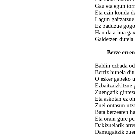
Gau eta egun tor
Eta ezin konda d
Lagun gaitzatzue
Ez baduzue gogor
Hau da arima gaxo
Galdetzen dutela 
Berze erre
Baldin ezbada odo
Berriz hunela dit
O esker gabeko u
Ezbaitzaizkitzue 
Zuengatik ginteze
Eta askotan ez oh
Zuei ontasun utzt
Bata berzearen ha
Eta orain gure pe
Dakizuelarik arr
Damugaitzik zuen