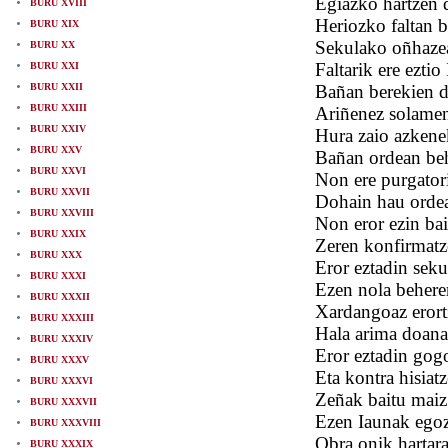
Egiazko hartzen 
BURU XVIII
Heriozko faltan b
BURU XIX
Sekulako oñhazea
BURU XX
Faltarik ere ezti
BURU XXI
BURU XXII
Bañan berekien di
BURU XXIII
Ariñenez solamen
BURU XXIV
Hura zaio azkene
BURU XXV
Bañan ordean beh
BURU XXVI
Non ere purgator
BURU XXVII
Dohain hau ordea
BURU XXVIII
Non eror ezin bait
BURU XXIX
Zeren konfirmatz
BURU XXX
Eror eztadin seku
BURU XXXI
Ezen nola behere
BURU XXXII
Xardangoaz erortz
BURU XXXIII
Hala arima doana
BURU XXXIV
Eror eztadin gogo
BURU XXXV
Eta kontra hisiat
BURU XXXVI
Zeñak baitu maiz 
BURU XXXVII
Ezen Iaunak egozt
BURU XXXVIII
Obra onik hartara
BURU XXXIX