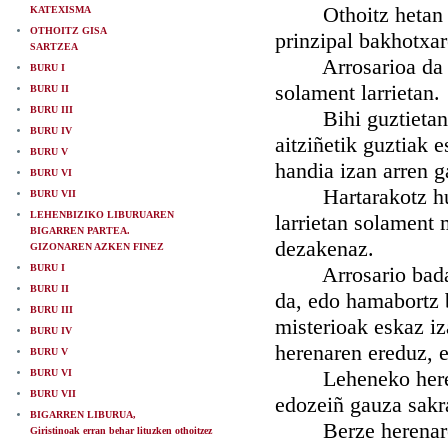
Othoitz hetan dire
KATEXISMA
OTHOITZ GISA
prinzipal bakhotxa
SARTZEA
Arrosarioa da ora
BURU I
solament larrietan.
BURU II
BURU III
Bihi guztietan ald
BURU IV
aitziñetik guztiak e
BURU V
handia izan arren g
BURU VI
Hartarakotz hunet
BURU VII
LEHENBIZIKO LIBURUAREN
larrietan solament 
BIGARREN PARTEA.
dezakenaz.
GIZONAREN AZKEN FINEZ
BURU I
Arrosario bada bih
BURU II
da, edo hamabortz b
BURU III
misterioak eskaz iz
BURU IV
herenaren ereduz, e
BURU V
Leheneko herenare
BURU VI
BURU VII
edozeiñ gauza sakra
BIGARREN LIBURUA,
Berze herenaren e
Giristinoak erran behar lituzken othoitzez