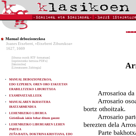
Manual debozionezkoa
Joanes Etxeberri, «Etxeberri Ziburukoa»
1627, 1669
[liburua osorik RTF formatuan]
[inprimitzeko bertsioa PDFn]
Ar
[faksimilea]
[Literaturaren Zubitegia]
MANUAL DEBOZIONEZKOA,
EDO EZPEREN, OREN ORO ESKUETAN
ERABILLTZEKO LIBURUTXOA
Arrosarioa da os
EXAMINATZAILLEEK
Arrosario osoa da 
MANUALAREN IKHASTERA
IRATZARMENDUA
bortz othoitzak.
LEHENBIZIKO LIBURUA
Arrosario partea d
Giristiñoak iakin behar dituen gauzez
berezten dela Arros
LEHENBIZIKO LIBURUAREN LEHEN
PARTEA
Parte bakhotxak b
ZEÑA BAITA, DOKTRINA KRISTIANA, EDO