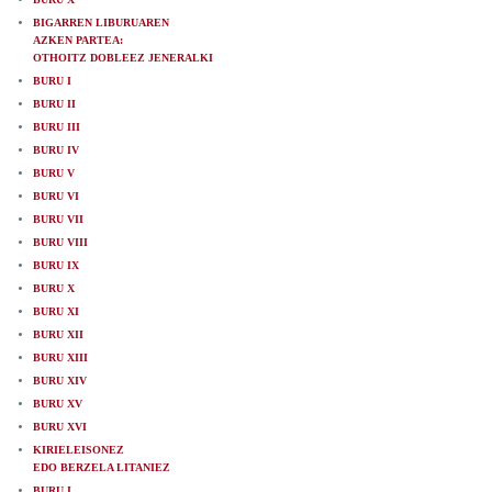
BIGARREN LIBURUAREN
AZKEN PARTEA:
OTHOITZ DOBLEEZ JENERALKI
BURU I
BURU II
BURU III
BURU IV
BURU V
BURU VI
BURU VII
BURU VIII
BURU IX
BURU X
BURU XI
BURU XII
BURU XIII
BURU XIV
BURU XV
BURU XVI
KIRIELEISONEZ
EDO BERZELA LITANIEZ
BURU I