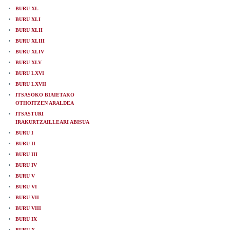
BURU XL
BURU XLI
BURU XLII
BURU XLIII
BURU XLIV
BURU XLV
BURU LXVI
BURU LXVII
ITSASOKO BIAIETAKO
OTHOITZEN ARALDEA
ITSASTURI
IRAKURTZAILLEARI ABISUA
BURU I
BURU II
BURU III
BURU IV
BURU V
BURU VI
BURU VII
BURU VIII
BURU IX
BURU X