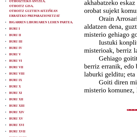
akhabatzeko eskaz d
OTHOIZTEKO ANTZEA,
OTHOITZ GISA,
orobat sujekt komun
OTHOITZ GUZTIEN AITZIÑEAN
ERRATEKO PREPARAZIONETZAT
Orain Arrosario h
BIGARREN LIBURUAREN LEHEN PARTEA,
aldatzen dena, guzt
BURU I
misterio gehiago go
BURU II
Iustuki konplitze
BURU III
BURU IV
misterioak, berriz l
BURU V
Gehiago goititzen
BURU VI
berriz erranik, edo 
BURU VII
laburki gelditu; et
BURU VIII
BURU IX
Goiti diren mister
BURU X
misterio komunez, 
BURU XI
BURU XII
BURU XIII
BURU XIV
BURU XV
BURU XVI
BURU XVII