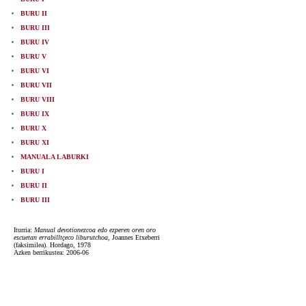
BURU II
BURU III
BURU IV
BURU V
BURU VI
BURU VII
BURU VIII
BURU IX
BURU X
BURU XI
MANUALA LABURKI
BURU I
BURU II
BURU III
Iturria:
Manual devotionezcoa edo ezperen oren oro
escuetan errabilltçeco liburutchoa
, Joannes Etxeberri
(faksimilea). Hordago, 1978
Azken berrikustea: 2006-06