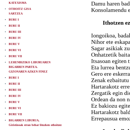
Damu haren bada
KATEXISMA
Konsolamendu e
OTHOITZ GISA
SARTZEA
BURU I
Ithotzen e
BURU II
BURU III
Iongoikoa, badak
BURU IV
Nihor ete eskapa
BURU V
Sagar asikiak z
BURU VI
Onhatzetik baita
BURU VII
Itsasoan egiten 
LEHENBIZIKO LIBURUAREN
Eta lurrea bent
BIGARREN PARTEA.
GIZONAREN AZKEN FINEZ
Gero ere eskerra
BURU I
Zenak ezbaitutu
BURU II
Hartarakotz erre
BURU III
Zergatik egin di
BURU IV
Ordean da non na
BURU V
Ez bakiozu egite
BURU VI
Hartarakotz bald
BURU VII
Errepausua emoz
BIGARREN LIBURUA,
Giristinoak erran behar lituzken othoitzez