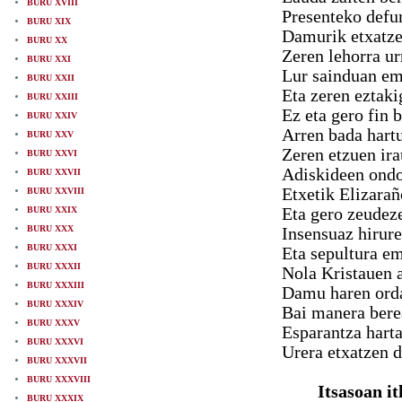
BURU XVIII
Presenteko defu
BURU XIX
Damurik etxatze
BURU XX
Zeren lehorra ur
BURU XXI
Lur sainduan em
BURU XXII
Eta zeren eztaki
BURU XXIII
Ez eta gero fin 
BURU XXIV
Arren bada hart
BURU XXV
Zeren etzuen ira
BURU XXVI
Adiskideen ondot
BURU XXVII
Etxetik Elizara
BURU XXVIII
BURU XXIX
Eta gero zeudez
BURU XXX
Insensuaz hirure
BURU XXXI
Eta sepultura e
BURU XXXII
Nola Kristauen a
BURU XXXIII
Damu haren orda
BURU XXXIV
Bai manera bere
BURU XXXV
Esparantza harta
BURU XXXVI
Urera etxatzen d
BURU XXXVII
BURU XXXVIII
Itsasoan i
BURU XXXIX