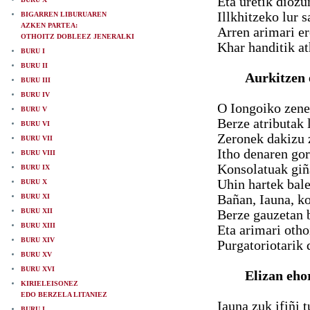
Eta uretik diozu
Illkhitzeko lur 
BIGARREN LIBURUAREN
AZKEN PARTEA:
Arren arimari e
OTHOITZ DOBLEEZ JENERALKI
Khar handitik a
BURU I
BURU II
Aurkitzen 
BURU III
BURU IV
O Iongoiko zene
BURU V
Berze atributak 
BURU VI
Zeronek dakizu z
BURU VII
Itho denaren gor
BURU VIII
Konsolatuak giñ
BURU IX
Uhin hartek bale
BURU X
BURU XI
Bañan, Iauna, ko
BURU XII
Berze gauzetan 
BURU XIII
Eta arimari otho
BURU XIV
Purgatoriotarik 
BURU XV
BURU XVI
Elizan eho
KIRIELEISONEZ
EDO BERZELA LITANIEZ
Iauna zuk ifiñi 
BURU I