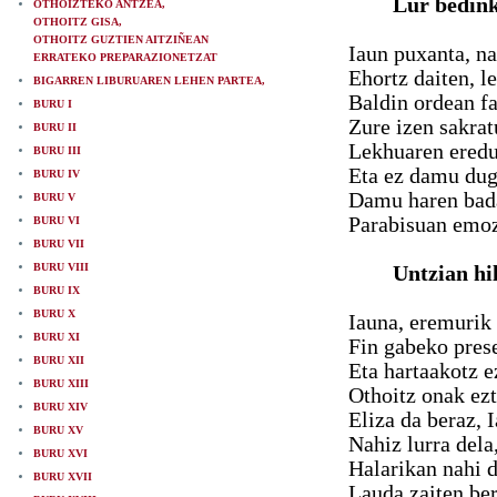
Lur bedink
OTHOIZTEKO ANTZEA,
OTHOITZ GISA,
OTHOITZ GUZTIEN AITZIÑEAN
Iaun puxanta, na
ERRATEKO PREPARAZIONETZAT
Ehortz daiten, l
BIGARREN LIBURUAREN LEHEN PARTEA,
Baldin ordean f
BURU I
Zure izen sakrat
BURU II
Lekhuaren eredu
BURU III
Eta ez damu dug
BURU IV
Damu haren bada 
BURU V
Parabisuan emoz
BURU VI
BURU VII
BURU VIII
Untzian hi
BURU IX
BURU X
Iauna, eremurik 
BURU XI
Fin gabeko prese
BURU XII
Eta hartaakotz e
BURU XIII
Othoitz onak ezt
BURU XIV
Eliza da beraz, 
BURU XV
Nahiz lurra dela
BURU XVI
Halarikan nahi 
BURU XVII
Lauda zaiten be