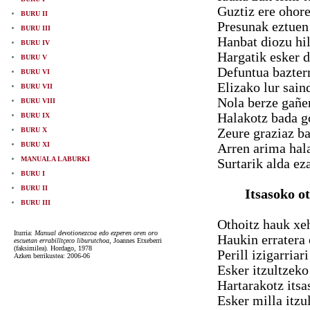
Guztiz ere ohore
BURU II
Presunak eztuen 
BURU III
Hanbat diozu hil
BURU IV
Hargatik esker d
BURU V
Defuntua bazterr
BURU VI
Elizako lur sain
BURU VII
Nola berze gañe
BURU VIII
Halakotz bada go
BURU IX
BURU X
Zeure graziaz ba
BURU XI
Arren arima hal
MANUALA LABURKI
Surtarik alda ez
BURU I
BURU II
Itsasoko o
BURU III
Othoitz hauk xeh
Iturria:
Manual devotionezcoa edo ezperen oren oro
Haukin erratera 
escuetan errabilltçeco liburutchoa
, Joannes Etxeberri
(faksimilea). Hordago, 1978
Perill izigarriar
Azken berrikustea: 2006-06
Esker itzultzeko
Hartarakotz itsas
Esker milla itzu