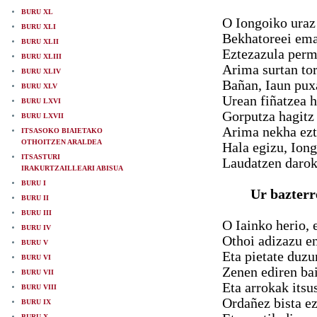
BURU XL
O Iongoiko uraz 
BURU XLI
Bekhatoreei ema
BURU XLII
Eztezazula perme
BURU XLIII
Arima surtan to
BURU XLIV
Bañan, Iaun puxa
BURU XLV
Urean fiñatzea h
BURU LXVI
Gorputza hagitz
BURU LXVII
Arima nekha ezta
ITSASOKO BIAIETAKO
OTHOITZEN ARALDEA
Hala egizu, Iong
ITSASTURI
Laudatzen daroku
IRAKURTZAILLEARI ABISUA
BURU I
Ur bazterr
BURU II
BURU III
O Iainko herio, 
BURU IV
Othoi adizazu en
BURU V
Eta pietate duz
BURU VI
Zenen ediren bai
BURU VII
Eta arrokak itsu
BURU VIII
Ordañez bista ez
BURU IX
BURU X