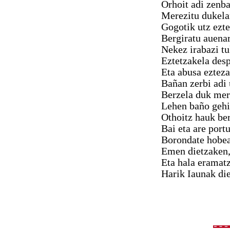
Orhoit adi zenba
Merezitu dukela
Gogotik utz ezte
Bergiratu auenar
Nekez irabazi tu
Eztetzakela desp
Eta abusa ezteza
Bañan zerbi adi 
Berzela duk mere
Lehen baño gehi
Othoitz hauk ber
Bai eta are port
Borondate hobea
Emen dietzaken, 
Eta hala eramatz
Harik Iaunak die