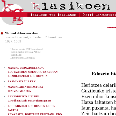
Manual debozionezkoa
Joanes Etxeberri, «Etxeberri Ziburukoa»
1627, 1669
[liburua osorik RTF formatuan]
[inprimitzeko bertsioa PDFn]
[faksimilea]
[Literaturaren Zubitegia]
MANUAL DEBOZIONEZKOA,
EDO EZPEREN, OREN ORO ESKUETAN
Edozein bi
ERABILLTZEKO LIBURUTXOA
EXAMINATZAILLEEK
Heriotzea delarik
MANUALAREN IKHASTERA
Guztietako trist
IRATZARMENDUA
Ezen nihor kons
LEHENBIZIKO LIBURUA
Giristiñoak iakin behar dituen gauzez
Hatsa faltatzen 
LEHENBIZIKO LIBURUAREN LEHEN
Iaun puxanta, ha
PARTEA
Zeñi baitzaio bi
ZEÑA BAITA, DOKTRINA KRISTIANA, EDO