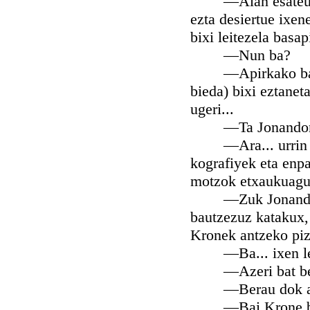
—Alan esateutsoe 
ezta desiertue ixe
bixi leitezela basap
—Nun ba?
—Apirkako basamo
bieda) bixi eztanet
ugeri...
—Ta Jonandon, Api
—Ara... urrin esa
kografiyek eta enpa
motzok etxaukuaguz
—Zuk Jonandon, b
bautzezuz katakux,
Kronek antzeko pizt
—Ba... ixen leit
—Azeri bat be eli
—Berau dok au az
—Bai Krone be. A