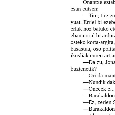
Onantxe eztabaida
esan eutsen:
—Tire, tire erriel
yuat. Erriel bi eze
erlak noz batuko et
eban errial bi ardur
osteko korta-argira
basastua, oso polit
ikusliak euren arti
—Da zu, Jonandon,
buztenetik?
—Ori da mantso eg
—Nundik dakarr
—Oneeek e... desi
—Barakaldon
—Ez, zerien Soc
—Barakaldon ezt