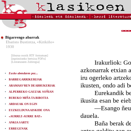
Bigarrengo abarrak
Ebaristo Bustintza, «Kirikiño»
1930
[liburua osorik RTF formatuan]
[inprimitzeko bertsioa PDFn]
Irakurliok: Gomu
[Literaturaren Zubitegia]
azkonarrak etxian 
Eusko abendaren poz...
iru ogerleko artzek
BARREGARRIKERIJAK
ikusten, ondo adi b
ARAMAIO'REN DEABRUKERIAK
Eurekandik begiri
ALPERREKO GAUZAK SOÑIAN
BURUKO MIÑA TA BIBOTIA
ikusita esan be eie
ARDAUAK ON EGIN
—Esango ñeukek oi
EUZKELDUNA AISKIDE ONA
dauela.
«AURREZ-AURRE BAT»
Baña berak deitut
ANKIA SARTU
ERREGENAK
antxe gelditu zan e