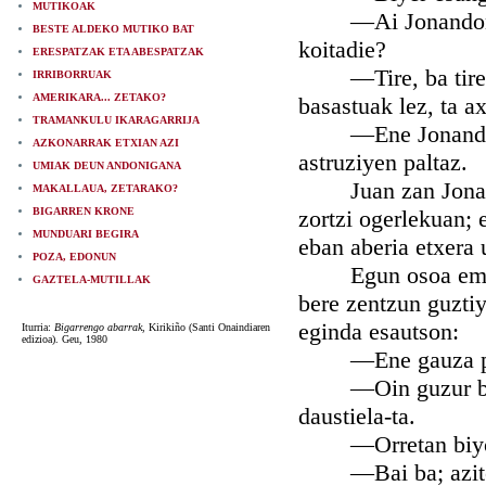
MUTIKOAK
—Ai Jonandon! An
BESTE ALDEKO MUTIKO BAT
koitadie?
ERESPATZAK ETA ABESPATZAK
—Tire, ba tire; as
IRRIBORRUAK
AMERIKARA... ZETAKO?
basastuak lez, ta a
TRAMANKULU IKARAGARRIJA
—Ene Jonandon abe
AZKONARRAK ETXIAN AZI
astruziyen paltaz.
UMIAK DEUN ANDONIGANA
Juan zan Jonandon 
MAKALLAUA, ZETARAKO?
BIGARREN KRONE
zortzi ogerlekuan; e
MUNDUARI BEGIRA
eban aberia etxera 
POZA, EDONUN
Egun osoa emon eb
GAZTELA-MUTILLAK
bere zentzun guztiy
eginda esautson:
Iturria:
Bigarrengo abarrak
, Kirikiño (Santi Onaindiaren
edizioa). Geu, 1980
—Ene gauza politag
—Oin guzur bat as
daustiela-ta.
—Orretan biyok al
—Bai ba; aziteko 