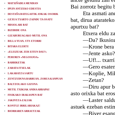
MATXIÑADEA MENDIAN
Bai zorrotz begitu 
IPUIN ANTZEKO EDESTIA
Eta asmati andija
DESTAÑA BATEGAITIK ANKAK OSORIK
bat, dirua ataratek
GEXUA TXARTO ZAINDU TA OSATU
MISIOLARI BAT
apurtxu bat?
BIZIBIDE ONA
Etxera eldu zani
GIZABURUAGAKO MUTIL ONA
—Da? Ikusiozu 
BILLA YUAN, UTS ETORRI
—Krone bera ez; 
BITARA ULERTU
—Jente asko?
«ELEIZEAK ZER EITEN DAU?»
PERUREN «NEGOSIJOA»
—Uf!... txarrikeri
BARRIKETAK
—Gero esaten da g
ZARATA ITXELAK
—Koplie, Mikele, 
LAKARATZA SARTU
—Zetan?
ZENTZUDUNA BARRUAN, ZORUA KANPUAN
BALTZOLAKO GIZONA
—Diru apur bat ir
MUTIL TXIKIAK ANDIA ARRAPAU
asto orixka bat eros
FISIKAKO IRAKASPEN BAT
—Laster saldukotz
JAKINTZA-ZALIAK
astuek ezeban esti
KONTUZ IRRILARIAKAZ!
BIORRAREN ARRAUTZAK
—Biyer esangotzu