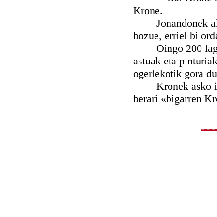
Krone.
Jonandonek alde e
bozue, erriel bi or
Oingo 200 lagun b
astuak eta pinturia
ogerlekotik gora du
Kronek asko irab
berari «bigarren K