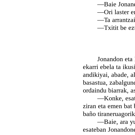
—Baie Jonandon ar
—Ori laster erreme
—Ta arrantzaik 
—Txitit be eztab
Jonandon eta Mike
ekarri ebela ta iku
andikiyai, abade, a
basastua, zabalgund
ordaindu biarrak, a
—Konke, esateban,
ziran eta emen bat 
baño tiraneruagorik!
—Baie, ara yuetie
esateban Jonandon