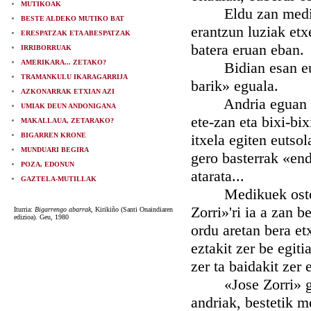
MUTIKOAK
Eldu zan medikuar
BESTE ALDEKO MUTIKO BAT
erantzun luziak etx
ERESPATZAK ETA ABESPATZAK
batera eruan eban.
IRRIBORRUAK
AMERIKARA... ZETAKO?
Bidian esan eutson
TRAMANKULU IKARAGARRIJA
barik» eguala.
AZKONARRAK ETXIAN AZI
Andria eguan lekur
UMIAK DEUN ANDONIGANA
ete-zan eta bixi-bix
MAKALLAUA, ZETARAKO?
BIGARREN KRONE
itxela egiten eutsol
MUNDUARI BEGIRA
gero basterrak «end
POZA, EDONUN
atarata...
GAZTELA-MUTILLAK
Medikuek ostera p
Zorri»'ri ia a zan b
Iturria:
Bigarrengo abarrak
, Kirikiño (Santi Onaindiaren
edizioa). Geu, 1980
ordu aretan bera etx
eztakit zer be egiti
zer ta baidakit zer
«Jose Zorri» gixaj
andriak, bestetik 