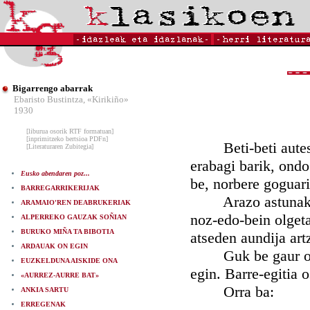
Bigarrengo abarrak
Ebaristo Bustintza, «Kirikiño»
1930
[liburua osorik RTF formatuan]
[inprimitzeko bertsioa PDFn]
Beti-beti autesku
[Literaturaren Zubitegia]
erabagi barik, ondo
Eusko abendaren poz...
be, norbere goguar
BARREGARRIKERIJAK
Arazo astunak era
ARAMAIO'REN DEABRUKERIAK
noz-edo-bein olgeta
ALPERREKO GAUZAK SOÑIAN
BURUKO MIÑA TA BIBOTIA
atseden aundija art
ARDAUAK ON EGIN
Guk be gaur orixe
EUZKELDUNA AISKIDE ONA
egin. Barre-egitia 
«AURREZ-AURRE BAT»
Orra ba:
ANKIA SARTU
ERREGENAK