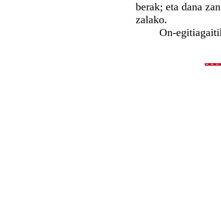
berak; eta dana zan
zalako.
On-egitiagaitik a