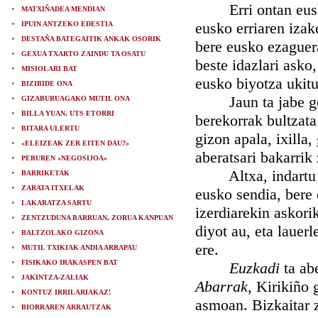
Erri ontan euskota
MATXIÑADEA MENDIAN
eusko erriaren izak
IPUIN ANTZEKO EDESTIA
DESTAÑA BATEGAITIK ANKAK OSORIK
bere eusko ezaguera
GEXUA TXARTO ZAINDU TA OSATU
beste idazlari asko,
MISIOLARI BAT
eusko biyotza ukitu
BIZIBIDE ONA
Jaun ta jabe genu
GIZABURUAGAKO MUTIL ONA
BILLA YUAN, UTS ETORRI
berekorrak bultzat
BITARA ULERTU
gizon apala, ixilla,
«ELEIZEAK ZER EITEN DAU?»
aberatsari bakarrik
PERUREN «NEGOSIJOA»
Altxa, indartu ba
BARRIKETAK
ZARATA ITXELAK
eusko sendia, bere 
LAKARATZA SARTU
izerdiarekin askori
ZENTZUDUNA BARRUAN, ZORUA KANPUAN
diyot au, eta lauer
BALTZOLAKO GIZONA
ere.
MUTIL TXIKIAK ANDIA ARRAPAU
FISIKAKO IRAKASPEN BAT
Euzkadi
ta abe
JAKINTZA-ZALIAK
Abarrak
, Kirikiño 
KONTUZ IRRILARIAKAZ!
asmoan. Bizkaitar z
BIORRAREN ARRAUTZAK