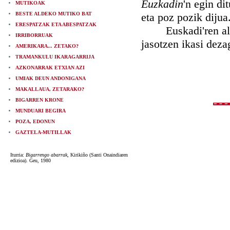
Euzkadin
'n egin di
MUTIKOAK
BESTE ALDEKO MUTIKO BAT
eta poz pozik dijua
ERESPATZAK ETA ABESPATZAK
Euskadi'ren alde, 
IRRIBORRUAK
jasotzen ikasi deza
AMERIKARA... ZETAKO?
TRAMANKULU IKARAGARRIJA
AZKONARRAK ETXIAN AZI
UMIAK DEUN ANDONIGANA
MAKALLAUA, ZETARAKO?
BIGARREN KRONE
MUNDUARI BEGIRA
POZA, EDONUN
GAZTELA-MUTILLAK
Iturria:
Bigarrengo abarrak
, Kirikiño (Santi Onaindiaren
edizioa). Geu, 1980