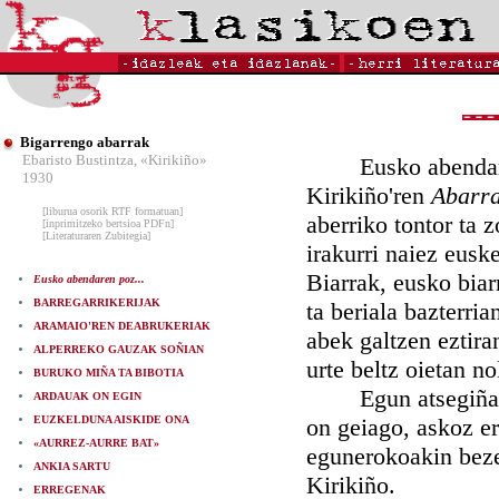
Bigarrengo abarrak
Ebaristo Bustintza, «Kirikiño»
Eusko abendaren p
1930
Kirikiño'ren
Abarr
[liburua osorik RTF formatuan]
aberriko tontor ta 
[inprimitzeko bertsioa PDFn]
[Literaturaren Zubitegia]
irakurri naiez euske
Biarrak, eusko biar
Eusko abendaren poz...
BARREGARRIKERIJAK
ta beriala bazterri
ARAMAIO'REN DEABRUKERIAK
abek galtzen eztira
ALPERREKO GAUZAK SOÑIAN
urte beltz oietan n
BURUKO MIÑA TA BIBOTIA
Egun atsegiña iku
ARDAUAK ON EGIN
EUZKELDUNA AISKIDE ONA
on geiago, askoz er
«AURREZ-AURRE BAT»
egunerokoakin bez
ANKIA SARTU
Kirikiño.
ERREGENAK