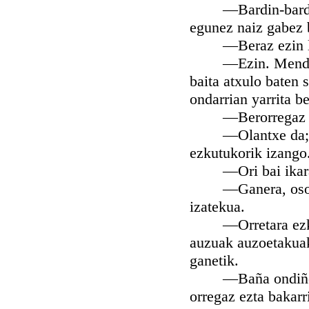
—Bardin-bardin ba
egunez naiz gabez 
—Beraz ezin lei 
—Ezin. Menditarte
baita atxulo baten s
ondarrian yarrita b
—Berorregaz ordu
—Olantxe da; tram
ezkutukorik izango
—Ori bai ikarag
—Ganera, oso merk
izatekua.
—Orretara ezkero
auzuak auzoetakuak
ganetik.
—Baña ondiño ezt
orregaz ezta bakarr