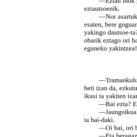
—Eztau iñok gogor
eztautsoenik.
—Nor asartuko da 
esaten, bere gogua
yakingo dautsoe-ta
obarik eztago ori 
eguneko yakintzea!
—Tramankulu orrek
beti izan da, ezkut
ikusi ta yakiten iza
—Bai ezta? Eta n
—Jaungoikuak dan 
ta bai-daki.
—Oi bai, ori ba
—Eta beragaz zeru