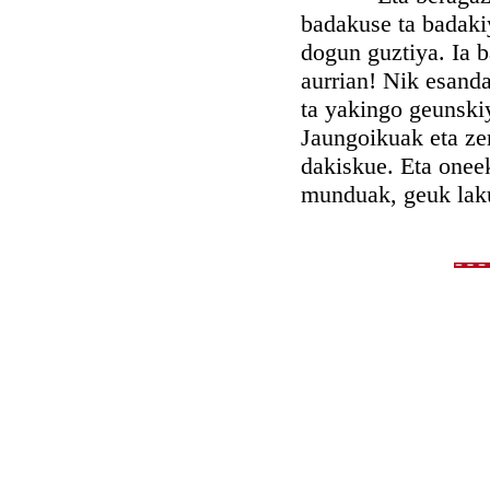
badakuse ta badakiy
dogun guztiya. Ia b
aurrian! Nik esand
ta yakingo geunski
Jaungoikuak eta ze
dakiskue. Eta oneek
munduak, geuk laku