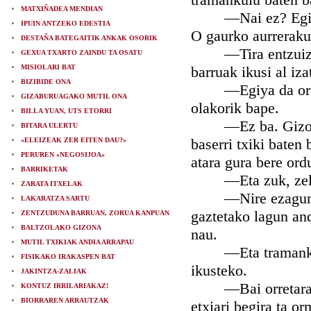
MATXIÑADEA MENDIAN
—Nai ez? Egin-egi
IPUIN ANTZEKO EDESTIA
O gaurko aurreraku
DESTAÑA BATEGAITIK ANKAK OSORIK
—Tira entzuizu ba
GEXUA TXARTO ZAINDU TA OSATU
MISIOLARI BAT
barruak ikusi al iz
BIZIBIDE ONA
—Egiya da ori gero
GIZABURUAGAKO MUTIL ONA
olakorik bape.
BILLA YUAN, UTS ETORRI
—Ez ba. Gizon asm
BITARA ULERTU
baserri txiki baten
«ELEIZEAK ZER EITEN DAU?»
PERUREN «NEGOSIJOA»
atara gura bere ordu
BARRIKETAK
—Eta zuk, zelan 
ZARATA ITXELAK
—Nire ezagun inji
LAKARATZA SARTU
gaztetako lagun and
ZENTZUDUNA BARRUAN, ZORUA KANPUAN
BALTZOLAKO GIZONA
nau.
MUTIL TXIKIAK ANDIA ARRAPAU
—Eta tramankulu o
FISIKAKO IRAKASPEN BAT
ikusteko.
JAKINTZA-ZALIAK
—Bai orretarako; 
KONTUZ IRRILARIAKAZ!
BIORRAREN ARRAUTZAK
etxiari begira ta or