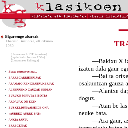
Bigarrengo abarrak
Ebaristo Bustintza, «Kirikiño»
TR
1930
[liburua osorik RTF formatuan]
[inprimitzeko bertsioa PDFn]
—Bakixu X izpien 
[Literaturaren Zubitegia]
izaten dala gaur eg
Eusko abendaren poz...
—Bai ta orixe da 
BARREGARRIKERIJAK
osakuntzan gauza ar
ARAMAIO'REN DEABRUKERIAK
—Alantxe da; ta o
ALPERREKO GAUZAK SOÑIAN
BURUKO MIÑA TA BIBOTIA
doguz.
ARDAUAK ON EGIN
—Atan be laster; 
EUZKELDUNA AISKIDE ONA
neuke bata.
«AURREZ-AURRE BAT»
—Ara gaur, asti g
ANKIA SARTU
ERREGENAK
tramankulu baten ba