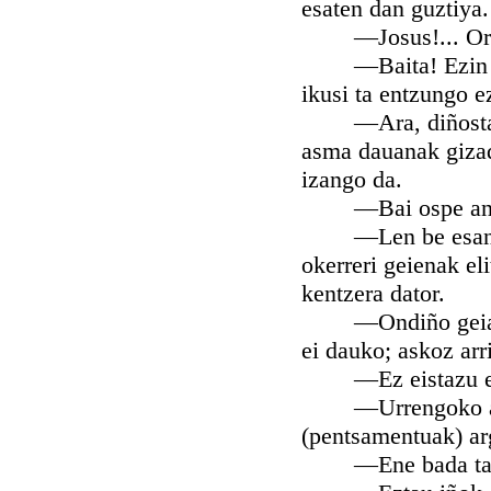
esaten dan guztiya.
—Josus!... Ori 
—Baita! Ezin izan
ikusi ta entzungo e
—Ara, diñostazuza
asma dauanak gizad
izango da.
—Bai ospe andiy
—Len be esan daut
okerreri geienak el
kentzera dator.
—Ondiño geiago. 
ei dauko; askoz arr
—Ez eistazu e
—Urrengoko asma
(pentsamentuak) argi
—Ene bada ta