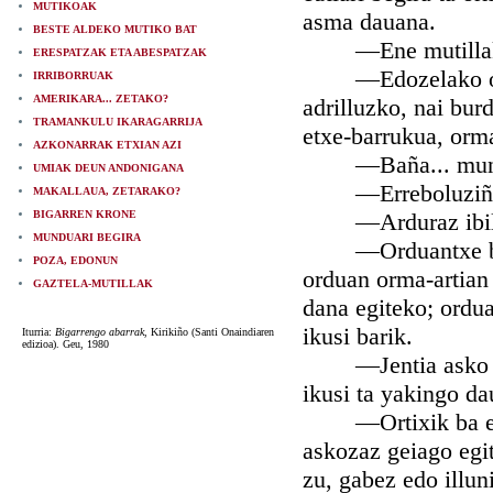
MUTIKOAK
asma dauana.
BESTE ALDEKO MUTIKO BAT
—Ene mutilla
ERESPATZAK ETA ABESPATZAK
—Edozelako ormak 
IRRIBORRUAK
AMERIKARA... ZETAKO?
adrilluzko, nai bur
TRAMANKULU IKARAGARRIJA
etxe-barrukua, orm
AZKONARRAK ETXIAN AZI
—Baña... mundura 
UMIAK DEUN ANDONIGANA
—Erreboluziño bat
MAKALLAUA, ZETARAKO?
BIGARREN KRONE
—Arduraz ibilli b
MUNDUARI BEGIRA
—Orduantxe biziko
POZA, EDONUN
orduan orma-artian 
GAZTELA-MUTILLAK
dana egiteko; ordu
ikusi barik.
Iturria:
Bigarrengo abarrak
, Kirikiño (Santi Onaindiaren
edizioa). Geu, 1980
—Jentia asko zuze
ikusi ta yakingo da
—Ortixik ba etorr
askozaz geiago egi
zu, gabez edo illun