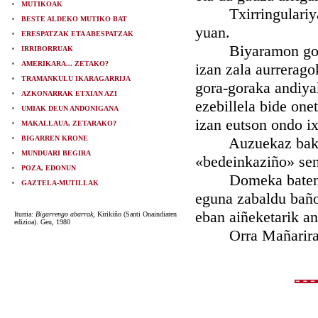
MUTIKOAK
Txirringulariya, b
BESTE ALDEKO MUTIKO BAT
yuan.
ERESPATZAK ETA ABESPATZAK
Biyaramon goizia
IRRIBORRUAK
AMERIKARA... ZETAKO?
izan zala aurrerago
TRAMANKULU IKARAGARRIJA
gora-goraka andiya
AZKONARRAK ETXIAN AZI
ezebillela bide onet
UMIAK DEUN ANDONIGANA
izan eutson ondo i
MAKALLAUA, ZETARAKO?
BIGARREN KRONE
Auzuekaz bakerik 
MUNDUARI BEGIRA
«bedeinkaziño» sen
POZA, EDONUN
Domeka baten izan
GAZTELA-MUTILLAK
eguna zabaldu baño 
eban aiñeketarik a
Iturria:
Bigarrengo abarrak
, Kirikiño (Santi Onaindiaren
edizioa). Geu, 1980
Orra Mañarira eld