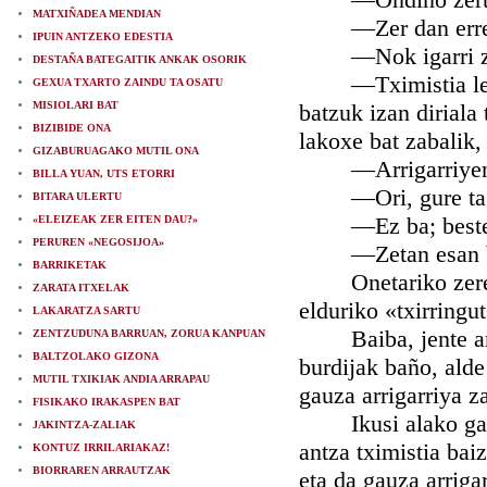
MATXIÑADEA MENDIAN
—Zer dan errepa
IPUIN ANTZEKO EDESTIA
—Nok igarri zer 
DESTAÑA BATEGAITIK ANKAK OSORIK
—Tximistia letxe 
GEXUA TXARTO ZAINDU TA OSATU
MISIOLARI BAT
batzuk izan diriala 
BIZIBIDE ONA
lakoxe bat zabalik,
GIZABURUAGAKO MUTIL ONA
—Arrigarriyena da
BILLA YUAN, UTS ETORRI
—Ori, gure ta be,
BITARA ULERTU
—Ez ba; beste ald
«ELEIZEAK ZER EITEN DAU?»
PERUREN «NEGOSIJOA»
—Zetan esan be
BARRIKETAK
Onetariko zeresan
ZARATA ITXELAK
elduriko «txirringu
LAKARATZA SARTU
Baiba, jente arek 
ZENTZUDUNA BARRUAN, ZORUA KANPUAN
BALTZOLAKO GIZONA
burdijak baño, alde 
MUTIL TXIKIAK ANDIA ARRAPAU
gauza arrigarriya z
FISIKAKO IRAKASPEN BAT
Ikusi alako gauza 
JAKINTZA-ZALIAK
antza tximistia baize
KONTUZ IRRILARIAKAZ!
BIORRAREN ARRAUTZAK
eta da gauza arriga