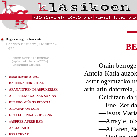
Bigarrengo abarrak
Ebaristo Bustintza, «Kirikiño»
BE
1930
[liburua osorik RTF formatuan]
[inprimitzeko bertsioa PDFn]
Orain berrogetaz 
[Literaturaren Zubitegia]
Antoia-Katia auzoko
Eusko abendaren poz...
laster ogeratzeko u
BARREGARRIKERIJAK
arin-arin datorrela, a
ARAMAIO'REN DEABRUKERIAK
Gelditzen da jenti
ALPERREKO GAUZAK SOÑIAN
BURUKO MIÑA TA BIBOTIA
—Ene! Zer da g
ARDAUAK ON EGIN
—Jesus Maria t
EUZKELDUNA AISKIDE ONA
—Arrayie, oixe 
«AURREZ-AURRE BAT»
—Aitiaren, Semi
ANKIA SARTU
ERREGENAK
—Ondiño zertzuk