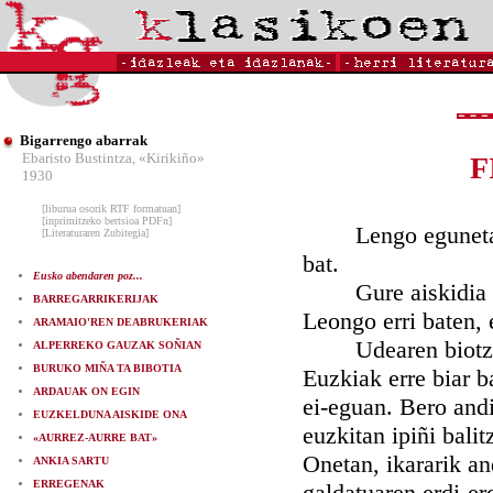
Bigarrengo abarrak
Ebaristo Bustintza, «Kirikiño»
F
1930
[liburua osorik RTF formatuan]
[inprimitzeko bertsioa PDFn]
Lengo egunetako e
[Literaturaren Zubitegia]
bat.
Eusko abendaren poz...
Gure aiskidia ta 
BARREGARRIKERIJAK
Leongo erri baten, 
ARAMAIO'REN DEABRUKERIAK
Udearen biotz-bio
ALPERREKO GAUZAK SOÑIAN
BURUKO MIÑA TA BIBOTIA
Euzkiak erre biar b
ARDAUAK ON EGIN
ei-eguan. Bero and
EUZKELDUNA AISKIDE ONA
euzkitan ipiñi bali
«AURREZ-AURRE BAT»
Onetan, ikararik an
ANKIA SARTU
ERREGENAK
galdatuaren erdi-er