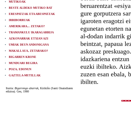
MUTIKOAK
beruarentzat «esiya
BESTE ALDEKO MUTIKO BAT
gure gorputzera sar
ERESPATZAK ETA ABESPATZAK
igaroten eragotzi e
IRRIBORRUAK
AMERIKARA... ZETAKO?
egunetan etorten na
TRAMANKULU IKARAGARRIJA
al-dodan indarrik g
AZKONARRAK ETXIAN AZI
beintzat, papaua le
UMIAK DEUN ANDONIGANA
askozaz preskuago.
MAKALLAUA, ZETARAKO?
BIGARREN KRONE
idazkariena entzun
MUNDUARI BEGIRA
euzki ibilteko. Aiz
POZA, EDONUN
zuzen esan ebala, b
GAZTELA-MUTILLAK
ibilten.
Iturria:
Bigarrengo abarrak
, Kirikiño (Santi Onaindiaren
edizioa). Geu, 1980