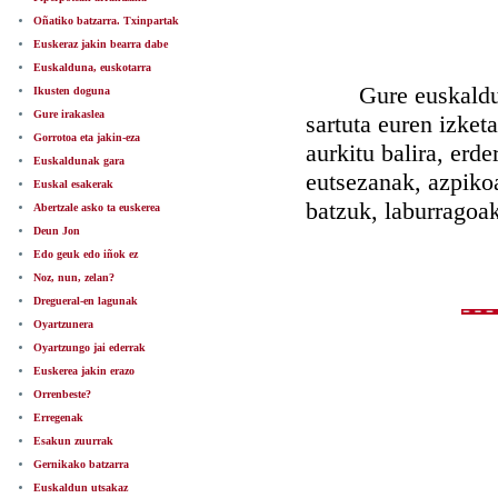
Oñatiko batzarra. Txinpartak
Euskeraz jakin bearra dabe
Euskalduna, euskotarra
Gure euskaldun ut
Ikusten doguna
Gure irakaslea
sartuta euren izket
Gorrotoa eta jakin-eza
aurkitu balira, erd
Euskaldunak gara
eutsezanak, azpikoa
Euskal esakerak
batzuk, laburragoa
Abertzale asko ta euskerea
Deun Jon
Edo geuk edo iñok ez
Noz, nun, zelan?
Dregueral-en lagunak
Oyartzunera
Oyartzungo jai ederrak
Euskerea jakin erazo
Orrenbeste?
Erregenak
Esakun zuurrak
Gernikako batzarra
Euskaldun utsakaz