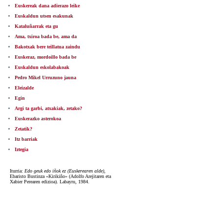
Euskereak dana adierazo leike
Euskaldun utsen esakunak
Kataluñarrak eta gu
Ama, txiroa bada be, ama da
Bakotxak bere teillatua zaindu
Euskeraz, mordoillo bada be
Euskaldun eskolabakoak
Pedro Mikel Urruzuno jauna
Eleizalde
Egin
Argi ta garbi, atxakiak, zetako?
Euskerazko asterokoa
Zetatik?
Itz barriak
Iztegia
Iturria:
Edo geuk edo iñok ez (Euskerearen alde)
,
Ebaristo Bustinza «Kirikiño» (Adolfo Arejitaren eta
Xabier Perearen edizioa). Labayru, 1984.