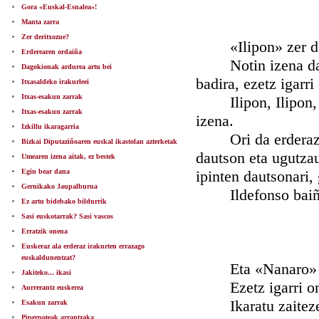
Gora «Euskal-Esnalea»!
Manta zarra
Zer deritxozue?
«Ilipon» zer dan
Erderearen ordaiña
Notin izena da. Ol
Dagokionak ardurea artu bei
badira, ezetz igarri
Itxasaldeko irakurleei
Itxas-esakun zarrak
Ilipon, Ilipon, Du
Itxas-esakun zarrak
izena.
Izkillu ikaragarria
Ori da erderazko 
Bizkai Diputaziñoaren euskal ikastolan azterketak
dautson eta ugutza
Umearen izena aitak, ez bestek
Egin bear dana
ipinten dautsonari,
Gernikako Jaupalburua
Ildefonso baiño 
Ez artu bidebako bildurrik
Sasi euskotarrak? Sasi vascos
Erratzik onena
Euskeraz ala erderaz irakurten errazago
euskaldunentzat?
Eta «Nanaro» not
Jakiteko... ikasi
Ezetz igarri one
Aurrerantz euskerea
Ikaratu zaiteze:
Esakun zarrak
Piperpoteak arrantzaka