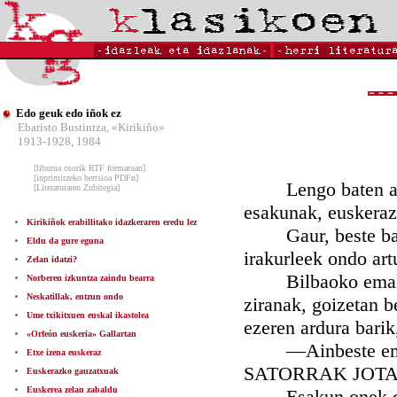
Edo geuk edo iñok ez
Ebaristo Bustintza, «Kirikiño»
1913-1928, 1984
[liburua osorik RTF formatuan]
[inprimitzeko bertsioa PDFn]
Lengo baten argit
[Literaturaren Zubitegia]
esakunak, euskeraz 
Kirikiñok erabillitako idazkeraren eredu lez
Gaur, beste baten
Eldu da gure eguna
irakurleek ondo ar
Zelan idatzi?
Bilbaoko emakume 
Norberen izkuntza zaindu bearra
Neskatillak, entzun ondo
ziranak, goizetan be
Ume txikitxuen euskal ikastolea
ezeren ardura barik
«Orfeón euskeria» Gallartan
—Ainbeste emakume
Etxe izena euskeraz
SATORRAK JOTA ego
Euskerazko gauzatxuak
Euskerea zelan zabaldu
Esakun onek dakar