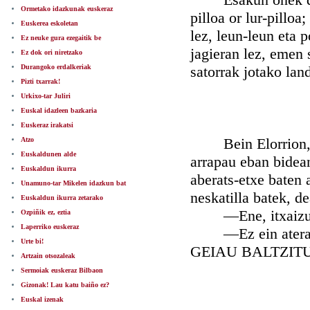
Ormetako idazkunak euskeraz
pilloa or lur-pillo
Euskerea eskoletan
lez, leun-leun eta p
Ez neuke gura ezegaitik be
jagieran lez, emen 
Ez dok ori niretzako
Durangoko erdalkeriak
satorrak jotako lan
Pizti txarrak!
Urkixo-tar Juliri
Euskal idazleen bazkaria
Euskeraz irakatsi
Bein Elorrion, gu
Atzo
Euskaldunen alde
arrapau eban bidean
Euskaldun ikurra
aberats-etxe baten a
Unamuno-tar Mikelen idazkun bat
neskatilla batek, d
Euskaldun ikurra zetarako
—Ene, itxaizu pis
Ozpiñik ez, eztia
Laperriko euskeraz
—Ez ein atera, i
Urte bi!
GEIAU BALTZIT
Artzain otsozaleak
Sermoiak euskeraz Bilbaon
Gizonak! Lau katu baiño ez?
Euskal izenak