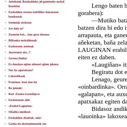
Azterketak Barakaldoko jel-gaztetxeko euskal
Lengo baten baser
ikastolan
gorabera):
Euskaldun orratza erabilliko dauanaren
bearkunak
—Mutiko batzuk ok
Sermoiak euskeraz
batzen dira bi edo i
Zer dala ta?
arrapauta, eta ganer
Zuzentze bat... izan gura dauana
Bilbaoko euskaldunak
añeketan, baña zela
Euskeraren arerioak
LAUGINAN erabiltei
Aurrerantz ala...?
eiten ez daben.
Savona (Italia)
«Laugiñan» itz or
Ez dauskue egiten edonori egiten jakona
Begiratu dot euska
Nor da
separatistea?
Laburdikoak
Lenago, geure err
Erantzun, bear dan lez
«oinbardinka». Orra
Ba jatozak!
«galapan», eta auxe
Bart «Euzko-Gastedija»n
apatxakaz egiten da
Euskerearen alde
«Euzkel-Laguntza»
Bidasoz andiko eu
Oñatiko mutikoei
«lauoinka» lakoxea
Euskaldun abadeak, zain!
Guztia da abertzaletasunik eza