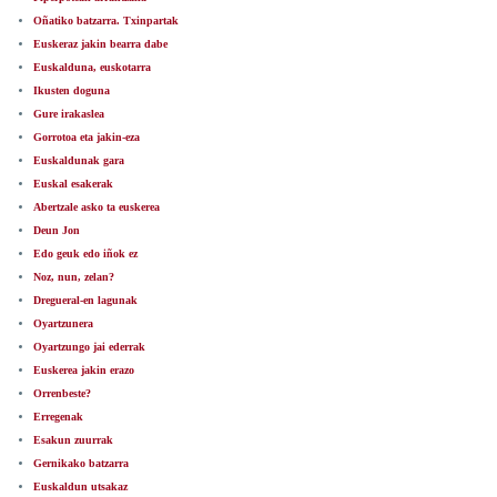
Oñatiko batzarra. Txinpartak
Euskeraz jakin bearra dabe
Euskalduna, euskotarra
Ikusten doguna
Gure irakaslea
Gorrotoa eta jakin-eza
Euskaldunak gara
Euskal esakerak
Abertzale asko ta euskerea
Deun Jon
Edo geuk edo iñok ez
Noz, nun, zelan?
Dregueral-en lagunak
Oyartzunera
Oyartzungo jai ederrak
Euskerea jakin erazo
Orrenbeste?
Erregenak
Esakun zuurrak
Gernikako batzarra
Euskaldun utsakaz