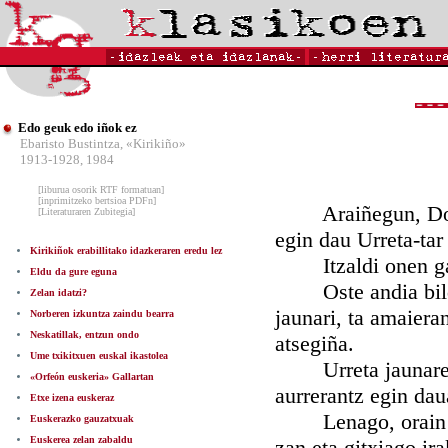
Edo geuk edo iñok ez
Ebaristo Bustintza, «Kirikiño»
1913-1928, 1984
[liburua osorik RTF formatuan]
[inprimitzeko bertsioa PDFn]
Araiñegun, Donost
[Literaturaren Zubitegia]
egin dau Urreta-ta
Kirikiñok erabillitako idazkeraren eredu lez
Itzaldi onen gaia
Eldu da gure eguna
Oste andia bildu z
Zelan idatzi?
jaunari, ta amaiera
Norberen izkuntza zaindu bearra
Neskatillak, entzun ondo
atsegiña.
Ume txikitxuen euskal ikastolea
Urreta jaunaren i
«Orfeón euskeria» Gallartan
aurrerantz egin dau
Etxe izena euskeraz
Lenago, orain oge
Euskerazko gauzatxuak
Euskerea zelan zabaldu
zan eta gitxiago ira