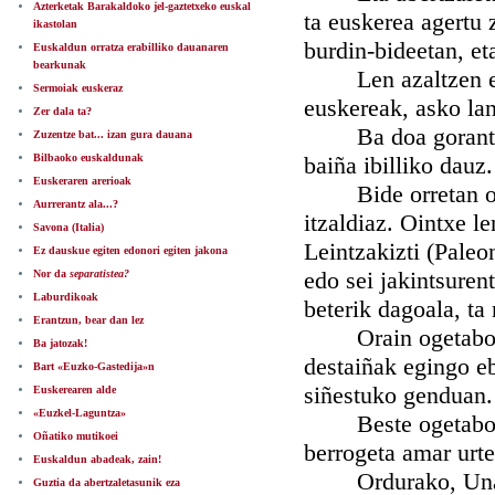
Azterketak Barakaldoko jel-gaztetxeko euskal
ta euskerea agertu z
ikastolan
burdin-bideetan, et
Euskaldun orratza erabilliko dauanaren
bearkunak
Len azaltzen ez e
Sermoiak euskeraz
euskereak, asko lan
Zer dala ta?
Ba doa gorantz be
Zuzentze bat... izan gura dauana
Bilbaoko euskaldunak
baiña ibilliko dauz.
Euskeraren arerioak
Bide orretan orka
Aurrerantz ala...?
itzaldiaz. Ointxe l
Savona (Italia)
Leintzakizti (Paleo
Ez dauskue egiten edonori egiten jakona
edo sei jakintsurent
Nor da
separatistea?
Laburdikoak
beterik dagoala, ta
Erantzun, bear dan lez
Orain ogetabost u
Ba jatozak!
destaiñak egingo 
Bart «Euzko-Gastedija»n
siñestuko genduan.
Euskerearen alde
«Euzkel-Laguntza»
Beste ogetabost u
Oñatiko mutikoei
berrogeta amar urt
Euskaldun abadeak, zain!
Ordurako, Unamun
Guztia da abertzaletasunik eza