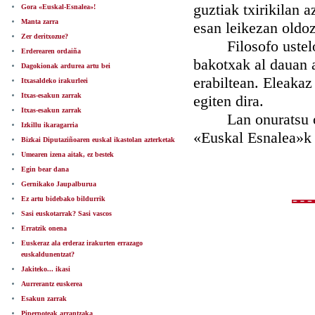
guztiak txirikilan 
Gora «Euskal-Esnalea»!
Manta zarra
esan leikezan oldo
Zer deritxozue?
Filosofo usteloi 
Erderearen ordaiña
bakotxak al dauan a
Dagokionak ardurea artu bei
erabiltean. Eleakaz
Itxasaldeko irakurleei
Itxas-esakun zarrak
egiten dira.
Itxas-esakun zarrak
Lan onuratsu onet
Izkillu ikaragarria
«Euskal Esnalea»k 
Bizkai Diputaziñoaren euskal ikastolan azterketak
Umearen izena aitak, ez bestek
Egin bear dana
Gernikako Jaupalburua
Ez artu bidebako bildurrik
Sasi euskotarrak? Sasi vascos
Erratzik onena
Euskeraz ala erderaz irakurten errazago
euskaldunentzat?
Jakiteko... ikasi
Aurrerantz euskerea
Esakun zarrak
Piperpoteak arrantzaka