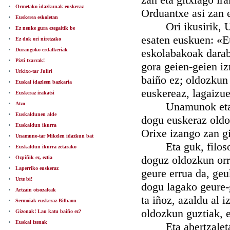
Ormetako idazkunak euskeraz
Orduantxe asi zan e
Euskerea eskoletan
Ori ikusirik, Una
Ez neuke gura ezegaitik be
esaten euskuen: «Eu
Ez dok ori niretzako
Durangoko erdalkeriak
eskolabakoak darabi
Pizti txarrak!
gora geien-geien iz
Urkixo-tar Juliri
baiño ez; oldozkun 
Euskal idazleen bazkaria
euskereaz, lagaizu
Euskeraz irakatsi
Unamunok eta best
Atzo
Euskaldunen alde
dogu euskeraz oldo
Euskaldun ikurra
Orixe izango zan g
Unamuno-tar Mikelen idazkun bat
Eta guk, filosofo
Euskaldun ikurra zetarako
doguz oldozkun orre
Ozpiñik ez, eztia
Laperriko euskeraz
geure errua da, geu
Urte bi!
dogu lagako geure-
Artzain otsozaleak
ta iñoz, azaldu al 
Sermoiak euskeraz Bilbaon
oldozkun guztiak, 
Gizonak! Lau katu baiño ez?
Euskal izenak
Eta abertzaletasu