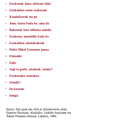
Euskereak dana adierazo leike
Euskaldun utsen esakunak
Kataluñarrak eta gu
Ama, txiroa bada be, ama da
Bakotxak bere teillatua zaindu
Euskeraz, mordoillo bada be
Euskaldun eskolabakoak
Pedro Mikel Urruzuno jauna
Eleizalde
Egin
Argi ta garbi, atxakiak, zetako?
Euskerazko asterokoa
Zetatik?
Itz barriak
Iztegia
Iturria:
Edo geuk edo iñok ez (Euskerearen alde)
,
Ebaristo Bustinza «Kirikiño» (Adolfo Arejitaren eta
Xabier Perearen edizioa). Labayru, 1984.