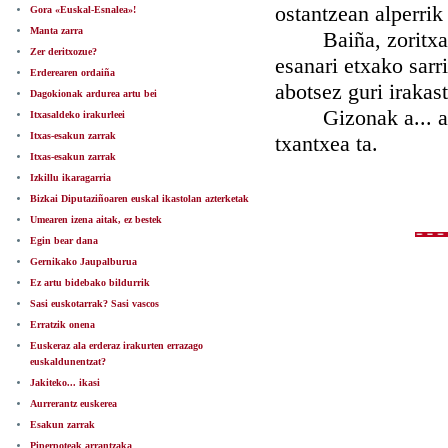
ostantzean alperrik 
Gora «Euskal-Esnalea»!
Manta zarra
Baiña, zoritxarre
Zer deritxozue?
esanari etxako sarr
Erderearen ordaiña
abotsez guri irakas
Dagokionak ardurea artu bei
Gizonak a... ardur
Itxasaldeko irakurleei
Itxas-esakun zarrak
txantxea ta.
Itxas-esakun zarrak
Izkillu ikaragarria
Bizkai Diputaziñoaren euskal ikastolan azterketak
Umearen izena aitak, ez bestek
Egin bear dana
Gernikako Jaupalburua
Ez artu bidebako bildurrik
Sasi euskotarrak? Sasi vascos
Erratzik onena
Euskeraz ala erderaz irakurten errazago
euskaldunentzat?
Jakiteko... ikasi
Aurrerantz euskerea
Esakun zarrak
Piperpoteak arrantzaka