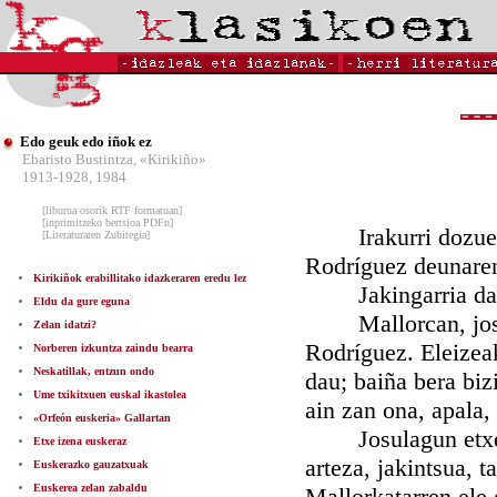
Edo geuk edo iñok ez
Ebaristo Bustintza, «Kirikiño»
1913-1928, 1984
[liburua osorik RTF formatuan]
[inprimitzeko bertsioa PDFn]
Irakurri dozue at
[Literaturaren Zubitegia]
Rodríguez deunaren
Kirikiñok erabillitako idazkeraren eredu lez
Jakingarria da 
Eldu da gure eguna
Mallorcan, josula
Zelan idatzi?
Rodríguez. Eleizeak
Norberen izkuntza zaindu bearra
Neskatillak, entzun ondo
dau; baiña bera biz
Ume txikitxuen euskal ikastolea
ain zan ona, apala,
«Orfeón euskeria» Gallartan
Josulagun etxe ar
Etxe izena euskeraz
arteza, jakintsua, t
Euskerazko gauzatxuak
Euskerea zelan zabaldu
Mallorkatarren ele 