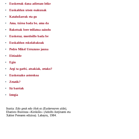
Euskereak dana adierazo leike
Euskaldun utsen esakunak
Kataluñarrak eta gu
Ama, txiroa bada be, ama da
Bakotxak bere teillatua zaindu
Euskeraz, mordoillo bada be
Euskaldun eskolabakoak
Pedro Mikel Urruzuno jauna
Eleizalde
Egin
Argi ta garbi, atxakiak, zetako?
Euskerazko asterokoa
Zetatik?
Itz barriak
Iztegia
Iturria:
Edo geuk edo iñok ez (Euskerearen alde)
,
Ebaristo Bustinza «Kirikiño» (Adolfo Arejitaren eta
Xabier Perearen edizioa). Labayru, 1984.