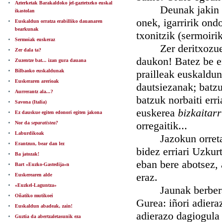
Azterketak Barakaldoko jel-gaztetxeko euskal
Deunak jakin eraz
ikastolan
onek, igarririk ond
Euskaldun orratza erabilliko dauanaren
bearkunak
txonitzik (sermoirik
Sermoiak euskeraz
Zer deritxozue ja
Zer dala ta?
daukon! Batez be e
Zuzentze bat... izan gura dauana
Bilbaoko euskaldunak
prailleak euskaldun
Euskeraren arerioak
dautsiezanak; batz
Aurrerantz ala...?
batzuk norbaiti err
Savona (Italia)
euskerea
bizkaitarr
Ez dauskue egiten edonori egiten jakona
orregaitik...
Nor da
separatistea?
Laburdikoak
Jazokun orretan 
Erantzun, bear dan lez
bidez erriari Uzkurt
Ba jatozak!
eban bere abotsez, 
Bart «Euzko-Gastedija»n
eraz.
Euskerearen alde
«Euzkel-Laguntza»
Jaunak berberak g
Oñatiko mutikoei
Gurea: iñori adier
Euskaldun abadeak, zain!
adierazo dagiogula 
Guztia da abertzaletasunik eza