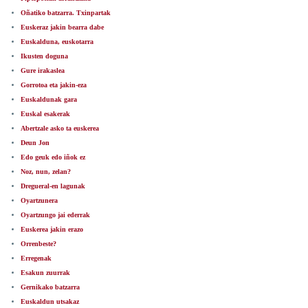
Oñatiko batzarra. Txinpartak
Euskeraz jakin bearra dabe
Euskalduna, euskotarra
Ikusten doguna
Gure irakaslea
Gorrotoa eta jakin-eza
Euskaldunak gara
Euskal esakerak
Abertzale asko ta euskerea
Deun Jon
Edo geuk edo iñok ez
Noz, nun, zelan?
Dregueral-en lagunak
Oyartzunera
Oyartzungo jai ederrak
Euskerea jakin erazo
Orrenbeste?
Erregenak
Esakun zuurrak
Gernikako batzarra
Euskaldun utsakaz