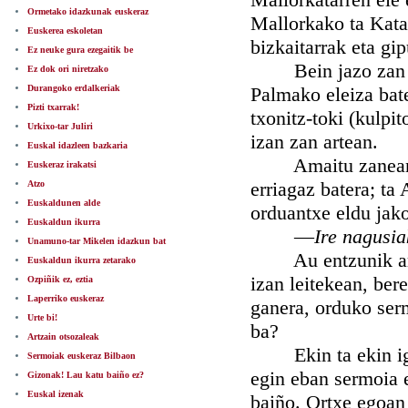
Ormetako idazkunak euskeraz
Mallorkako ta Katal
Euskerea eskoletan
bizkaitarrak eta gi
Ez neuke gura ezegaitik be
Bein jazo zan ba 
Ez dok ori niretzako
Durangoko erdalkeriak
Palmako eleiza bat
Pizti txarrak!
txonitz-toki (kulpi
Urkixo-tar Juliri
izan zan artean.
Euskal idazleen bazkaria
Amaitu zanean 
Euskeraz irakatsi
erriagaz batera; ta
Atzo
Euskaldunen alde
orduantxe eldu jako
Euskaldun ikurra
—
Ire nagusi
Unamuno-tar Mikelen idazkun bat
Au entzunik arritu
Euskaldun ikurra zetarako
izan leitekean, ber
Ozpiñik ez, eztia
Laperriko euskeraz
ganera, orduko serm
Urte bi!
ba?
Artzain otsozaleak
Ekin ta ekin igarr
Sermoiak euskeraz Bilbaon
egin eban sermoia 
Gizonak! Lau katu baiño ez?
Euskal izenak
baiño. Ortxe egoan