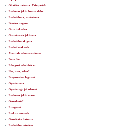
Oñatiko batzarra. Txinpartak
Euskeraz jakin bearra dabe
Euskalduna, euskotarra
Ikusten doguna
Gure irakaslea
Gorrotoa eta jakin-eza
Euskaldunak gara
Euskal esakerak
Abertzale asko ta euskerea
Deun Jon
Edo geuk edo iñok ez
Noz, nun, zelan?
Dregueral-en lagunak
Oyartzunera
Oyartzungo jai ederrak
Euskerea jakin erazo
Orrenbeste?
Erregenak
Esakun zuurrak
Gernikako batzarra
Euskaldun utsakaz