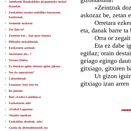
Azterketak Barakaldoko jel-gaztetxeko euskal
«Zeintzuk dozak 
ikastolan
Euskaldun orratza erabilliko dauanaren
askozaz be, zetan 
bearkunak
Orretara ezkero, n
Sermoiak euskeraz
eta, danak barre ta
Zer dala ta?
Zuzentze bat... izan gura dauana
Orra or zegaitik k
Bilbaoko euskaldunak
Eta ez dabe igarte
Euskeraren arerioak
egiñaz; orain desta
Aurrerantz ala...?
geiago egingo daut
Savona (Italia)
Ez dauskue egiten edonori egiten jakona
gitxiago, gitxiren b
Nor da
separatistea?
Ut gizon iguingar
Laburdikoak
gitxiago izan arren
Erantzun, bear dan lez
Ba jatozak!
Bart «Euzko-Gastedija»n
Euskerearen alde
«Euzkel-Laguntza»
Oñatiko mutikoei
Euskaldun abadeak, zain!
Guztia da abertzaletasunik eza