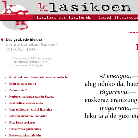
Edo geuk edo iñok ez
Ebaristo Bustintza, «Kirikiño»
1913-1928, 1984
[liburua osorik RTF formatuan]
[inprimitzeko bertsioa PDFn]
[Literaturaren Zubitegia]
«
Lenengoa
.— 
Kirikiñok erabillitako idazkeraren eredu lez
aleginduko da, bate
Eldu da gure eguna
Bigarrena
.— 
Zelan idatzi?
Norberen izkuntza zaindu bearra
euskeraz erantzung
Neskatillak, entzun ondo
Irugarrena
.—
Ume txikitxuen euskal ikastolea
leku ta alde guztie
«Orfeón euskeria» Gallartan
Etxe izena euskeraz
Euskerazko gauzatxuak
Euskerea zelan zabaldu