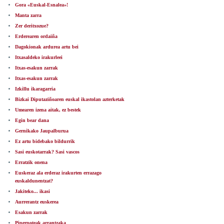
Gora «Euskal-Esnalea»!
Manta zarra
Zer deritxozue?
Erderearen ordaiña
Dagokionak ardurea artu bei
Itxasaldeko irakurleei
Itxas-esakun zarrak
Itxas-esakun zarrak
Izkillu ikaragarria
Bizkai Diputaziñoaren euskal ikastolan azterketak
Umearen izena aitak, ez bestek
Egin bear dana
Gernikako Jaupalburua
Ez artu bidebako bildurrik
Sasi euskotarrak? Sasi vascos
Erratzik onena
Euskeraz ala erderaz irakurten errazago
euskaldunentzat?
Jakiteko... ikasi
Aurrerantz euskerea
Esakun zarrak
Piperpoteak arrantzaka