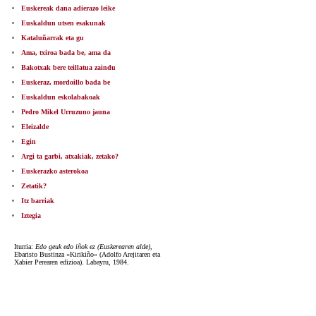
Euskereak dana adierazo leike
Euskaldun utsen esakunak
Kataluñarrak eta gu
Ama, txiroa bada be, ama da
Bakotxak bere teillatua zaindu
Euskeraz, mordoillo bada be
Euskaldun eskolabakoak
Pedro Mikel Urruzuno jauna
Eleizalde
Egin
Argi ta garbi, atxakiak, zetako?
Euskerazko asterokoa
Zetatik?
Itz barriak
Iztegia
Iturria:
Edo geuk edo iñok ez (Euskerearen alde)
,
Ebaristo Bustinza «Kirikiño» (Adolfo Arejitaren eta
Xabier Perearen edizioa). Labayru, 1984.