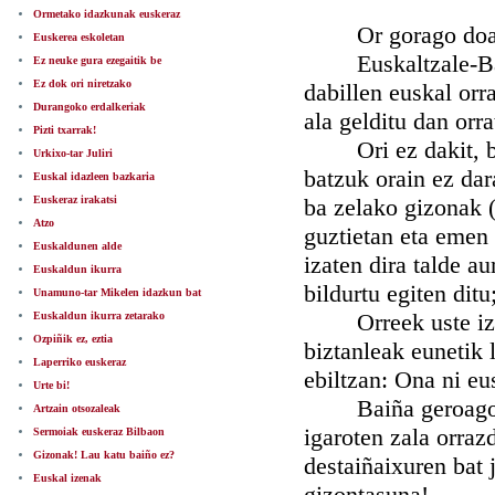
Ormetako idazkunak euskeraz
Or gorago doana b
Euskerea eskoletan
Euskaltzale-Bazku
Ez neuke gura ezegaitik be
Ez dok ori niretzako
dabillen euskal orr
Durangoko erdalkeriak
ala gelditu dan orr
Pizti txarrak!
Ori ez dakit, baiña
Urkixo-tar Juliri
batzuk orain ez dar
Euskal idazleen bazkaria
Euskeraz irakatsi
ba zelako gizonak (
Atzo
guztietan eta emen 
Euskaldunen alde
izaten dira talde au
Euskaldun ikurra
bildurtu egiten ditu
Unamuno-tar Mikelen idazkun bat
Orreek uste izan e
Euskaldun ikurra zetarako
Ozpiñik ez, eztia
biztanleak eunetik 
Laperriko euskeraz
ebiltzan: Ona ni eu
Urte bi!
Baiña geroago, iku
Artzain otsozaleak
igaroten zala orraz
Sermoiak euskeraz Bilbaon
Gizonak! Lau katu baiño ez?
destaiñaixuren bat j
Euskal izenak
gizontasuna!